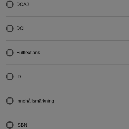
DOAJ
DOI
Fulltextlänk
ID
Innehållsmärkning
ISBN