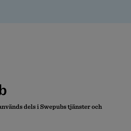
b
används dels i Swepubs tjänster och
an webbplats.