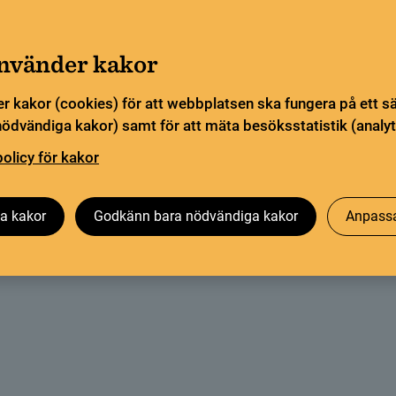
Gå till innehåll
Sök
orn
Pliktleverans och ISBN
Sök
använder kakor
r kakor (cookies) för att webbplatsen ska fungera på ett s
sstatistik
Öppen vetenskap
Biblioteksutveckling
nödvändiga kakor) samt för att mäta besöksstatistik (analyt
policy för kakor
ör Swepub
a kakor
Godkänn bara nödvändiga kakor
Anpassa