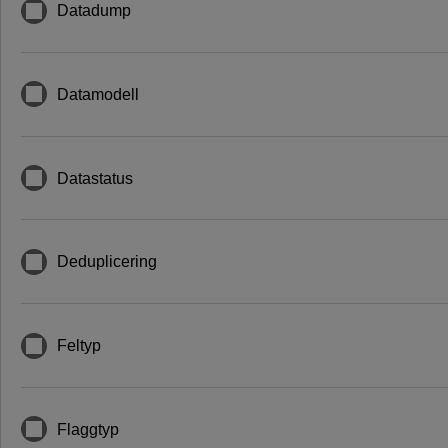
Datadump
Datamodell
Datastatus
Deduplicering
Feltyp
Flaggtyp