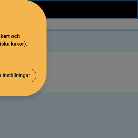
äkert och
iska kakor).
 inställningar