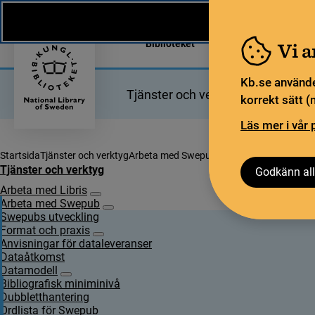
Nytt från KB
In English
Biblioteket
För bibliotekssekt
Vi 
Kb.se använde
Tjänster och verktyg
Bibliotek
korrekt sätt (
Läs mer i vår 
Startsida
Tjänster och verktyg
Arbeta med Swepub
Datamodell
Ordlista f
Tjänster och verktyg
Godkänn all
Arbeta med Libris
Undersidor för Arbeta med Libris
Arbeta med Swepub
Undersidor för Arbeta med Swepub
Swepubs utveckling
Format och praxis
Undersidor för Format och praxis
Anvisningar för dataleveranser
Dataåtkomst
Datamodell
Undersidor för Datamodell
Bibliografisk miniminivå
Dubbletthantering
Ordlista för Swepub