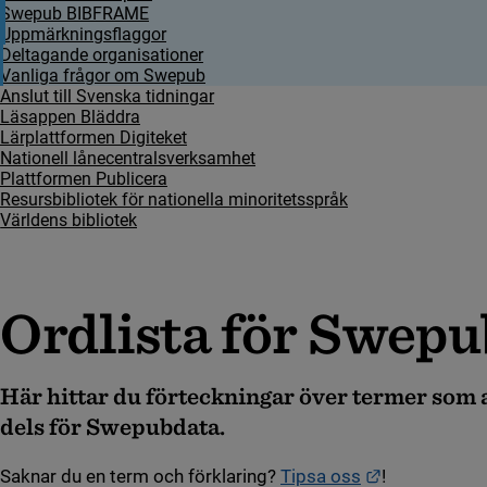
Swepub BIBFRAME
Uppmärkningsflaggor
Deltagande organisationer
Vanliga frågor om Swepub
Anslut till Svenska tidningar
Läsappen Bläddra
Lärplattformen Digiteket
Nationell lånecentralsverksamhet
Plattformen Publicera
Resursbibliotek för nationella minoritetsspråk
Världens bibliotek
Ordlista för Swepu
Här hittar du förteckningar över termer som 
dels för Swepubdata.
Länk till ann
Saknar du en term och förklaring?
Tipsa oss
!