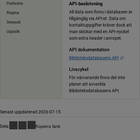
API-beskrivning
Publicera
All data som finns i databasen är
Regina
tillgänglig via API:et. Data om
Swepub
kontaktuppgifter kräver dock att
man skickar med en API-nyckel
Uppsök
som extra header i anropet.
API dokumentation
Länk til
Biblioteksdatabasens API
Livscykel
För närvarande finns det inte
planer att avveckla
Biblioteksdatabasens API.
Senast uppdaterad 2026-07-15
Dela:
Kopiera länk