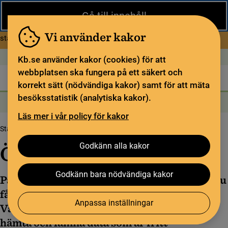
Stäng
Gå till innehåll
Under sommaren har KB begränsad service och särskilda
öppettider. Vissa veckor är en del funktioner och samlingar
Vi använder kakor
om Begränsad service i sommar
stängda.
Läs mer
Öppet idag: 9–17
In English
Kb.se använder kakor (cookies) för att
webbplatsen ska fungera på ett säkert och
Biblioteket
För bibliotekssektorn
Pliktleverans och ISBN
korrekt sätt (nödvändiga kakor) samt för att mäta
besöksstatistik (analytiska kakor).
Sök
Sök
Söktjänster
Meny
Läs mer i vår policy för kakor
Startsida
Om oss
Öppna API:er
Godkänn alla kakor
Öppna API:er
Godkänn bara nödvändiga kakor
På den här sidan finns information om hur du
får tillgång till Kungliga bibliotekets API:er.
Anpassa inställningar
Våra öppna API:er kan användas för att
hämta och lämna data som är fritt