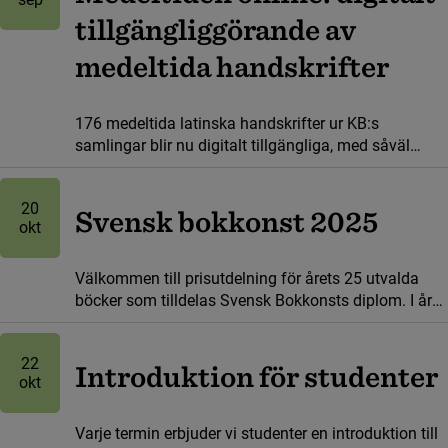
tillgängliggörande av
medeltida handskrifter
176 medeltida latinska handskrifter ur KB:s
samlingar blir nu digitalt tillgängliga, med såväl
bilder som beskrivningar, via den nationella
forskningsinfrastrukturen manuscripta.se.
20
Svensk bokkonst 2025
okt
Välkommen till prisutdelning för årets 25 utvalda
böcker som tilldelas Svensk Bokkonsts diplom. I år
äger prisutdelningen rum i Moderna Museets
Auditorium den 20 oktober.
22
Introduktion för studenter
okt
Varje termin erbjuder vi studenter en introduktion till