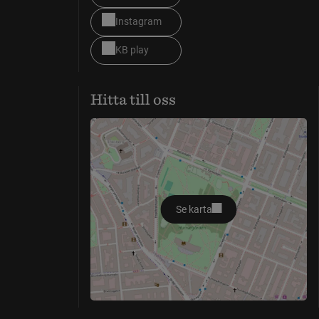
Instagram
KB play
Hitta till oss
Se karta
öppnas i nytt fönster