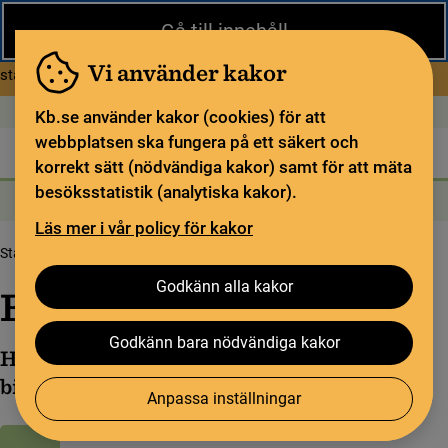
Stäng
Gå till innehåll
Under sommaren har KB begränsad service och särskilda
öppettider. Vissa veckor är en del funktioner och samlingar
Vi använder kakor
om Begränsad service i sommar
stängda.
Läs mer
Öppet idag: 9–18
In English
Kb.se använder kakor (cookies) för att
webbplatsen ska fungera på ett säkert och
Biblioteket
För bibliotekssektorn
Pliktleverans och ISBN
korrekt sätt (nödvändiga kakor) samt för att mäta
besöksstatistik (analytiska kakor).
Sök
Sök
Söktjänster
Meny
Läs mer i vår policy för kakor
Startsida
Om oss
Evenemang
Godkänn alla kakor
Evenemang
Godkänn bara nödvändiga kakor
Här hittar du evenemang från Kungliga
biblioteket.
Anpassa inställningar