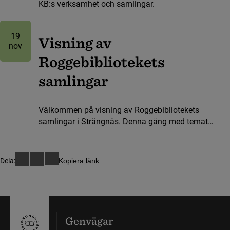
KB:s verksamhet och samlingar.
19
Visning av
nov
Roggebibliotekets
samlingar
Välkommen på visning av Roggebibliotekets
samlingar i Strängnäs. Denna gång med temat
Säbylundsbiblioteket och Wrangelsamlingen.
Visa sida 1 av 1
Dela:
Kopiera länk
Genvägar