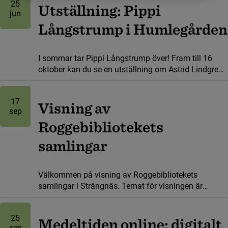
25
Utställning: Pippi
jun
Långstrump i Humlegården
I sommar tar Pippi Långstrump över! Fram till 16
oktober kan du se en utställning om Astrid Lindgrens
älskade barnboksfigur på KB. Bland annat visar vi
filmklipp, brev och Ingrid Vang Nymans klassiska
17
illustrationer.
Visning av
sep
Roggebibliotekets
samlingar
Välkommen på visning av Roggebibliotekets
samlingar i Strängnäs. Temat för visningen är
Thomasgymnasiet (Strängnäs gymnasium) som
fyller 400 år.
25
Medeltiden online: digitalt
sep