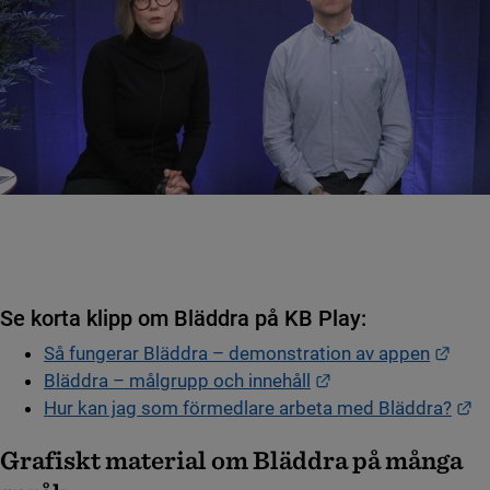
Se korta klipp om Bläddra på KB Play:
Länk
Så fungerar Bläddra – demonstration av appen
Länk till annan web
Bläddra – målgrupp och innehåll
Lä
Hur kan jag som förmedlare arbeta med Bläddra?
Grafiskt material om Bläddra på många