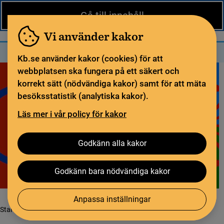
Nytt från KB
In English
Gå till innehåll
Biblioteket
För bibliotekssektorn
Pliktleverans och ISBN
Vi använder kakor
Sök
Sök
Meny
Kb.se använder kakor (cookies) för att
webbplatsen ska fungera på ett säkert och
korrekt sätt (nödvändiga kakor) samt för att mäta
besöksstatistik (analytiska kakor).
Läs mer i vår policy för kakor
Godkänn alla kakor
Godkänn bara nödvändiga kakor
Anpassa inställningar
Startsida
Tjänster och verktyg
Läsappen Bläddra