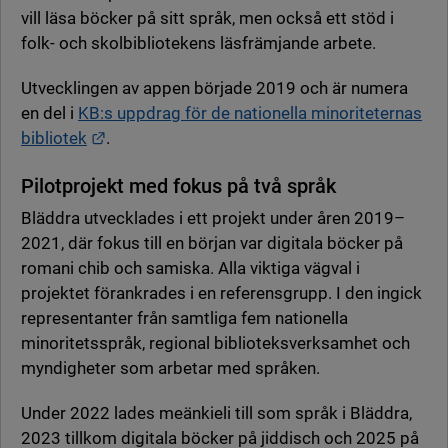
vill läsa böcker på sitt språk, men också ett stöd i
folk- och skolbibliotekens läsfrämjande arbete.
Utvecklingen av appen började 2019 och är numera
en del i
KB:s uppdrag för de nationella minoriteternas
Länk till annan webbplats.
bibliotek
.
Pilotprojekt med fokus på två språk
Bläddra utvecklades i ett projekt under åren 2019–
2021, där fokus till en början var digitala böcker på
romani chib och samiska. Alla viktiga vägval i
projektet förankrades i en referensgrupp. I den ingick
representanter från samtliga fem nationella
minoritetsspråk, regional biblioteksverksamhet och
myndigheter som arbetar med språken.
Under 2022 lades meänkieli till som språk i Bläddra,
2023 tillkom digitala böcker på jiddisch och 2025 på