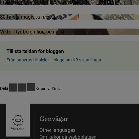
Från salongen till den stora scenen
80-talets magiska mixtapes
Viktor Rydberg i ljud och bild
Till startsidan för bloggen
Från papyrus till pixlar ­– blog­g om KB:s samling­ar
Dela:
Kopiera länk
Genvägar
Other languages
Om kakor på webbplatsen