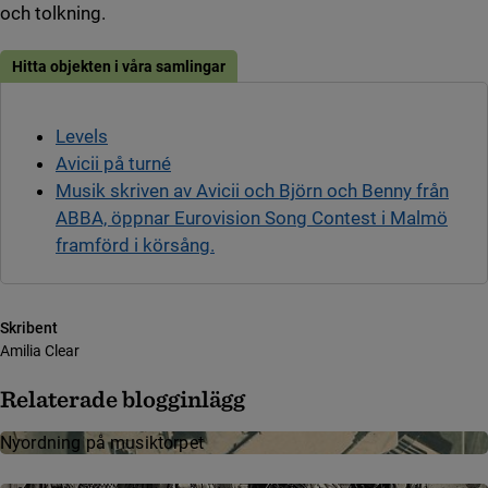
och tolkning.
Hitta objekten i våra samlingar
Levels
Avicii på turné
Musik skriven av Avicii och Björn och Benny från
ABBA, öppnar Eurovision Song Contest i Malmö
framförd i körsång.
Skribent
Amilia Clear
Relaterade blogginlägg
Nyordning på musiktorpet