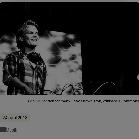
Avicii @ London tentparty Foto: Shawn Tron, Wikimedia Commons
24 april 2018
Musik