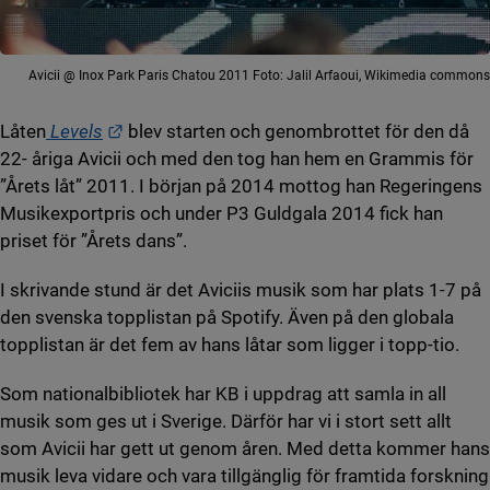
Avicii @ Inox Park Paris Chatou 2011 Foto: Jalil Arfaoui, Wikimedia commons
Länk till annan webbplats.
Låten
Levels
blev starten och genombrottet för den då
22- åriga Avicii och med den tog han hem en Grammis för
”Årets låt” 2011. I början på 2014 mottog han Regeringens
Musikexportpris och under P3 Guldgala 2014 fick han
priset för ”Årets dans”.
I skrivande stund är det Aviciis musik som har plats 1-7 på
den svenska topplistan på Spotify. Även på den globala
topplistan är det fem av hans låtar som ligger i topp-tio.
Som nationalbibliotek har KB i uppdrag att samla in all
musik som ges ut i Sverige. Därför har vi i stort sett allt
som Avicii har gett ut genom åren. Med detta kommer hans
musik leva vidare och vara tillgänglig för framtida forskning