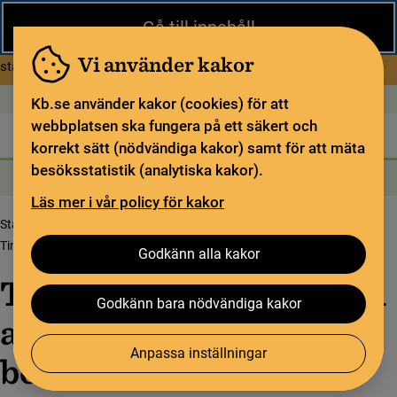
Stäng
Gå till innehåll
Under sommaren har KB begränsad service och särskilda
öppettider. Vissa veckor är en del funktioner och samlingar
Vi använder kakor
om Begränsad service i sommar
stängda.
Läs mer
Öppet idag: 11–15
In English
Kb.se använder kakor (cookies) för att
webbplatsen ska fungera på ett säkert och
Biblioteket
För bibliotekssektorn
Pliktleverans och ISBN
korrekt sätt (nödvändiga kakor) samt för att mäta
besöksstatistik (analytiska kakor).
Sök
Sök
Söktjänster
Meny
Läs mer i vår policy för kakor
Startsida
Upptäck samlingarna
Samlingsbloggen
Tim ”Avicii” Bergling, en alldeles för tidig bortgång
Godkänn alla kakor
Tim ”Avicii” Bergling, en
Godkänn bara nödvändiga kakor
alldeles för tidig
Anpassa inställningar
bortgång