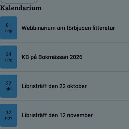
Kalendarium
01
Webbinarium om förbjuden litteratur
sep
24
KB på Bokmässan 2026
sep
22
Libristräff den 22 oktober
okt
12
Libristräff den 12 november
nov