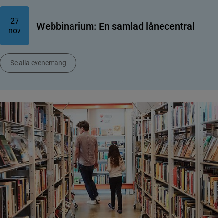
27
Webbinarium: En samlad lånecentral
nov
Se alla evenemang