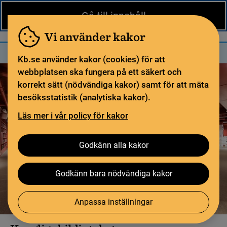
Nytt från KB
In English
Gå till innehåll
Biblioteket
För bibliotekssektorn
Pliktleverans och ISBN
Vi använder kakor
Sök
Sök
Meny
Kb.se använder kakor (cookies) för att
webbplatsen ska fungera på ett säkert och
korrekt sätt (nödvändiga kakor) samt för att mäta
besöksstatistik (analytiska kakor).
Läs mer i vår policy för kakor
Godkänn alla kakor
Godkänn bara nödvändiga kakor
Anpassa inställningar