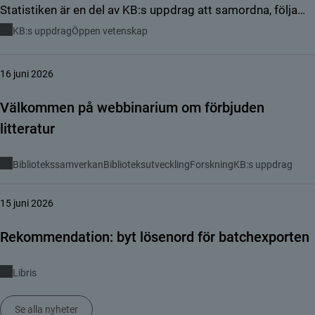
Statistiken är en del av KB:s uppdrag att samordna, följa
upp och främja samverkan på området.
KB:s uppdrag
Öppen vetenskap
16 juni 2026
Välkommen på webbinarium om förbjuden
litteratur
Bibliotekssamverkan
Biblioteksutveckling
Forskning
KB:s uppdrag
15 juni 2026
Rekommendation: byt lösenord för batchexporten
Libris
Se alla nyheter