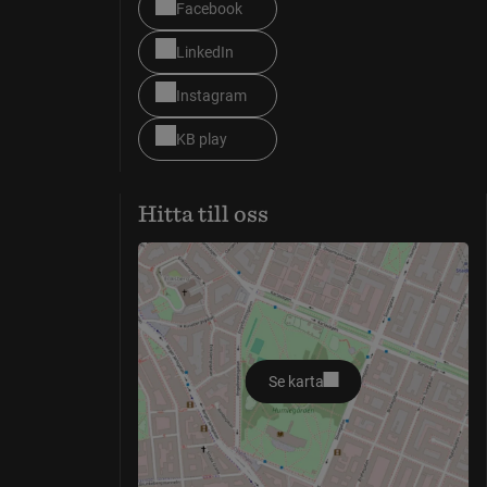
Facebook
LinkedIn
Instagram
KB play
Hitta till oss
Se karta
öppnas i nytt fönster