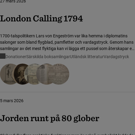
27 mars 2026
London Calling 1794
1700-talspolitikern Lars von Engeström var lika hemma i diplomatins
salonger som bland flygblad, pamfletter och vardagstryck. Genom hans
samlingar av det mest flyktiga kan vi lägga ett pussel som återskapar en
värld som annars hade gått förlorad.
Donationer
Särskilda boksamlingar
Utländsk litteratur
Vardagstryck
5 mars 2026
Jorden runt på 80 glober