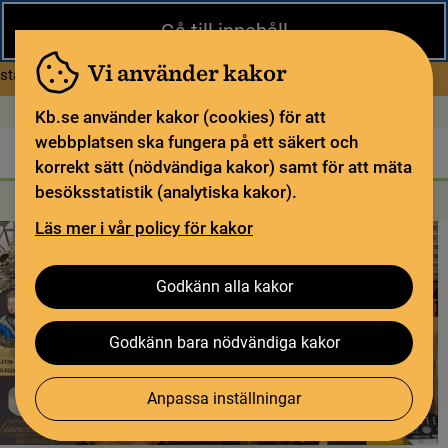
Stäng
Gå till innehåll
Under sommaren har KB begränsad service och särskilda
öppettider. Vissa veckor är en del funktioner och samlingar
Vi använder kakor
om Begränsad service i sommar
stängda.
Läs mer
Öppet idag: 9–17
In English
Kb.se använder kakor (cookies) för att
webbplatsen ska fungera på ett säkert och
Biblioteket
För bibliotekssektorn
Pliktleverans och ISBN
korrekt sätt (nödvändiga kakor) samt för att mäta
besöksstatistik (analytiska kakor).
Sök
Sök
Söktjänster
Meny
Läs mer i vår policy för kakor
Godkänn alla kakor
Godkänn bara nödvändiga kakor
Anpassa inställningar