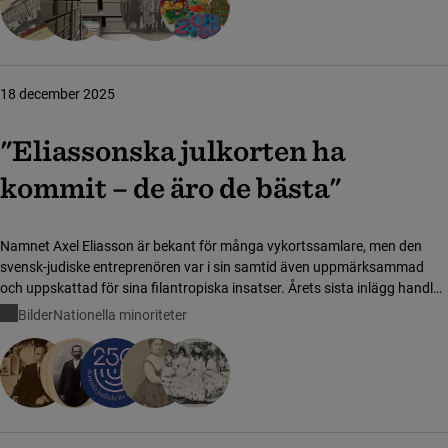
18 december 2025
"Eliassonska julkorten ha
kommit – de äro de bästa"
Namnet Axel Eliasson är bekant för många vykortssamlare, men den
svensk-judiske entreprenören var i sin samtid även uppmärksammad
och uppskattad för sina filantropiska insatser. Årets sista inlägg handlar
om Barnens dag-generalen som blev det svenska vykortets fader – och
Bilder
Nationella minoriteter
hans berömda "julkortschampioner".