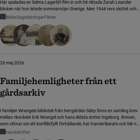
Här spelades en Selma Lagerlöf-film in och hit riktade Zarah Leander
blicken när hon letade sommarnöje i Sverige. Men 1944 revs slottet och
blev ved för att värma Stockholm.
Bilder
Dagstidningar
Filmer
20 maj 2026
Familjehemligheter från ett
gårdsarkiv
I familjen Wrangels bibliotek från herrgården Säby finns en samling brev
mellan riksrådet Erik Wrangel och hans äldsta dotter Ingeborg. Breven,
som vittnar om ett konfliktfyllt förhållande, har transkriberats och blir nu
tillgängliga genom en nyutkommen bok.
Handskrifter