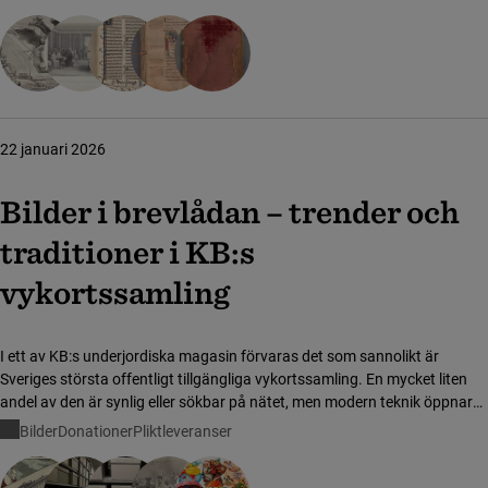
och allmänhet.
22 januari 2026
Bilder i brevlådan – trender och
traditioner i KB:s
vykortssamling
I ett av KB:s underjordiska magasin förvaras det som sannolikt är
Sveriges största offentligt tillgängliga vykortssamling. En mycket liten
andel av den är synlig eller sökbar på nätet, men modern teknik öppnar
upp för nya former av utforskande.
Bilder
Donationer
Pliktleveranser