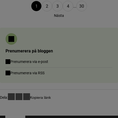
1
2
3
4
...
30
Nästa
Prenumerera på bloggen
Prenumerera via e-post
(länk till annan webbplats)
Prenumerera via RSS
Dela:
Kopiera länk