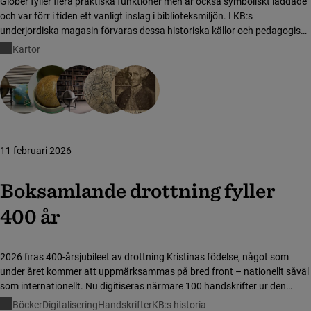
Glober fyller flera praktiska funktioner men är också symboliskt laddade
och var förr i tiden ett vanligt inslag i biblioteksmiljön. I KB:s
underjordiska magasin förvaras dessa historiska källor och pedagogiska
verktyg jämte praktfulla prydnadsföremål och statussymboler. Ett fåtal
Kartor
av dem finns dessutom att beskåda i KB:s publika miljöer!
11 februari 2026
Boksamlande drottning fyller
400 år
2026 firas 400-årsjubileet av drottning Kristinas födelse, något som
under året kommer att uppmärksammas på bred front – nationellt såväl
som internationellt. Nu digitiseras närmare 100 handskrifter ur den
boksamlande drottningens samling och görs tillgängliga för forskare
Böcker
Digitalisering
Handskrifter
KB:s historia