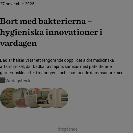
27 november 2025
Bort med bakterierna –
hygieniska innovationer i
vardagen
Bad är hälsa! Vi tar ett rengörande dopp i det äldre medicinska
affärstrycket, där badkar av fajans samsas med patenterade
garderobsklosetter i mahogny – och enastående dammsugare med
furstlig glans.
Vardagstryck
Visar sida 1 av 30
Föregående