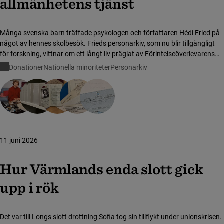
allmänhetens tjänst
Många svenska barn träffade psykologen och författaren Hédi Fried på
något av hennes skolbesök. Frieds personarkiv, som nu blir tillgängligt
för forskning, vittnar om ett långt liv präglat av Förintelseöverlevarens
engagemang för sina medmänniskor.
Donationer
Nationella minoriteter
Personarkiv
11 juni 2026
Hur Värmlands enda slott gick
upp i rök
Det var till Longs slott drottning Sofia tog sin tillflykt under unionskrisen.