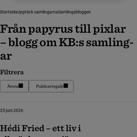
Startsida
Upptäck samlingarna
Samlingsbloggen
Från papyrus till pixlar ­­
–
blog­g om KB:s samling­
ar
Filtrera
Ämne
Publiceringsår
25 juni 2026
Hédi Fried – ett liv i