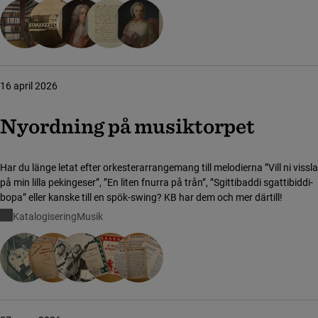
16 april 2026
Nyordning på musiktorpet
Har du länge letat efter orkesterarrangemang till melodierna ”Vill ni vissla
på min lilla pekingeser”, ”En liten fnurra på trån”, ”Sgittibaddi sgattibiddi-
bopa” eller kanske till en spök-swing? KB har dem och mer därtill!
Katalogisering
Musik