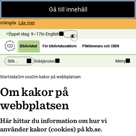
Stäng
Gå till innehåll
Under sommaren har KB begränsad service och särskilda
öppettider. Vissa veckor är en del funktioner och samlingar
om Begränsad service i sommar
stängda.
Läs mer
Öppet idag: 9–17
In English
Biblioteket
För bibliotekssektorn
Pliktleverans och ISBN
Sök
Sök
Söktjänster
Meny
Startsida
Om oss
Om kakor på webbplatsen
Om kakor på
webbplatsen
Här hittar du information om hur vi
använder kakor (cookies) på kb.se.