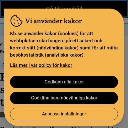
Nytt från KB
In English
Gå till innehåll
Biblioteket
För bibliotekssektorn
Pliktleverans och ISBN
Vi använder kakor
Sök
Sök
Meny
Kb.se använder kakor (cookies) för att
webbplatsen ska fungera på ett säkert och
Startsida
Nytt från KB
korrekt sätt (nödvändiga kakor) samt för att mäta
Finansiärer i gemensam satsning på öppen tillgång
besöksstatistik (analytiska kakor).
Läs mer i vår policy för kakor
25 oktober 2023
Finansiärer i gemensam
Godkänn alla kakor
satsning på öppen
tillgång
Godkänn bara nödvändiga kakor
Anpassa inställningar
Bibsamkonsortiet
Forskning
Öppen vetenskap