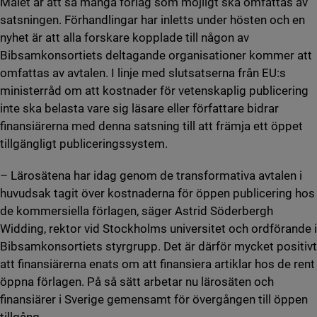
Målet är att så många förlag som möjligt ska omfattas av
satsningen. Förhandlingar har inletts under hösten och en
nyhet är att alla forskare kopplade till någon av
Bibsamkonsortiets deltagande organisationer kommer att
omfattas av avtalen. I linje med slutsatserna från EU:s
ministerråd om att kostnader för vetenskaplig publicering
inte ska belasta vare sig läsare eller författare bidrar
finansiärerna med denna satsning till att främja ett öppet
tillgängligt publiceringssystem.
– Lärosätena har idag genom de transformativa avtalen i
huvudsak tagit över kostnaderna för öppen publicering hos
de kommersiella förlagen, säger Astrid Söderbergh
Widding, rektor vid Stockholms universitet och ordförande i
Bibsamkonsortiets styrgrupp. Det är därför mycket positivt
att finansiärerna enats om att finansiera artiklar hos de rent
öppna förlagen. På så sätt arbetar nu lärosäten och
finansiärer i Sverige gemensamt för övergången till öppen