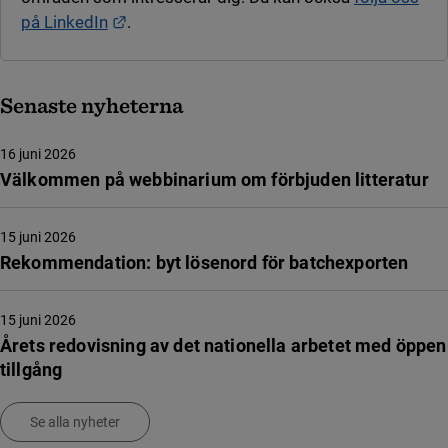
Länk till annan webbplats.
på LinkedIn
.
Senaste nyheterna
16 juni 2026
Välkommen på webbinarium om förbjuden litteratur
15 juni 2026
Rekommendation: byt lösenord för batchexporten
15 juni 2026
Årets redovisning av det nationella arbetet med öppen
tillgång
Se alla nyheter