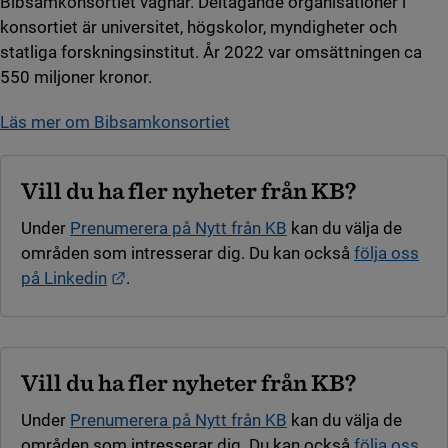
Bibsamkonsortiet vägnar. Deltagande organisationer i
konsortiet är universitet, högskolor, myndigheter och
statliga forskningsinstitut. År 2022 var omsättningen ca
550 miljoner kronor.
Läs mer om Bibsamkonsortiet
Vill du ha fler nyheter från KB?
Under
Prenumerera på Nytt från KB
kan du välja de
områden som intresserar dig. Du kan också
följa oss
Länk till annan webbplats.
på Linkedin
.
Vill du ha fler nyheter från KB?
Under
Prenumerera på Nytt från KB
kan du välja de
områden som intresserar dig. Du kan också
följa oss