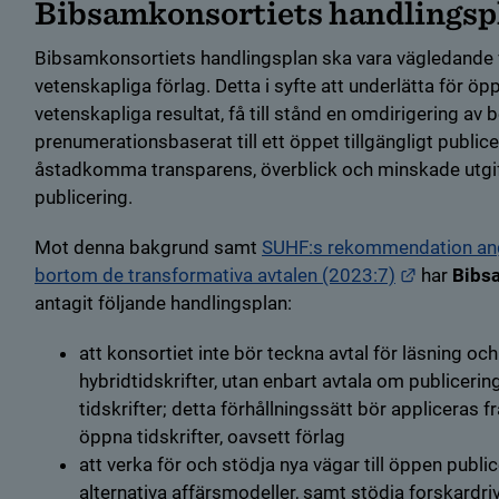
Bibsamkonsortiets handlingsp
Bibsamkonsortiets handlingsplan ska vara vägledande 
vetenskapliga förlag. Detta i syfte att underlätta för öp
vetenskapliga resultat, få till stånd en omdirigering av
prenumerationsbaserat till ett öppet tillgängligt publ
åstadkomma transparens, överblick och minskade utgif
publicering.
Mot denna bakgrund samt
SUHF:s rekommendation an
Länk till
bortom de transformativa avtalen (2023:7)
har
Bibs
antagit följande handlingsplan:
att konsortiet inte bör teckna avtal för läsning och
hybridtidskrifter, utan enbart avtala om publicering
tidskrifter; detta förhållningssätt bör appliceras f
öppna tidskrifter, oavsett förlag
att verka för och stödja nya vägar till öppen publi
alternativa affärsmodeller, samt stödja forskardriv