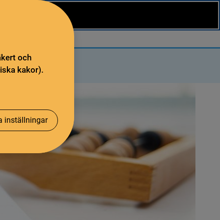
äkert och
iska kakor).
 inställningar