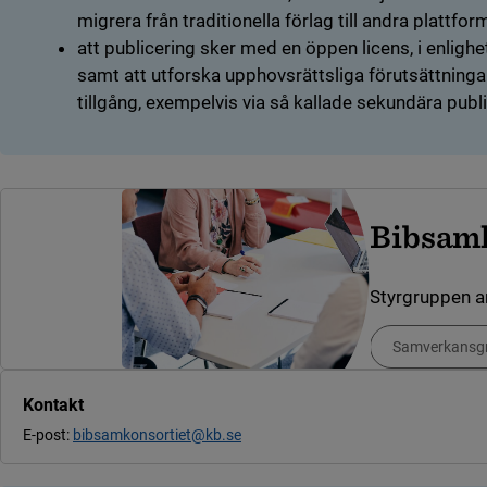
migrera från traditionella förlag till andra plattfor
att publicering sker med en öppen licens, i enligh
samt att utforska upphovsrättsliga förutsättninga
tillgång, exempelvis via så kallade sekundära publi
Bibsamk
Styrgruppen a
Samverkansg
(län
Kontakt
E-post:
bibsamkonsortiet@kb.se