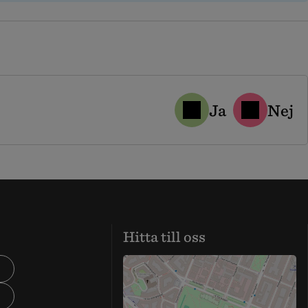
Ja
Nej
Hitta till oss