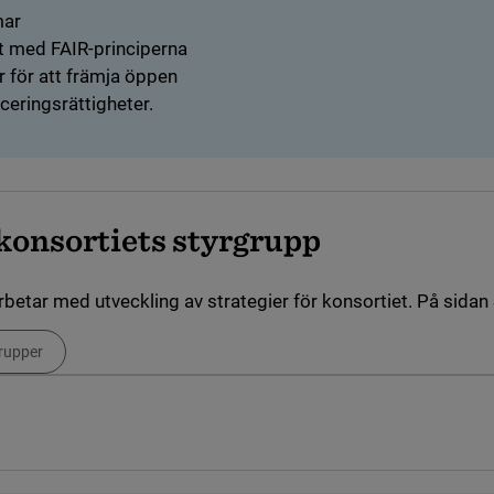
mar
et med FAIR-principerna
r för att främja öppen
ceringsrättigheter.
onsortiets styrgrupp
rbetar med utveckling av strategier för konsortiet. På sid
rupper
k till annan webbplats)