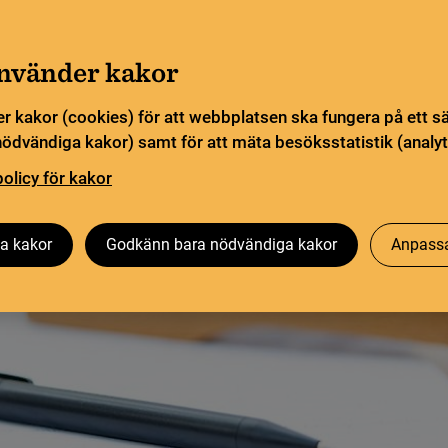
Gå till innehåll
Sök
orn
Pliktleverans och ISBN
Sök
använder kakor
r kakor (cookies) för att webbplatsen ska fungera på ett s
sstatistik
Öppen vetenskap
Biblioteksutveckling
nödvändiga kakor) samt för att mäta besöksstatistik (analyt
policy för kakor
a kakor
Godkänn bara nödvändiga kakor
Anpassa