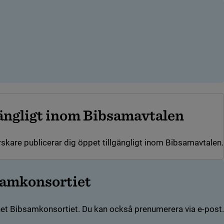
gängligt inom Bibsamavtalen
skare publicerar dig öppet tillgängligt inom Bibsamavtalen.
(länk till annan we
amkonsortiet
mnet Bibsamkonsortiet. Du kan också prenumerera via e-post.