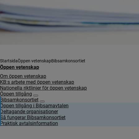
Startsida
Öppen vetenskap
Bibsamkonsortiet
Öppen vetenskap
Om öppen vetenskap
KB:s arbete med öppen vetenskap
Nationella riktlinjer för öppen vetenskap
Öppen tillgång
Undersidor för Öppen tillgång
Bibsamkonsortiet
Undersidor för Bibsamkonsortiet
Öppen tillgång i Bibsamavtalen
Deltagande organisationer
Så fungerar Bibsamkonsortiet
Praktisk avtalsinformation