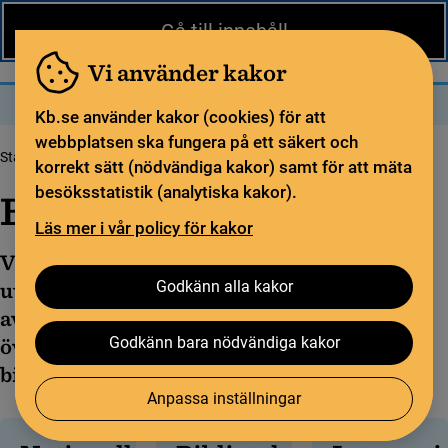
Nytt från KB
In English
Gå till innehåll
Biblioteket
För bibliotekssektorn
Pliktleverans och ISBN
Vi använder kakor
Sök
Sök
Meny
Kb.se använder kakor (cookies) för att
webbplatsen ska fungera på ett säkert och
Startsida
Biblioteksutveckling
korrekt sätt (nödvändiga kakor) samt för att mäta
besöksstatistik (analytiska kakor).
Biblioteksutveckling
Läs mer i vår policy för kakor
Vårt demokratiska samhälle är i ständig
Godkänn alla kakor
utveckling – och biblioteken är en viktig del
av den. Som myndighet har KB nationell
Godkänn bara nödvändiga kakor
överblick och främjar samverkan inom
biblioteksväsendet.
Anpassa inställningar