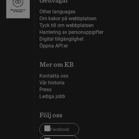
Genvägar
kan du läsa
om hur
Other languages
arbetet går
Om kakor på webbplatsen
Tyck till om webbplatsen
till samt om
Hantering av personuppgifter
utmaningar
Digital tillgänglighet
och behov
Öppna API:er
som KB har
identifierat.
Mer om KB
Kontakta oss
Vår historia
Press
Lediga jobb
Följ oss
Facebook