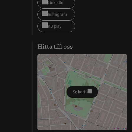
LinkedIn
Instagram
KB play
Hitta till oss
Se karta
öppnas i nytt fönster