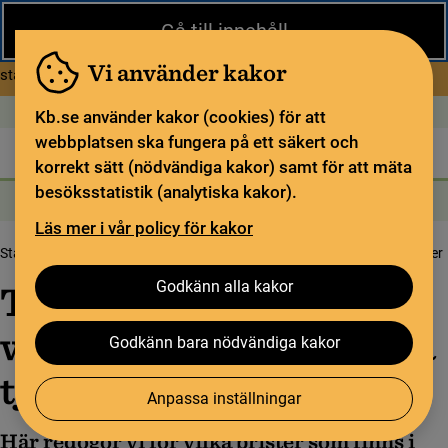
Stäng
Gå till innehåll
Under sommaren har KB begränsad service och särskilda
öppettider. Vissa veckor är en del funktioner och samlingar
Vi använder kakor
om Begränsad service i sommar
stängda.
Läs mer
Öppet idag: 9–17
In English
Kb.se använder kakor (cookies) för att
webbplatsen ska fungera på ett säkert och
Biblioteket
För bibliotekssektorn
Pliktleverans och ISBN
korrekt sätt (nödvändiga kakor) samt för att mäta
besöksstatistik (analytiska kakor).
Sök
Sök
Söktjänster
Meny
Läs mer i vår policy för kakor
Startsida
Om oss
Tillgänglighet på KB:s webbplatser och digitala tjänster
Godkänn alla kakor
Tillgänglighet på KB:s
webbplatser och digitala
Godkänn bara nödvändiga kakor
tjänster
Anpassa inställningar
Här redogör vi för vilka brister som finns i