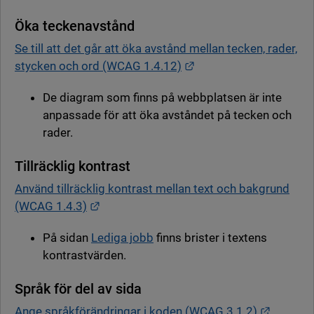
Öka teckenavstånd
Se till att det går att öka avstånd mellan tecken, rader,
Länk till annan webbpl
stycken och ord (WCAG 1.4.12)
De diagram som finns på webbplatsen är inte
anpassade för att öka avståndet på tecken och
rader.
Tillräcklig kontrast
Använd tillräcklig kontrast mellan text och bakgrund
Länk till annan webbplats.
(WCAG 1.4.3)
På sidan
Lediga jobb
finns brister i textens
kontrastvärden.
Språk för del av sida
Länk til
Ange språkförändringar i koden (WCAG 3.1.2)