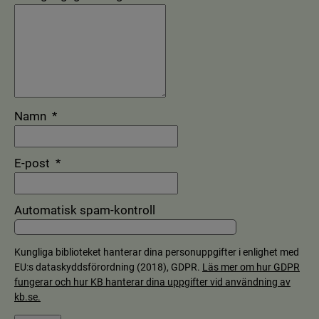
(obligatorisk)
Namn
*
(obligatorisk)
E-post
*
Automatisk spam-kontroll
Kungliga biblioteket hanterar dina personuppgifter i enlighet med
EU:s dataskyddsförordning (2018), GDPR.
Läs mer om hur GDPR
fungerar och hur KB hanterar dina uppgifter vid användning av
kb.se.