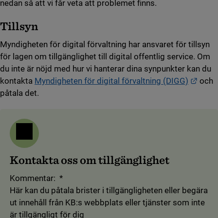
nedan så att vi får veta att problemet finns.
Tillsyn
Myndigheten för digital förvaltning har ansvaret för tillsyn
för lagen om tillgänglighet till digital offentlig service. Om
du inte är nöjd med hur vi hanterar dina synpunkter kan du
Länk 
kontakta
Myndigheten för digital förvaltning (DIGG)
och
påtala det.
Kontakta oss om tillgänglighet
(obligatorisk)
Kommentar:
*
Här kan du påtala brister i tillgängligheten eller begära
ut innehåll från KB:s webbplats eller tjänster som inte
är tillgängligt för dig