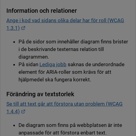
Information och relationer
Ange i kod vad sidans olika delar har för roll (WCAG
Länk till annan webbplats.
1.3.1)
På de sidor som innehåller diagram finns brister
i de beskrivande texternas relation till
diagrammen.
På sidan
Lediga jobb
saknas de underordnade
element för ARIA-roller som krävs för att
hjälpmedel ska fungera korrekt.
Förändring av textstorlek
Se till att text går att förstora utan problem (WCAG
Länk till annan webbplats.
1.4.4)
De diagram som finns på webbplatsen är inte
anpassade för att förstora enbart text.