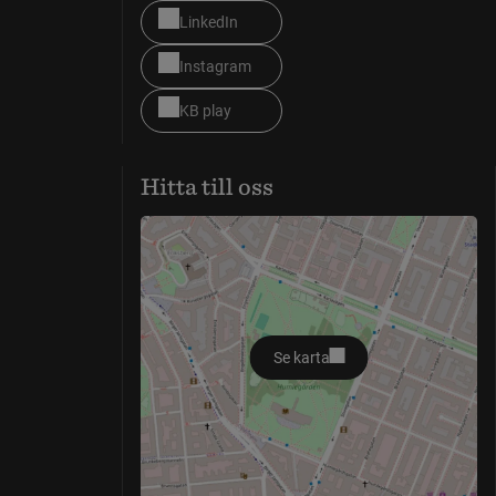
LinkedIn
Instagram
KB play
Hitta till oss
Se karta
öppnas i nytt fönster