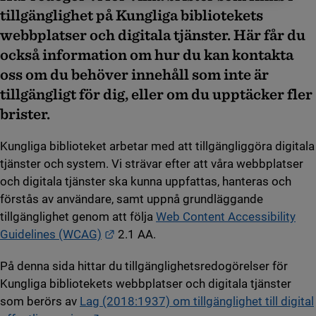
tillgänglighet på Kungliga bibliotekets
webbplatser och digitala tjänster. Här får du
också information om hur du kan kontakta
oss om du behöver innehåll som inte är
tillgängligt för dig, eller om du upptäcker fler
brister.
Kungliga biblioteket arbetar med att tillgängliggöra digitala
tjänster och system. Vi strävar efter att våra webbplatser
och digitala tjänster ska kunna uppfattas, hanteras och
förstås av användare, samt uppnå grundläggande
tillgänglighet genom att följa
Web Content Accessibility
Länk till annan webbplats.
Guidelines (WCAG)
2.1 AA.
På denna sida hittar du tillgänglighetsredogörelser för
Kungliga bibliotekets webbplatser och digitala tjänster
som berörs av
Lag (2018:1937) om tillgänglighet till digital