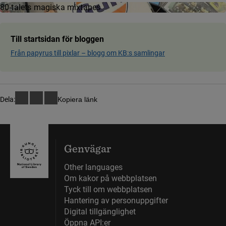
80-talets magiska mixtapes
Till startsidan för bloggen
Från papyrus till pixlar ­– blog­g om KB:s samling­ar
Dela:
Kopiera länk
Genvägar
Other languages
Om kakor på webbplatsen
Tyck till om webbplatsen
Hantering av personuppgifter
Digital tillgänglighet
Öppna API:er