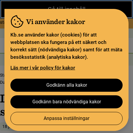
Stäng
Gå till innehåll
Under sommaren har KB begränsad service och särskilda
öppettider. Vissa veckor är en del funktioner och samlingar
Vi använder kakor
om Begränsad service i sommar
stängda.
Läs mer
Öppet idag: 9–17
In English
Kb.se använder kakor (cookies) för att
webbplatsen ska fungera på ett säkert och
Biblioteket
För bibliotekssektorn
Pliktleverans och ISBN
korrekt sätt (nödvändiga kakor) samt för att mäta
besöksstatistik (analytiska kakor).
Sök
Sök
Söktjänster
Meny
Läs mer i vår policy för kakor
Startsida
Upptäck samlingarna
Samlingsbloggen
Du gamla du fria eller små grodorna?
Godkänn alla kakor
Du gamla du fria eller
Godkänn bara nödvändiga kakor
små grodorna?
Anpassa inställningar
18 juni 2020