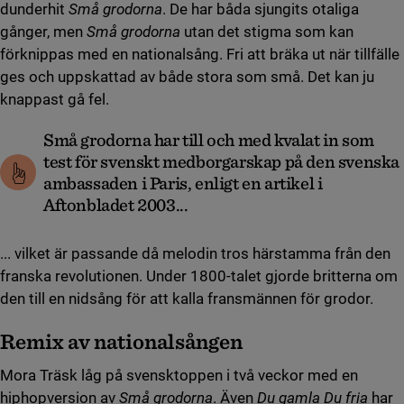
dunderhit
Små grodorna
. De har båda sjungits otaliga
gånger, men
Små grodorna
utan det stigma som kan
förknippas med en nationalsång. Fri att bräka ut när tillfälle
ges och uppskattad av både stora som små. Det kan ju
knappast gå fel.
Små grodorna har till och med kvalat in som
test för svenskt medborgarskap på den svenska
ambassaden i Paris, enligt en artikel i
Aftonbladet 2003...
... vilket är passande då melodin tros härstamma från den
franska revolutionen. Under 1800-talet gjorde britterna om
den till en nidsång för att kalla fransmännen för grodor.
Remix av nationalsången
Mora Träsk låg på svensktoppen i två veckor med en
hiphopversion av
Små grodorna
. Även
Du gamla Du fria
har