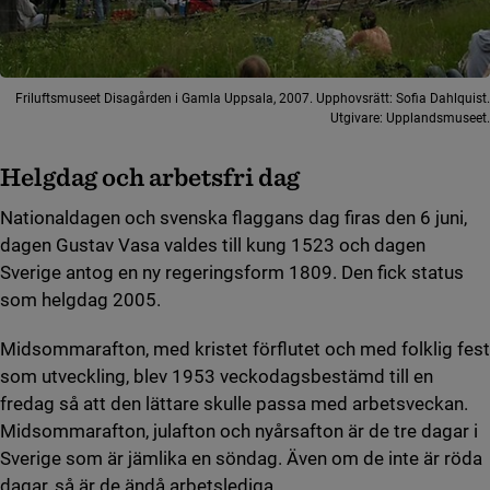
Friluftsmuseet Disagården i Gamla Uppsala, 2007. Upphovsrätt: Sofia Dahlquist.
Utgivare: Upplandsmuseet.
Helgdag och arbetsfri dag
Nationaldagen och svenska flaggans dag firas den 6 juni,
dagen Gustav Vasa valdes till kung 1523 och dagen
Sverige antog en ny regeringsform 1809. Den fick status
som helgdag 2005.
Midsommarafton, med kristet förflutet och med folklig fest
som utveckling, blev 1953 veckodagsbestämd till en
fredag så att den lättare skulle passa med arbetsveckan.
Midsommarafton, julafton och nyårsafton är de tre dagar i
Sverige som är jämlika en söndag. Även om de inte är röda
dagar, så är de ändå arbetslediga.