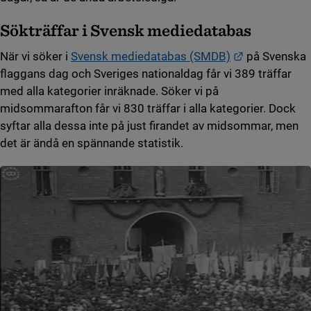
Sökträffar i Svensk mediedatabas
Länk till ann
När vi söker i
Svensk mediedatabas (SMDB)
på Svenska
flaggans dag och Sveriges nationaldag får vi 389 träffar
med alla kategorier inräknade. Söker vi på
midsommarafton får vi 830 träffar i alla kategorier. Dock
syftar alla dessa inte på just firandet av midsommar, men
det är ändå en spännande statistik.