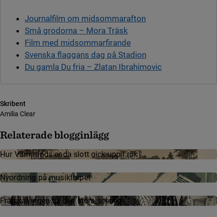
Journalfilm om midsommarafton
Små grodorna – Mora Träsk
Film med midsommarfirande
Svenska flaggans dag på Stadion
Du gamla Du fria – Zlatan Ibrahimovic
Skribent
Amilia Clear
Relaterade blogginlägg
Hur Värmlands enda slott gick upp i rök
Nyordning på musiktorpet
Från salongen till den stora scenen