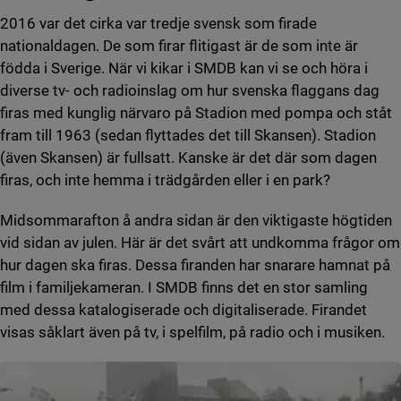
2016 var det cirka var tredje svensk som firade
nationaldagen. De som firar flitigast är de som inte är
födda i Sverige. När vi kikar i SMDB kan vi se och höra i
diverse tv- och radioinslag om hur svenska flaggans dag
firas med kunglig närvaro på Stadion med pompa och ståt
fram till 1963 (sedan flyttades det till Skansen). Stadion
(även Skansen) är fullsatt. Kanske är det där som dagen
firas, och inte hemma i trädgården eller i en park?
Midsommarafton å andra sidan är den viktigaste högtiden
vid sidan av julen. Här är det svårt att undkomma frågor om
hur dagen ska firas. Dessa firanden har snarare hamnat på
film i familjekameran. I SMDB finns det en stor samling
med dessa katalogiserade och digitaliserade. Firandet
visas såklart även på tv, i spelfilm, på radio och i musiken.