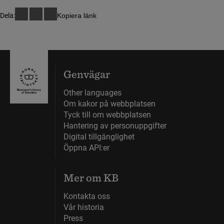
framtida
logotyper.
Dela:
Kopiera länk
generationer
kan ta del av
dem.
Genvägar
Other languages
Om kakor på webbplatsen
Tyck till om webbplatsen
Hantering av personuppgifter
Digital tillgänglighet
Öppna API:er
Mer om KB
Kontakta oss
Vår historia
Press