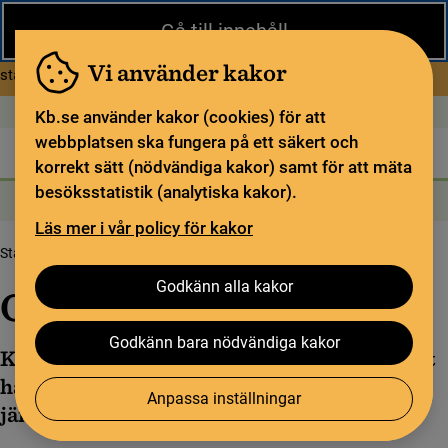
Stäng
Gå till innehåll
Under sommaren har KB begränsad service och särskilda
öppettider. Vissa veckor är en del funktioner och samlingar
Vi använder kakor
om Begränsad service i sommar
stängda.
Läs mer
Öppet idag: Stängt
In English
Kb.se använder kakor (cookies) för att
webbplatsen ska fungera på ett säkert och
Biblioteket
För bibliotekssektorn
Pliktleverans och ISBN
korrekt sätt (nödvändiga kakor) samt för att mäta
besöksstatistik (analytiska kakor).
Sök
Sök
Söktjänster
Meny
Läs mer i vår policy för kakor
Startsida
Om oss
Godkänn alla kakor
Om oss
Godkänn bara nödvändiga kakor
KB är ett bibliotek och en myndighet. Ytterst
handlar vårt uppdrag om demokrati,
Anpassa inställningar
jämlikhet och fri åsiktsbildning.