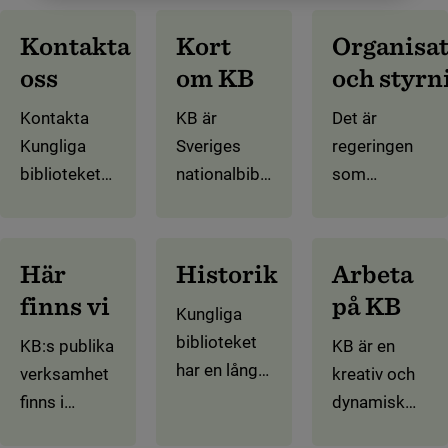
Kontakta
Kort
Organisa
oss
om KB
och styrn
Kontakta
KB är
Det är
Kungliga
Sveriges
regeringen
biblioteket
nationalbibliotek
som
via
och en
bestämmer
info@kb.se.
nationell
vad
Här hittar du
forskningsinfrastruktur.
Kungliga
Här
Historik
Arbeta
fler
Vi samlar in,
biblioteket
finns vi
på KB
kontaktuppgifter
bevarar,
Kungliga
har för
och vägar in
beskriver
biblioteket
uppgifter.
KB:s publika
KB är en
till våra olika
och
har en lång
Det beskrivs
verksamhet
kreativ och
verksamheter.
tillgängliggör
historia.
bland annat i
finns i
dynamisk
Sveriges
Från att vara
instruktionen
Humlegården
arbetsplats,