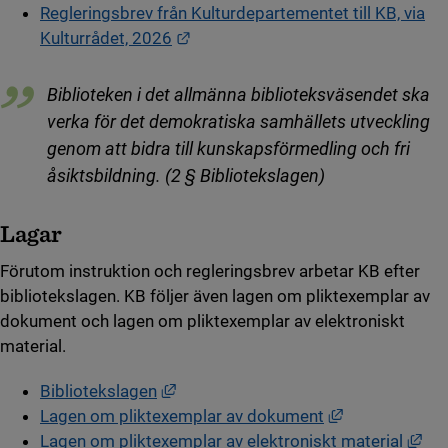
Regleringsbrev från Kulturdepartementet till KB, via
Länk till annan webbplats.
Kulturrådet, 2026
Biblioteken i det allmänna biblioteksväsendet ska
verka för det demokratiska samhällets utveckling
genom att bidra till kunskapsförmedling och fri
åsiktsbildning. (2 § Bibliotekslagen)
Lagar
Förutom instruktion och regleringsbrev arbetar KB efter
bibliotekslagen. KB följer även lagen om pliktexemplar av
dokument och lagen om pliktexemplar av elektroniskt
material.
Länk till annan webbplats, öppnas i n
Bibliotekslagen
Länk till anna
Lagen om pliktexemplar av dokument
Län
Lagen om pliktexemplar av elektroniskt material