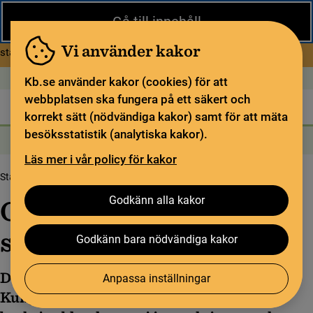
Stäng
Gå till innehåll
Under sommaren har KB begränsad service och särskilda
öppettider. Vissa veckor är en del funktioner och samlingar
Vi använder kakor
om Begränsad service i sommar
stängda.
Läs mer
Öppet idag: 11–15
In English
Kb.se använder kakor (cookies) för att
webbplatsen ska fungera på ett säkert och
Biblioteket
För bibliotekssektorn
Pliktleverans och ISBN
korrekt sätt (nödvändiga kakor) samt för att mäta
besöksstatistik (analytiska kakor).
Sök
Sök
Söktjänster
Meny
Läs mer i vår policy för kakor
Startsida
Om oss
Organisation och styrning
Godkänn alla kakor
Organisation och
styrning
Godkänn bara nödvändiga kakor
Det är regeringen som bestämmer vad
Anpassa inställningar
Kungliga biblioteket har för uppgifter. Det