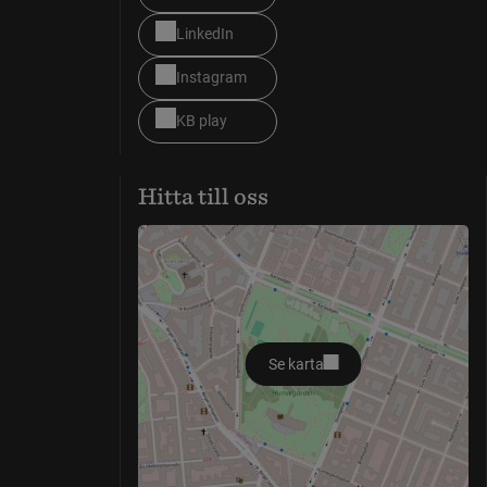
LinkedIn
Instagram
KB play
Hitta till oss
Se karta
öppnas i nytt fönster