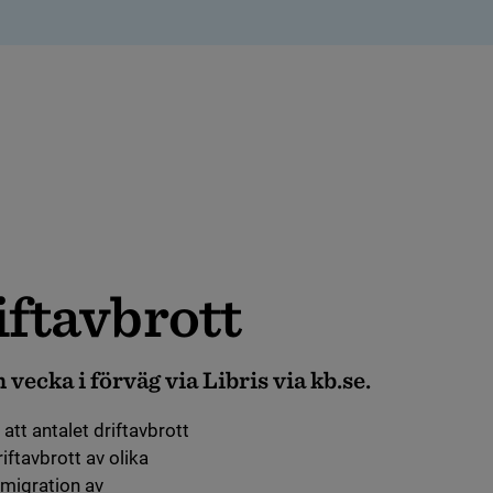
f­t­av­brott
vecka i förväg via Libris via kb.se.
att antalet driftavbrott
ftavbrott av olika
 migration av