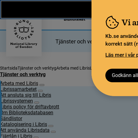
Nytt från KB
In English
Biblioteket
För bibliotekssekt
Vi 
Kb.se använde
Tjänster och verktyg
Bibliotek
korrekt sätt (
Läs mer i vår 
Startsida
Tjänster och verktyg
Arbeta med Libris
Librissamarbetet
Libriss
Tjänster och verktyg
Godkänn all
Arbeta med Libris
Undersidor för Arbeta med Libris
Librissamarbetet
Undersidor för Librissamarbetet
Att ansluta sig till Libris
Librissystemen
Undersidor för Librissystemen
Libris policy för driftavbrott
Om Biblioteksdatabasen
Sändlistor
Katalogisering i Libris
Undersidor för Katalogisering i Libris
Att använda Librisdata
Undersidor för Att använda Librisdata
Fjärrlån i Libris