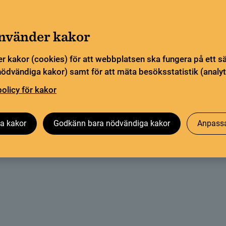
Gå till innehåll
Sök
orn
Pliktleverans och ISBN
Sök
använder kakor
r kakor (cookies) för att webbplatsen ska fungera på ett s
sstatistik
Öppen vetenskap
Biblioteksutveckling
nödvändiga kakor) samt för att mäta besöksstatistik (analyt
policy för kakor
ystemen
Libris policy för driftavbrott
a kakor
Godkänn bara nödvändiga kakor
Anpassa