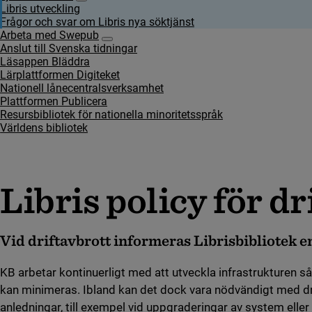
Undersidor för Fjärrlån i Libris
Libris utveckling
Frågor och svar om Libris nya söktjänst
Arbeta med Swepub
Undersidor för Arbeta med Swepub
Anslut till Svenska tidningar
Läsappen Bläddra
Lärplattformen Digiteket
Nationell lånecentralsverksamhet
Plattformen Publicera
Resursbibliotek för nationella minoritetsspråk
Världens bibliotek
Libris poli­cy för dri
Vid driftavbrott informeras Librisbibliotek en 
KB arbetar kontinuerligt med att utveckla infrastrukturen så 
kan minimeras. Ibland kan det dock vara nödvändigt med dri
anledningar, till exempel vid uppgraderingar av system eller