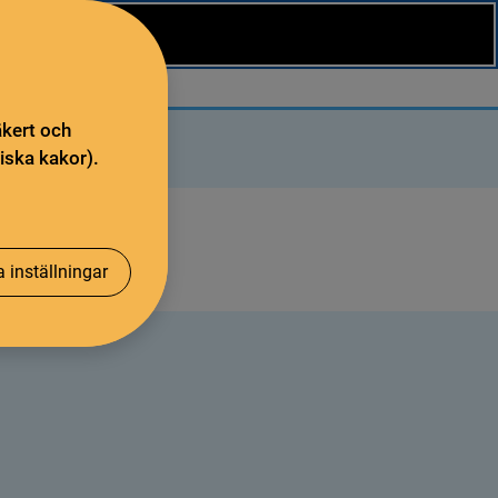
äkert och
iska kakor).
 inställningar