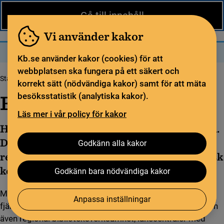
Nytt från KB
In English
Gå till innehåll
Biblioteket
För bibliotekssektorn
Pliktleverans och ISBN
Vi använder kakor
Sök
Sök
Meny
Kb.se använder kakor (cookies) för att
webbplatsen ska fungera på ett säkert och
Startsida
Tjänster och verktyg
Arbeta med Libris
Fjärrlån i Libris
korrekt sätt (nödvändiga kakor) samt för att mäta
Fjärrlån i Libris
besöksstatistik (analytiska kakor).
Läs mer i vår policy för kakor
Här hittar du information om Libris fjärrlån.
Du kan ta del av de rekommendationer och
Godkänn alla kakor
regler som finns, samt det som rör ekonomisk
kompensation.
Godkänn bara nödvändiga kakor
Mer än 600 svenska bibliotek lånar ut material via Libris
Anpassa inställningar
fjärrlånerutin. Det är i första hand forskningsbibliotek men
även regional biblioteksverksamhet, lånecentraler med