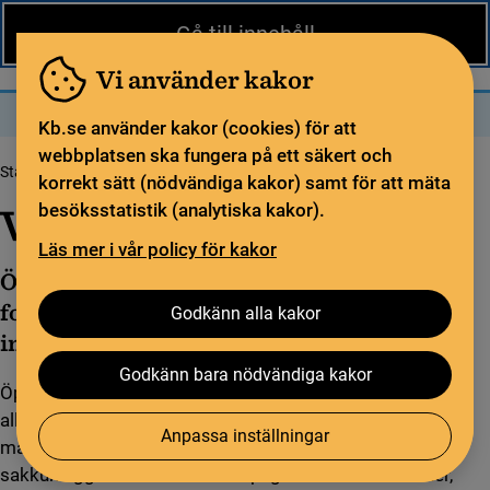
Nytt från KB
In English
Gå till innehåll
Biblioteket
För bibliotekssektorn
Pliktleverans och ISBN
Vi använder kakor
Sök
Sök
Meny
Kb.se använder kakor (cookies) för att
webbplatsen ska fungera på ett säkert och
Startsida
Öppen vetenskap
Öppen tillgång
Vad är öppen tillgång?
korrekt sätt (nödvändiga kakor) samt för att mäta
Vad är öppen tillgång?
besöksstatistik (analytiska kakor).
Läs mer i vår policy för kakor
Öppen tillgång, open access, innebär att
forskningsresultat är fritt tillgängliga på
Godkänn alla kakor
internet för alla att läsa och återanvända.
Godkänn bara nödvändiga kakor
Öppen tillgång till vetenskapliga publikationer betyder att
alla har rätt att läsa, ladda ned, kopiera och sprida
Anpassa inställningar
materialet i digital form. Det handlar framför allt om
sakkunniggranskade vetenskapliga artiklar och böcker,