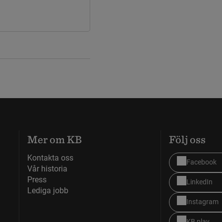
nk till annan webbplats.
Mer om KB
Följ oss
Kontakta oss
Facebook
Vår historia
Press
LinkedIn
Lediga jobb
Instagram
KB play