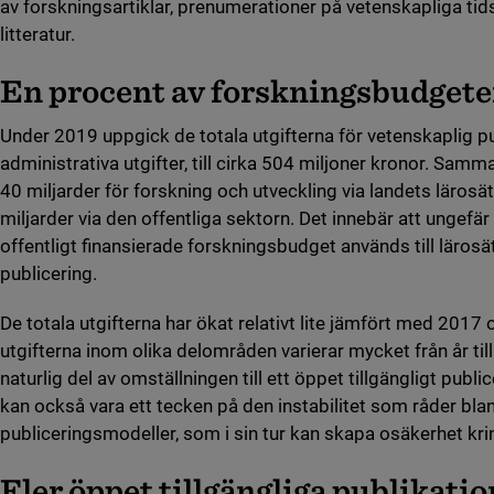
av forskningsartiklar, prenumerationer på vetenskapliga tids
litteratur.
En procent av forskningsbudget
Under 2019 uppgick de totala utgifterna för vetenskaplig pu
administrativa utgifter, till cirka 504 miljoner kronor. Samm
40 miljarder för forskning och utveckling via landets lärosät
miljarder via den offentliga sektorn. Det innebär att ungefä
offentligt finansierade forskningsbudget används till läros
publicering.
De totala utgifterna har ökat relativt lite jämfört med 201
utgifterna inom olika delområden varierar mycket från år till
naturlig del av omställningen till ett öppet tillgängligt pub
kan också vara ett tecken på den instabilitet som råder blan
publiceringsmodeller, som i sin tur kan skapa osäkerhet kr
Fler öppet tillgängliga publikati