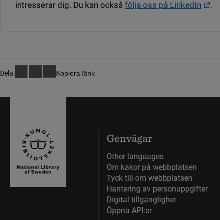
Lä
intresserar dig. Du kan också
följa oss på LinkedIn
.
Dela:
Kopiera länk
Genvägar
Other languages
Om kakor på webbplatsen
Tyck till om webbplatsen
Hantering av personuppgifter
Digital tillgänglighet
Öppna API:er