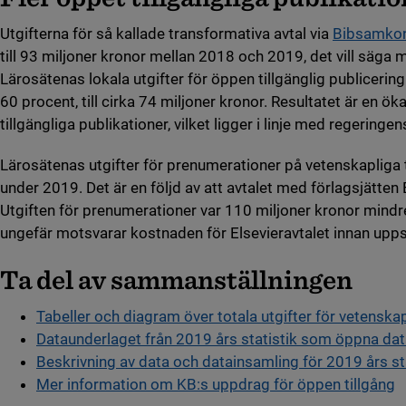
Utgifterna för så kallade transformativa avtal via
Bibsamkon
till 93 miljoner kronor mellan 2018 och 2019, det vill säga
Lärosätenas lokala utgifter för öppen tillgänglig publiceri
60 procent, till cirka 74 miljoner kronor. Resultatet är en ö
tillgängliga publikationer, vilket ligger i linje med regeringen
Lärosätenas utgifter för prenumerationer på vetenskapliga 
under 2019. Det är en följd av att avtalet med förlagsjätten
Utgiften för prenumerationer var 110 miljoner kronor mindre
ungefär motsvarar kostnaden för Elsevieravtalet innan upp
Ta del av sammanställningen
Tabeller och diagram över totala utgifter för vetenska
Dataunderlaget från 2019 års statistik som öppna da
Beskrivning av data och datainsamling för 2019 års sta
Mer information om KB:s uppdrag för öppen tillgång