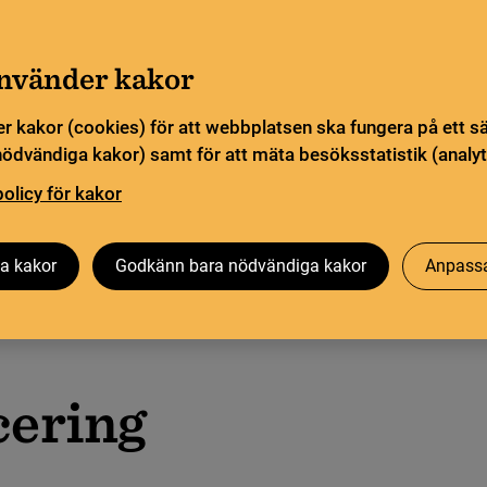
Gå till innehåll
Sök
orn
Pliktleverans och ISBN
Sök
använder kakor
r kakor (cookies) för att webbplatsen ska fungera på ett s
sstatistik
Öppen vetenskap
Biblioteksutveckling
nödvändiga kakor) samt för att mäta besöksstatistik (analyt
policy för kakor
a kakor
Godkänn bara nödvändiga kakor
Anpassa
cering