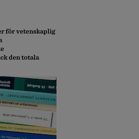
r för vetenskaplig
a
te
ck den totala