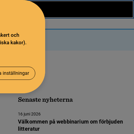
äkert och
iska kakor).
 inställningar
Senaste nyheterna
16 juni 2026
Välkommen på webbinarium om förbjuden
litteratur