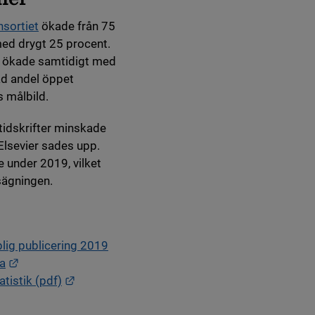
sortiet
ökade från 75
 med drygt 25 procent.
ng ökade samtidigt med
kad andel öppet
s målbild.
tidskrifter minskade
 Elsevier sades upp.
 under 2019, vilket
sägningen.
plig publicering 2019
Länk till annan webbplats.
ta
Länk till annan webbplats.
tistik (pdf)