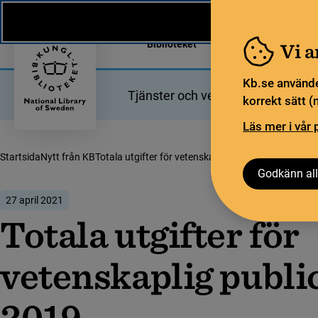
Nytt från KB
In English
Biblioteket
För bibliotekssekt
Vi 
Kb.se använde
Tjänster och verktyg
Bibliotek
korrekt sätt (
Läs mer i vår 
Startsida
Nytt från KB
Totala utgifter för vetenskaplig publicering 2019
Godkänn all
27 april 2021
Totala utgifter för
vetenskaplig publi
2019