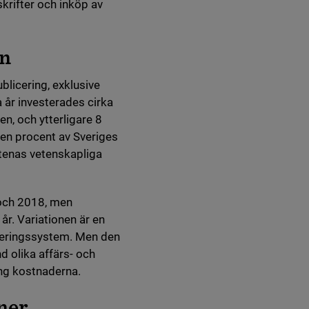
krifter och inköp av
en
blicering, exklusive
a år investerades cirka
en, och ytterligare 8
r en procent av Sveriges
ätenas vetenskapliga
7 och 2018, men
 år. Variationen är en
liceringssystem. Men den
d olika affärs- och
ing kostnaderna.
oner