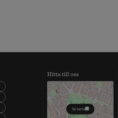
Hitta till oss
Se karta
öppnas i nytt fönster