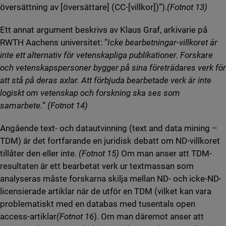
översättning av [översättare] (CC-[villkor])”).
(Fotnot 13)
Ett annat argument beskrivs av Klaus Graf, arkivarie på
RWTH Aachens universitet: ”
Icke bearbetningar-villkoret är
inte ett alternativ för vetenskapliga publikationer. Forskare
och vetenskapspersoner bygger på sina företrädares verk för
att stå på deras axlar. Att förbjuda bearbetade verk är inte
logiskt om vetenskap och forskning ska ses som
samarbete.
”
(Fotnot 14)
Angående text- och datautvinning (text and data mining –
TDM) är det fortfarande en juridisk debatt om ND-villkoret
tillåter den eller inte.
(Fotnot 15)
Om man anser att TDM-
resultaten är ett bearbetat verk ur textmassan som
analyseras måste forskarna skilja mellan ND- och icke-ND-
licensierade artiklar när de utför en TDM (vilket kan vara
problematiskt med en databas med tusentals open
access-artiklar
(Fotnot 16
). Om man däremot anser att