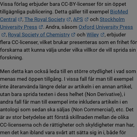
Vissa förlag erbjuder bara CC-BY-licenser för sin öppet
tillgägnliga publicering. Detta gäller till exempel
BioMed
Länk till annan webbplats.
Länk till annan webbplats.
Länk till annan webbp
Central
,
The Royal Society
,
APS
och
Stockholm
Länk till annan webbplats.
University Press
. Andra, såsom
Oxford University Press
Länk till annan webbplats.
Länk till annan webbplats.
Länk till anna
,
Royal Society of Chemistry
och
Wiley
, erbjuder
flera CC-licenser, vilket brukar presenteras som en frihet för
forskarna att kunna välja under vilka villkor de vill sprida sin
forskning.
Men detta kan också leda till en större otydlighet i vad som
menas med öppen tillgång. I vissa fall får man till exempel
inte återanvända längre delar av artikeln i en annan artikel,
utan bara sprida texten i dess helhet (Non Derivative), i
andra fall får man till exempel inte inkludera artikeln i en
antologi som sedan ska säljas (Non Commercial), etc. Det
är av stor betydelse att förstå skillnaden mellan de olika
CC-licenserna och de rättigheter och skyldigheter man har,
men det kan ibland vara svårt att sätta sig in i, både för