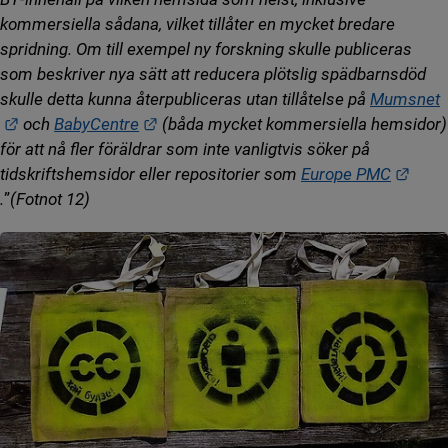
kommersiella sådana, vilket tillåter en mycket bredare
spridning. Om till exempel ny forskning skulle publiceras
som beskriver nya sätt att reducera plötslig spädbarnsdöd
skulle detta kunna återpubliceras utan tillåtelse på
Mumsnet
Länk till annan webbplats.
Länk till annan webbplats.
och
BabyCentre
(båda mycket kommersiella hemsidor)
för att nå fler föräldrar som inte vanligtvis söker på
tidskriftshemsidor eller repositorier som
Europe PMC
Länk till annan webbplats.
.
”
(Fotnot 12)