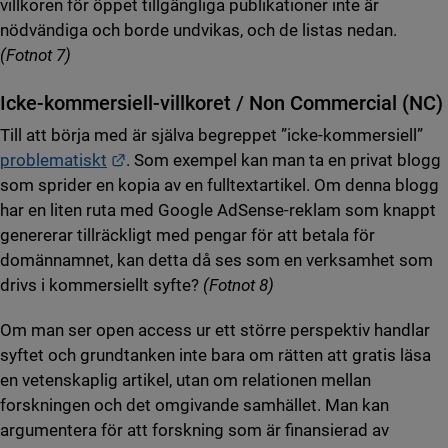
villkoren för öppet tillgängliga publikationer inte är
nödvändiga och borde undvikas, och de listas nedan.
(Fotnot 7)
Icke-kommersiell-villkoret / Non Commercial (NC)
Till att börja med är själva begreppet ”icke-kommersiell”
Länk till annan webbplats.
problematiskt
. Som exempel kan man ta en privat blogg
som sprider en kopia av en fulltextartikel. Om denna blogg
har en liten ruta med Google AdSense-reklam som knappt
genererar tillräckligt med pengar för att betala för
domännamnet, kan detta då ses som en verksamhet som
drivs i kommersiellt syfte?
(Fotnot 8)
Om man ser open access ur ett större perspektiv handlar
syftet och grundtanken inte bara om rätten att gratis läsa
en vetenskaplig artikel, utan om relationen mellan
forskningen och det omgivande samhället. Man kan
argumentera för att forskning som är finansierad av