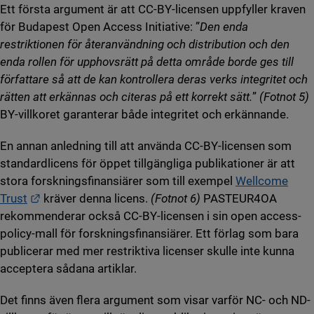
Ett första argument är att CC-BY-licensen uppfyller kraven
för Budapest Open Access Initiative: ”
Den enda
restriktionen för återanvändning och distribution och den
enda rollen för upphovsrätt på detta område borde ges till
författare så att de kan kontrollera deras verks integritet och
rätten att erkännas och citeras på ett korrekt sätt.
”
(Fotnot 5)
BY-villkoret garanterar både integritet och erkännande.
En annan anledning till att använda CC-BY-licensen som
standardlicens för öppet tillgängliga publikationer är att
stora forskningsfinansiärer som till exempel
Wellcome
Länk till annan webbplats.
Trust
kräver denna licens.
(Fotnot 6)
PASTEUR4OA
rekommenderar också CC-BY-licensen i sin open access-
policy-mall för forskningsfinansiärer. Ett förlag som bara
publicerar med mer restriktiva licenser skulle inte kunna
acceptera sådana artiklar.
Det finns även flera argument som visar varför NC- och ND-