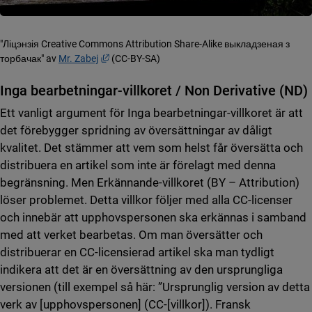
"Ліцэнзія Creative Commons Attribution Share-Alike выкладзеная з
Länk till annan webbplats, öppnas i nytt fönster
торбачак" av
Mr. Zabej
(CC-BY-SA)
Inga bearbetningar-villkoret / Non Derivative (ND)
Ett vanligt argument för Inga bearbetningar-villkoret är att
det förebygger spridning av översättningar av dåligt
kvalitet. Det stämmer att vem som helst får översätta och
distribuera en artikel som inte är förelagt med denna
begränsning. Men Erkännande-villkoret (BY – Attribution)
löser problemet. Detta villkor följer med alla CC-licenser
och innebär att upphovspersonen ska erkännas i samband
med att verket bearbetas. Om man översätter och
distribuerar en CC-licensierad artikel ska man tydligt
indikera att det är en översättning av den ursprungliga
versionen (till exempel så här: ”Ursprunglig version av detta
verk av [upphovspersonen] (CC-[villkor]). Fransk