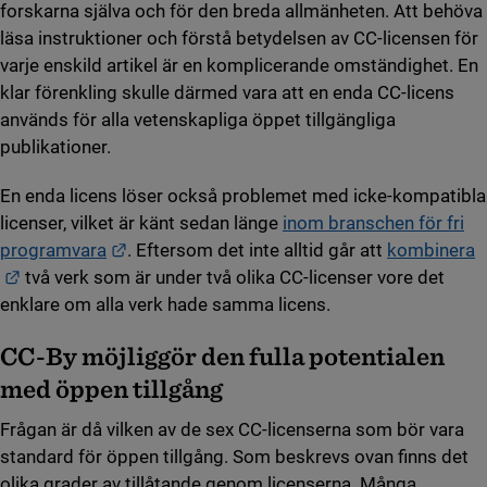
forskarna själva och för den breda allmänheten. Att behöva
läsa instruktioner och förstå betydelsen av CC-licensen för
varje enskild artikel är en komplicerande omständighet. En
klar förenkling skulle därmed vara att en enda CC-licens
används för alla vetenskapliga öppet tillgängliga
publikationer.
En enda licens löser också problemet med icke-kompatibla
licenser, vilket är känt sedan länge
inom branschen för fri
Länk till annan webbplats.
programvara
. Eftersom det inte alltid går att
kombinera
Länk till annan webbplats.
två verk som är under två olika CC-licenser vore det
enklare om alla verk hade samma licens.
CC-By möjliggör den fulla potentialen
med öppen tillgång
Frågan är då vilken av de sex CC-licenserna som bör vara
standard för öppen tillgång. Som beskrevs ovan finns det
olika grader av tillåtande genom licenserna. Många