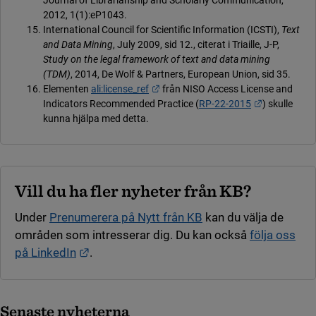
2012, 1(1):eP1043.
International Council for Scientific Information (ICSTI),
Text
and Data Mining
, July 2009, sid 12., citerat i Triaille, J-P,
Study on the legal framework of text and data mining
(TDM)
, 2014, De Wolf & Partners, European Union, sid 35.
Länk till annan webbplats.
Elementen
ali:license_ref
från NISO Access License and
Länk till an
Indicators Recommended Practice (
RP-22-2015
) skulle
kunna hjälpa med detta.
Vill du ha fler nyheter från KB?
Under
Prenumerera på Nytt från KB
kan du välja de
områden som intresserar dig. Du kan också
följa oss
Länk till annan webbplats.
på LinkedIn
.
Senaste nyheterna