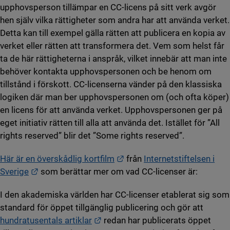
upphovsperson tillämpar en CC-licens på sitt verk avgör
hen själv vilka rättigheter som andra har att använda verket.
Detta kan till exempel gälla rätten att publicera en kopia av
verket eller rätten att transformera det. Vem som helst får
ta de här rättigheterna i anspråk, vilket innebär att man inte
behöver kontakta upphovspersonen och be henom om
tillstånd i förskott. CC-licenserna vänder på den klassiska
logiken där man ber upphovspersonen om (och ofta köper)
en licens för att använda verket. Upphovspersonen ger på
eget initiativ rätten till alla att använda det. Istället för ”All
rights reserved” blir det ”Some rights reserved”.
Länk till annan webbplats.
Här är en överskådlig kortfilm
från
Internetstiftelsen i
Länk till annan webbplats.
Sverige
som berättar mer om vad CC-licenser är:
I den akademiska världen har CC-licenser etablerat sig som
standard för öppet tillgänglig publicering och gör att
Länk till annan webbplats.
hundratusentals artiklar
redan har publicerats öppet