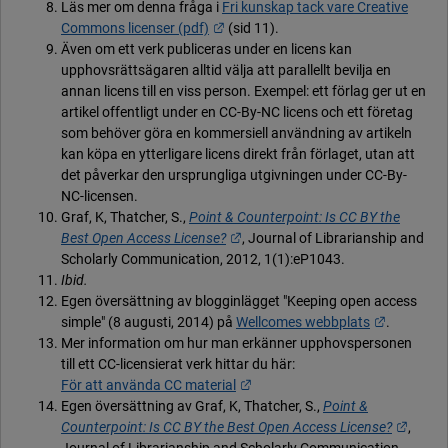
Läs mer om denna fråga i
Fri kunskap tack vare Creative
Länk till annan webbplats.
Commons licenser (pdf)
(sid 11).
Även om ett verk publiceras under en licens kan
upphovsrättsägaren alltid välja att parallellt bevilja en
annan licens till en viss person. Exempel: ett förlag ger ut en
artikel offentligt under en CC-By-NC licens och ett företag
som behöver göra en kommersiell användning av artikeln
kan köpa en ytterligare licens direkt från förlaget, utan att
det påverkar den ursprungliga utgivningen under CC-By-
NC-licensen.
Graf, K, Thatcher, S.,
Point & Counterpoint: Is CC BY the
Länk till annan webbplats.
Best Open Access License?
, Journal of Librarianship and
Scholarly Communication, 2012, 1(1):eP1043.
Ibid.
Egen översättning av blogginlägget "Keeping open access
Länk till 
simple" (8 augusti, 2014) på
Wellcomes webbplats
.
Mer information om hur man erkänner upphovspersonen
till ett CC-licensierat verk hittar du här:
Länk till annan webbplats.
För att använda CC material
Egen översättning av Graf, K, Thatcher, S.,
Point &
Länk t
Counterpoint: Is CC BY the Best Open Access License?
,
Journal of Librarianship and Scholarly Communication,