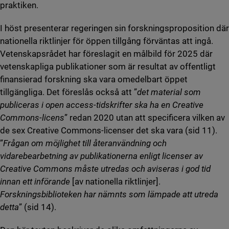
praktiken.
I höst presenterar regeringen sin forskningsproposition där
nationella riktlinjer för öppen tillgång förväntas att ingå.
Vetenskapsrådet har föreslagit en målbild för 2025 där
vetenskapliga publikationer som är resultat av offentligt
finansierad forskning ska vara omedelbart öppet
tillgängliga. Det föreslås också att ”
det material som
publiceras i open access-tidskrifter ska ha en Creative
Commons-licens
” redan 2020 utan att specificera vilken av
de sex Creative Commons-licenser det ska vara (sid 11).
”
Frågan om möjlighet till återanvändning och
vidarebearbetning av publikationerna enligt licenser av
Creative Commons måste utredas och aviseras i god tid
innan ett införande
[av nationella riktlinjer].
Forskningsbiblioteken har nämnts som lämpade att utreda
detta
” (sid 14).