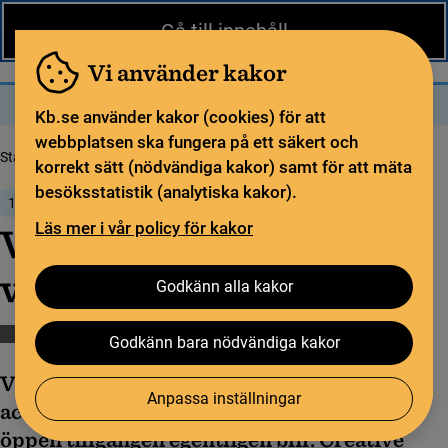
Nytt från KB
In English
Gå till innehåll
Biblioteket
För bibliotekssektorn
Pliktleverans och ISBN
Vi använder kakor
Sök
Sök
Meny
Kb.se använder kakor (cookies) för att
webbplatsen ska fungera på ett säkert och
Startsida
Nytt från KB
Vilken CC-licens för vilken open access?
korrekt sätt (nödvändiga kakor) samt för att mäta
besöksstatistik (analytiska kakor).
16 september 2016
Läs mer i vår policy för kakor
Vilken CC-licens för
vilken open access?
Godkänn alla kakor
Öppen vetenskap
Godkänn bara nödvändiga kakor
Vilken typ av licens som används för open
Anpassa inställningar
access-publikationer styr i praktiken hur
öppen tillgången egentligen blir. Creative