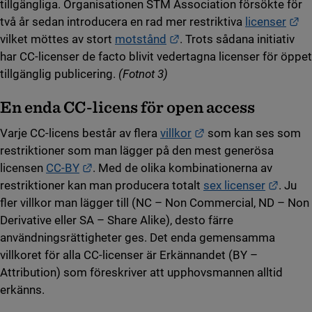
tillgängliga. Organisationen STM Association försökte för
Lä
två år sedan introducera en rad mer restriktiva
licenser
Länk till annan webbplats
vilket möttes av stort
motstånd
. Trots sådana initiativ
har CC-licenser de facto blivit vedertagna licenser för öppet
tillgänglig publicering.
(Fotnot 3)
En enda CC-licens för open access
Länk till annan webb
Varje CC-licens består av flera
villkor
som kan ses som
restriktioner som man lägger på den mest generösa
Länk till annan webbplats.
licensen
CC-BY
. Med de olika kombinationerna av
Länk t
restriktioner kan man producera totalt
sex licenser
. Ju
fler villkor man lägger till (NC – Non Commercial, ND – Non
Derivative eller SA – Share Alike), desto färre
användningsrättigheter ges. Det enda gemensamma
villkoret för alla CC-licenser är Erkännandet (BY –
Attribution) som föreskriver att upphovsmannen alltid
erkänns.