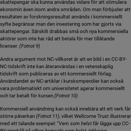
skattepengar ska kunna användas vidare för att stimulera
ekonomin även inom andra områden. Om man förbjuder att
resultaten av forskningsresultat används i kommersiellt
syfte begränsar man den investering som har gjorts via
skattepengar. Särskilt drabbas små och nya kommersiella
aktörer som inte har råd att betala för mer tillåtande
licenser.
(Fotnot 9)
Andra argument mot NC-villkoret är att en bild i en CC-BY-
NC-tidskrift inte kan återanvändas i en vetenskaplig
tidskrift som publiceras av ett kommersiellt förlag.
Användandet av NC-artiklar i kurskompendier kan också
vara problematiskt om universitetet agerar kommersiellt
och tar betalt för kursen.
(Fotnot 10)
Kommersiell användning kan också innebära att ett verk får
större påverkan
(Fotnot 11)
, vilket Wellcome Trust illustrerar
med ett talande exempel: ”
Vem som helst får lägga upp CC-
BY-innehåll på vilken hemsida som helst, inklusive