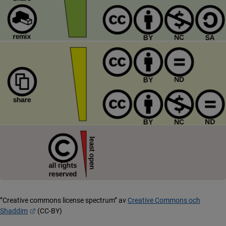
”Creative commons license spectrum” av
Creative Commons och
Länk till annan webbplats.
Shaddim
(CC-BY)