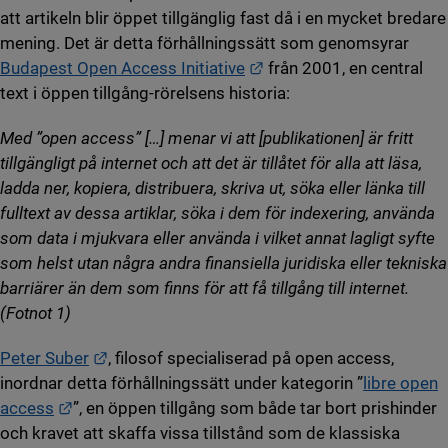
att artikeln blir öppet tillgänglig fast då i en mycket bredare
mening. Det är detta förhållningssätt som genomsyrar
Länk till annan webbplat
Budapest Open Access Initiative
från 2001, en central
text i öppen tillgång-rörelsens historia:
Med ”open access” […] menar vi att [publikationen] är fritt
tillgängligt på internet och att det är tillåtet för alla att läsa,
ladda ner, kopiera, distribuera, skriva ut, söka eller länka till
fulltext av dessa artiklar, söka i dem för indexering, använda
som data i mjukvara eller använda i vilket annat lagligt syfte
som helst utan några andra finansiella juridiska eller tekniska
barriärer än dem som finns för att få tillgång till internet.
(Fotnot 1)
Länk till annan webbplats.
Peter Suber
, filosof specialiserad på open access,
inordnar detta förhållningssätt under kategorin ”
libre open
Länk till annan webbplats.
access
”, en öppen tillgång som både tar bort prishinder
och kravet att skaffa vissa tillstånd som de klassiska