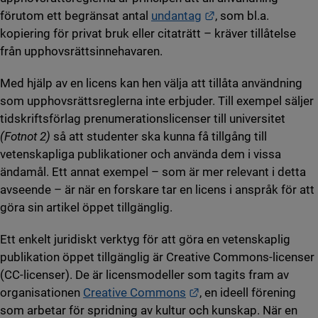
Länk till annan web
förutom ett begränsat antal
undantag
, som bl.a.
kopiering för privat bruk eller citaträtt – kräver tillåtelse
från upphovsrättsinnehavaren.
Med hjälp av en licens kan hen välja att tillåta användning
som upphovsrättsreglerna inte erbjuder. Till exempel säljer
tidskriftsförlag prenumerationslicenser till universitet
(Fotnot 2)
så att studenter ska kunna få tillgång till
vetenskapliga publikationer och använda dem i vissa
ändamål. Ett annat exempel – som är mer relevant i detta
avseende – är när en forskare tar en licens i anspråk för att
göra sin artikel öppet tillgänglig.
Ett enkelt juridiskt verktyg för att göra en vetenskaplig
publikation öppet tillgänglig är Creative Commons-licenser
(CC-licenser). De är licensmodeller som tagits fram av
Länk till annan webbpl
organisationen
Creative Commons
, en ideell förening
som arbetar för spridning av kultur och kunskap. När en