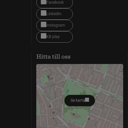
Facebook
LinkedIn
Instagram
KB play
Hitta till oss
Se karta
öppnas i nytt fönster