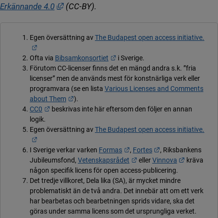
Länk till annan webbplats, öppnas i nytt föns
Erkännande 4.0
(CC-BY).
Egen översättning av
The Budapest open access initiative.
Länk till annan webbplats.
Länk till annan webbplats.
Ofta via
Bibsamkonsortiet
i Sverige.
Förutom CC-licenser finns det en mängd andra s.k. ”fria
licenser” men de används mest för konstnärliga verk eller
programvara (se en lista
Various Licenses and Comments
Länk till annan webbplats.
about Them
).
Länk till annan webbplats.
CC0
beskrivas inte här eftersom den följer en annan
logik.
Egen översättning av
The Budapest open access initiative.
Länk till annan webbplats.
Länk till annan webbplats.
Länk till annan web
I Sverige verkar varken
Formas
,
Fortes
, Riksbankens
Länk till annan webbplats.
Länk till a
Jubileumsfond,
Vetenskapsrådet
eller
Vinnova
kräva
någon specifik licens för open access-publicering.
Det tredje villkoret, Dela lika (SA), är mycket mindre
problematiskt än de två andra. Det innebär att om ett verk
har bearbetas och bearbetningen sprids vidare, ska det
göras under samma licens som det ursprungliga verket.