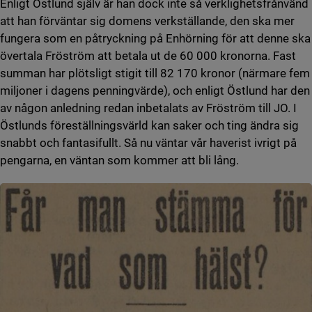
Enligt Östlund själv är han dock inte så verklighetsfrånvänd
att han förväntar sig domens verkställande, den ska mer
fungera som en påtryckning på Enhörning för att denne ska
övertala Fröström att betala ut de 60 000 kronorna. Fast
summan har plötsligt stigit till 82 170 kronor (närmare fem
miljoner i dagens penningvärde),
och enligt Östlund har den
av någon anledning
redan inbetalats av Fröström till JO. I
Östlunds föreställningsvärld kan saker och ting ändra sig
snabbt och fantasifullt. Så nu väntar vår haverist ivrigt på
pengarna, en väntan som kommer att bli lång.