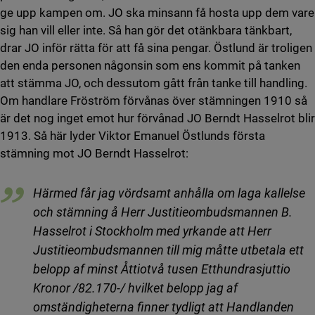
ge upp kampen om. JO ska minsann få hosta upp dem vare
sig han vill eller inte. Så han gör det otänkbara tänkbart,
drar JO inför rätta för att få sina pengar. Östlund är troligen
den enda personen någonsin som ens kommit på tanken
att stämma JO, och dessutom gått från tanke till handling.
Om handlare Fröström förvånas över stämningen 1910 så
är det nog inget emot hur förvånad JO Berndt Hasselrot blir
1913. Så här lyder Viktor Emanuel Östlunds första
stämning mot JO Berndt Hasselrot:
Härmed får jag vördsamt anhålla om laga kallelse
och stämning å Herr Justitieombudsmannen B.
Hasselrot i Stockholm med yrkande att Herr
Justitieombudsmannen till mig måtte utbetala ett
belopp af minst Åttiotvå tusen Etthundrasjuttio
Kronor /82.170-/ hvilket belopp jag af
omständigheterna finner tydligt att Handlanden