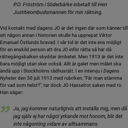
P.O. Fröström i Söderbärke inbetalt till Herr
Justitieombudsmannen för min räkning.
Vid kontakt med dagens JO är det ingen där som känner till
att någon annan i historien skulle ha upprepat Viktor
Emanuel Östlunds bravad. I vår tid är det inte ens möjligt
för en enskild person att dra JO inför rätta så här då
rättegångsbalken skyddar ämbetet. Men 1913 är det inte
bara möjligt utan sker också. Allt är galet men målet ska
ändå upp i Stockholms rådhusrätt. I en intervju i
Dagens
Nyheter
den 30 juli 1913 med rubriken, "Får man stämma
för vad som helst?", tar dock JO Hasselrot saken med ro.
Han säger:
Ja, jag kommer naturligtvis att inställa mig, men då
jag själv ej har något yrkande mot honom, blir det
inte någonting vidare av alltsammans.