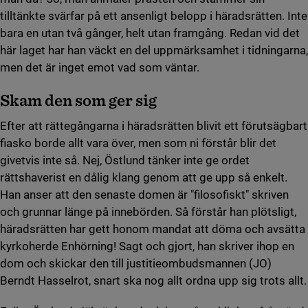
tilltänkte svärfar på ett ansenligt belopp i häradsrätten. Inte
bara en utan två gånger, helt utan framgång. Redan vid det
här laget har han väckt en del uppmärksamhet i tidningarna,
men det är inget emot vad som väntar.
Skam den som ger sig
Efter att rättegångarna i häradsrätten blivit ett förutsägbart
fiasko borde allt vara över, men som ni förstår blir det
givetvis inte så. Nej, Östlund tänker inte ge ordet
rättshaverist en dålig klang genom att ge upp så enkelt.
Han anser att den senaste domen är "filosofiskt" skriven
och grunnar länge på innebörden. Så förstår han plötsligt,
häradsrätten har gett honom mandat att döma och avsätta
kyrkoherde Enhörning! Sagt och gjort, han skriver ihop en
dom och skickar den till justitieombudsmannen (JO)
Berndt Hasselrot, snart ska nog allt ordna upp sig trots allt.