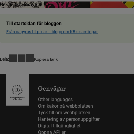
Break­ it till you make it
Till startsidan för bloggen
Från papyrus till pixlar ­– blog­g om KB:s samling­ar
Dela:
Kopiera länk
Genvägar
Other languages
Om kakor på webbplatsen
Tyck till om webbplatsen
Hantering av personuppgifter
Digital tillgänglighet
Öppna API:er