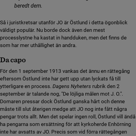
beredt dem.
Så i juristkretsar utanför JO är Östlund i detta ögonblick
väldigt populär. Nu borde dock även den mest
processlystne ha kastat in handduken, men det finns de
som har mer uthållighet än andra.
Da capo
För den 1 september 1913 vankas det ännu en rättegång
eftersom Östlund inte har gett upp utan lyckats få till
ytterligare en process.
Dagens Nyheters
rubrik den 2
september är talande nog, "De löjliga målen mot J. O.".
Domaren pressar dock Östlund ganska hårt och denne
måste till slut återigen medge att JO nog inte fått några
pengar trots allt. Men det spelar ingen roll, Östlund vill ändå
ha pengarna som ersättning för att kyrkoherde Enhörning
inte har avsatts av JO. Precis som vid förra rättegången