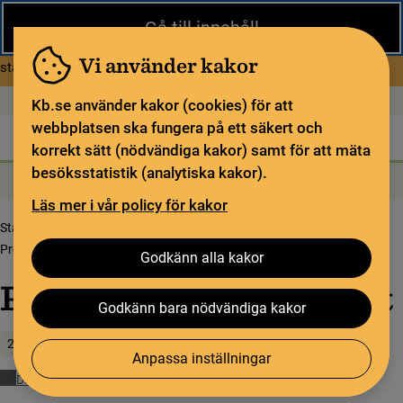
Stäng
Gå till innehåll
Under sommaren har KB begränsad service och särskilda
öppettider. Vissa veckor är en del funktioner och samlingar
Vi använder kakor
om Begränsad service i sommar
stängda.
Läs mer
Öppet idag: Stängt
In English
Kb.se använder kakor (cookies) för att
webbplatsen ska fungera på ett säkert och
Biblioteket
För bibliotekssektorn
Pliktleverans och ISBN
korrekt sätt (nödvändiga kakor) samt för att mäta
besöksstatistik (analytiska kakor).
Sök
Sök
Söktjänster
Meny
Läs mer i vår policy för kakor
Startsida
Upptäck samlingarna
Samlingsbloggen
Processkärleken – slutet
Godkänn alla kakor
Processkärleken – slutet
Godkänn bara nödvändiga kakor
25 september 2025
Anpassa inställningar
Dagstidningar