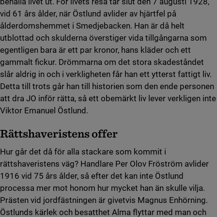
behålla livet ut. För livets resa tar slut den 7 augusti 1928,
vid 61 års ålder, när Östlund avlider av hjärtfel på
ålderdomshemmet i Smedjebacken. Han är då helt
utblottad och skulderna överstiger vida tillgångarna som
egentligen bara är ett par kronor, hans kläder och ett
gammalt fickur. Drömmarna om det stora skadeståndet
slår aldrig in och i verkligheten får han ett ytterst fattigt liv.
Detta till trots går han till historien som den ende personen
att dra JO inför rätta, så ett obemärkt liv lever verkligen inte
Viktor Emanuel Östlund.
Rättshaveristens offer
Hur går det då för alla stackare som kommit i
rättshaveristens väg? Handlare Per Olov Fröström avlider
1916 vid 75 års ålder, så efter det kan inte Östlund
processa mer mot honom hur mycket han än skulle vilja.
Prästen vid jordfästningen är givetvis Magnus Enhörning.
Östlunds kärlek och besatthet Alma flyttar med man och