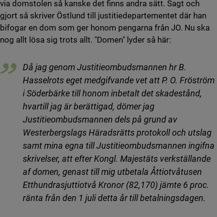
via domstolen så kanske det finns andra sätt. Sagt och
gjort så skriver Östlund till justitiedepartementet där han
bifogar en dom som ger honom pengarna från JO. Nu ska
nog allt lösa sig trots allt. "Domen" lyder så här:
Då jag genom Justitieombudsmannen hr B.
Hasselrots eget medgifvande vet att P. O. Fröström
i Söderbärke till honom inbetalt det skadestånd,
hvartill jag är berättigad, dömer jag
Justitieombudsmannen dels på grund av
Westerbergslags Häradsrätts protokoll och utslag
samt mina egna till Justitieombudsmannen ingifna
skrivelser, att efter Kongl. Majestäts verkställande
af domen, genast till mig utbetala Åttiotvåtusen
Etthundrasjuttiotvå Kronor (82,170) jämte 6 proc.
ränta från den 1 juli detta år till betalningsdagen.