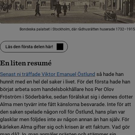
Bondeska palatset i Stockholm, där rådhusrätten huserade 1732–1915
Läs den första delen här!
En liten resumé
Senast ni träffade Viktor Emanuel Östlund
så hade han
hunnit med en hel del saker i livet. För det första hade han
börjat arbeta som handelsbokhållare hos Per Olov
Fröström i Söderbärke, sedan förälskat sig i dennes dotter
Alma men tyvärr inte fått känslorna besvarade. Inte för att
den saken spelade någon roll för Östlund, hans plan var
glasklar men följdes inte av någon annan än han själv. För
kärleken Alma gifter sig och krisen är ett faktum. Vad gör
man då? Jo, man anmäler prästen och stämmer sin