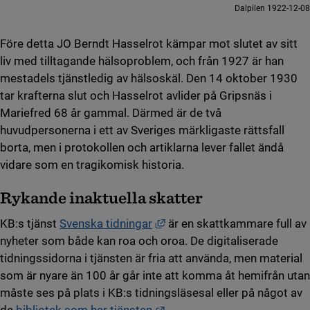
Dalpilen 1922-12-08
Före detta JO Berndt Hasselrot kämpar mot slutet av sitt
liv med tilltagande hälsoproblem, och från 1927 är han
mestadels tjänstledig av hälsoskäl. Den 14 oktober 1930
tar krafterna slut och Hasselrot avlider på Gripsnäs i
Mariefred 68 år gammal. Därmed är de två
huvudpersonerna i ett av Sveriges märkligaste rättsfall
borta, men i protokollen och artiklarna lever fallet ändå
vidare som en tragikomisk historia.
Rykande inaktuella skatter
Länk till annan webbplats, ö
KB:s tjänst
Svenska tidningar
är en skattkammare full av
nyheter som både kan roa och oroa. De digitaliserade
tidningssidorna i tjänsten är fria att använda, men material
som är nyare än 100 år går inte att komma åt hemifrån utan
måste ses på plats i KB:s tidningsläsesal eller på något av
Länk till annan webbplats.