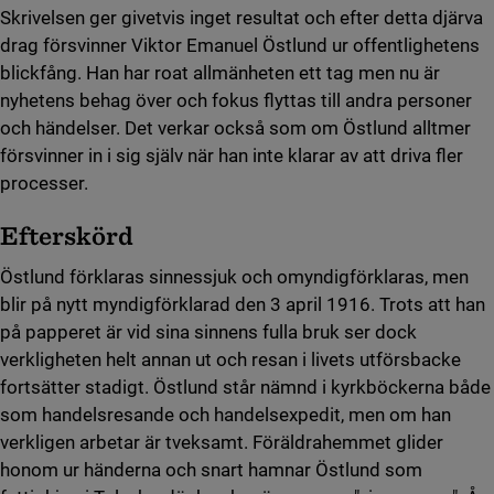
Skrivelsen ger givetvis inget resultat och efter detta djärva
drag försvinner Viktor Emanuel Östlund ur offentlighetens
blickfång. Han har roat allmänheten ett tag men nu är
nyhetens behag över och fokus flyttas till andra personer
och händelser. Det verkar också som om Östlund alltmer
försvinner in i sig själv när han inte klarar av att driva fler
processer.
Efterskörd
Östlund förklaras sinnessjuk och omyndigförklaras, men
blir på nytt myndigförklarad den 3 april 1916. Trots att han
på papperet är vid sina sinnens fulla bruk ser dock
verkligheten helt annan ut och resan i livets utförsbacke
fortsätter stadigt. Östlund står nämnd i kyrkböckerna både
som handelsresande och handelsexpedit, men om han
verkligen arbetar är tveksamt. Föräldrahemmet glider
honom ur händerna och snart hamnar Östlund som