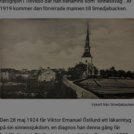
fattighjon i Tolvsbo där han benämns som "sinnessvag". År
1919 kommer den förvirrade mannen till Smedjebacken.
Vykort från Smedjebacken
Den 28 maj 1924 får Viktor Emanuel Östlund ett läkarintyg
på sin sinnessjukdom, en diagnos han denna gång får