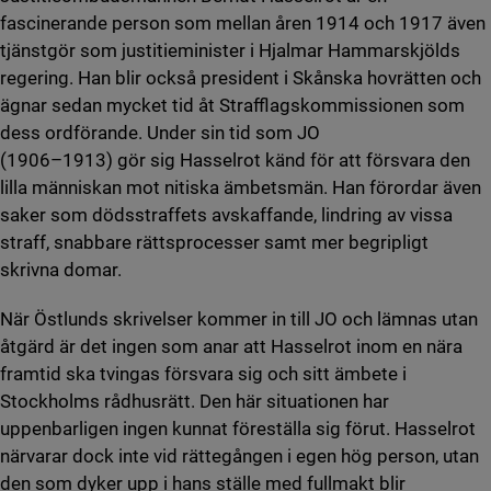
fascinerande person som mellan åren 1914 och 1917 även
tjänstgör som justitieminister i Hjalmar Hammarskjölds
regering. Han blir också president i Skånska hovrätten och
ägnar sedan mycket tid åt Strafflagskommissionen som
dess ordförande. Under sin tid som JO
(1906–1913) gör sig Hasselrot känd för att försvara den
lilla människan mot nitiska ämbetsmän. Han förordar även
saker som dödsstraffets avskaffande, lindring av vissa
straff, snabbare rättsprocesser samt mer begripligt
skrivna domar.
När Östlunds skrivelser kommer in till JO och lämnas utan
åtgärd är det ingen som anar att Hasselrot inom en nära
framtid ska tvingas försvara sig och sitt ämbete i
Stockholms rådhusrätt. Den här situationen har
uppenbarligen ingen kunnat föreställa sig förut. Hasselrot
närvarar dock inte vid rättegången i egen hög person, utan
den som dyker upp i hans ställe med fullmakt blir