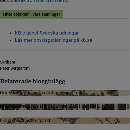
de
bibliotek som har tjänsten
.
Hitta objekten i våra samlingar
KB:s tjänst Svenska tidningar
Läs mer om dagstidningar på kb.se
Skribent
Peter Bergström
Relaterade blogginlägg
Hur Värmlands enda slott gick upp i rök
Processkärleken – början på ett unikt rättsfall
I Fäderneslandets tjänst