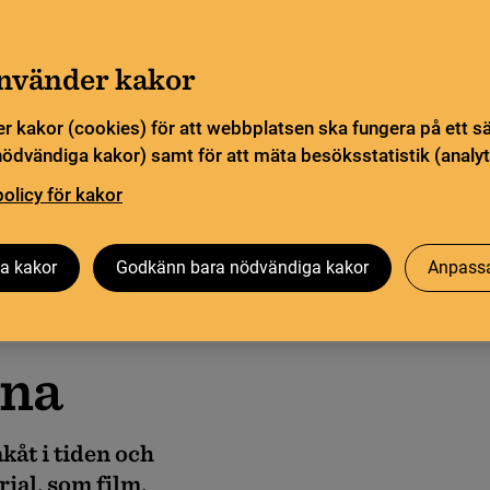
a öppettider. Vissa veckor är en del funktioner och
Gå till innehåll
sommar
använder kakor
Sök
orn
Pliktleverans och ISBN
Söktjänster
r kakor (cookies) för att webbplatsen ska fungera på ett s
nödvändiga kakor) samt för att mäta besöksstatistik (analyt
ingarna
policy för kakor
Besök oss
Forskning på KB
Om oss
a kakor
Godkänn bara nödvändiga kakor
Anpassa
rna
kåt i tiden och
ial, som film,