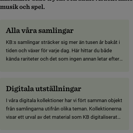
musik och spel.
Alla våra samlingar
KB:s samlingar sträcker sig mer än tusen år bakåt i
tiden och växer för varje dag. Här hittar du både
kända rariteter och det som ingen annan letar efter.
Välkommen att utforska vår gemensamma
kulturskatt!
Digitala utställningar
I våra digitala kollektioner har vi fört samman objekt
från samlingarna utifrån olika teman. Kollektionerna
visar ett urval av det material som KB digitaliserat
genom åren. Här hittar du allt från Sex Pistols till