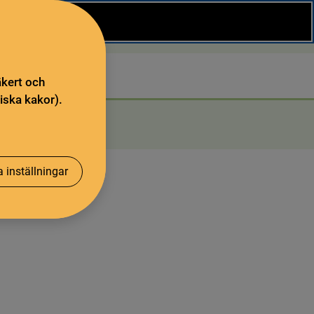
Stäng
Sök
äkert och
iska kakor).
 inställningar