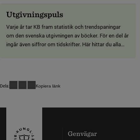
handkololerade fjärilsillustrationer!
Utgivningspuls
Varje år tar KB fram statistik och trendspaningar
om den svenska utgivningen av böcker. För en del år
ingår även siffror om tidskrifter. Här hittar du alla
tidigare rapporter och sammanställningar.
Dela:
Kopiera länk
Genvägar