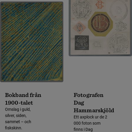
Bokband från
Fotografen
1900-talet
Dag
Hammarskjöld
Omslag i guld,
silver, siden,
Ett axplock ur de 2
sammet – och
000 foton som
fiskskinn.
finns i Dag