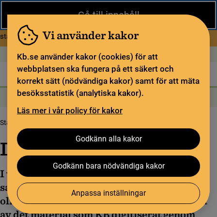
Stäng
Gå till innehåll
Under sommaren har KB begränsad service och särskilda
öppettider. Vissa veckor är en del funktioner och samlingar
Vi använder kakor
om Begränsad service i sommar
stängda.
Läs mer
Öppet idag: 9–17
In English
Kb.se använder kakor (cookies) för att
webbplatsen ska fungera på ett säkert och
Biblioteket
För bibliotekssektorn
Pliktleverans och ISBN
korrekt sätt (nödvändiga kakor) samt för att mäta
besöksstatistik (analytiska kakor).
Sök
Sök
Söktjänster
Meny
Läs mer i vår policy för kakor
Startsida
Upptäck samlingarna
Digitala utställningar
Godkänn alla kakor
Digitala utställningar
Godkänn bara nödvändiga kakor
I våra digitala utställningar har vi fört
samman objekt från samlingarna utifrån
Anpassa inställningar
olika teman som tillsammans visar ett urval
av det material som KB digitiserat genom