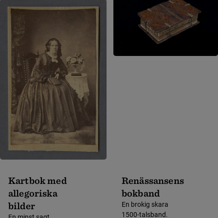
Kartbok med
Renässansens
allegoriska
bokband
bilder
En brokig skara
1500-talsband.
En minst sagt