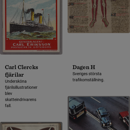
Carl Clercks
Dagen H
fjärilar
Sveriges största
trafikomställning.
Undersköna
fjärilsillustrationer
blev
skatteindrivarens
fall.