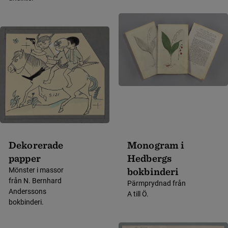
Dekorerade
Monogram i
papper
Hedbergs
bokbinderi
Mönster i massor
från N. Bernhard
Pärmprydnad från
Anderssons
A till Ö.
bokbinderi.