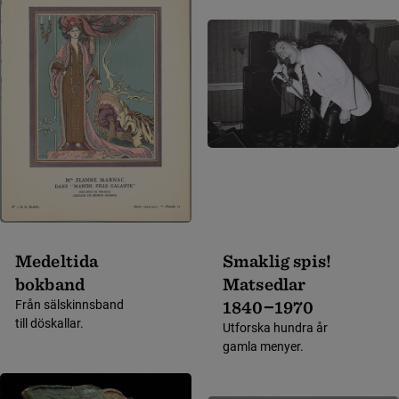
Medeltida
Smak­lig spis!
bokband
Matsed­lar
1840−1970
Från sälskinnsband
till döskallar.
Utforska hundra år
gamla menyer.