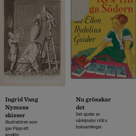
Ingrid Vang
Nu grönskar
Nymans
det
skisser
Det sjuder av
vårkänslor i KB:s
Illustratören som
boksamlingar.
gav Pippi ett
ansikte.