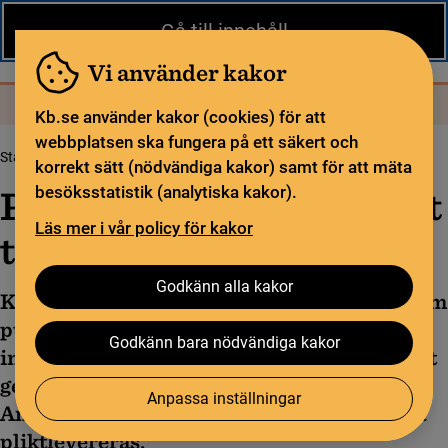
Kontakt
In English
Gå till innehåll
Biblioteket
För bibliotekssektorn
Pliktleverans och ISBN
Vi använder kakor
Sök
Sök
Meny
Kb.se använder kakor (cookies) för att
webbplatsen ska fungera på ett säkert och
Startsida
Pliktleverans
Pliktleverans – så går det till
korrekt sätt (nödvändiga kakor) samt för att mäta
Pliktleverans – så går det
besöksstatistik (analytiska kakor).
Läs mer i vår policy för kakor
till
Godkänn alla kakor
Kungliga biblioteket samlar in nästan allt som
publiceras i Sverige, och det mesta kommer
Godkänn bara nödvändiga kakor
in genom pliktleverans. Du som på något sätt
ger ut material kan omfattas av pliktlagarna.
Anpassa inställningar
Använd guiden nedan för att se vad som ska
pliktlevereras.