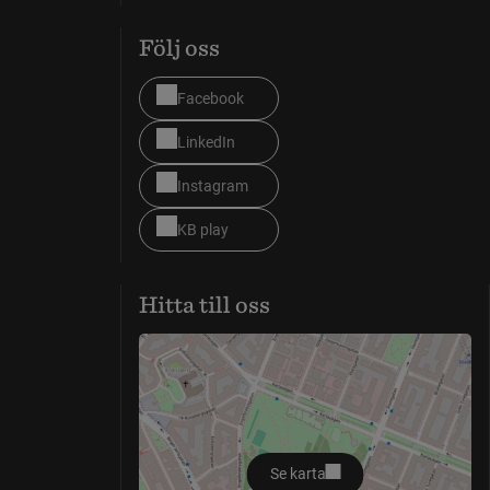
Följ oss
Facebook
LinkedIn
Instagram
KB play
Hitta till oss
Se karta
öppnas i nytt fönster