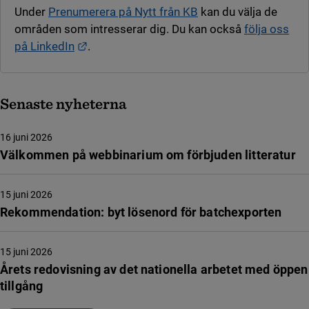
Under
Prenumerera på Nytt från KB
kan du välja de
områden som intresserar dig. Du kan också
följa oss
Länk till annan webbplats.
på LinkedIn
.
Senaste nyheterna
16 juni 2026
Välkommen på webbinarium om förbjuden litteratur
15 juni 2026
Rekommendation: byt lösenord för batchexporten
15 juni 2026
Årets redovisning av det nationella arbetet med öppen
tillgång