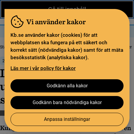
Nytt från KB
In English
Gå till innehåll
Biblioteket
För bibliotekssektorn
Pliktleverans och ISBN
Vi använder kakor
Sök
Sök
Meny
Kb.se använder kakor (cookies) för att
webbplatsen ska fungera på ett säkert och
Startsida
Nytt från KB
Libris ersättare öppnar upp för fler sökmöjligheter
korrekt sätt (nödvändiga kakor) samt för att mäta
besöksstatistik (analytiska kakor).
2 september 2025
Läs mer i vår policy för kakor
Libris ersättare öppnar
upp för fler
Godkänn alla kakor
sökmöjligheter
Godkänn bara nödvändiga kakor
Katalogisering
Libris
Swepub
Anpassa inställningar
Kungliga biblioteket (KB) utvecklar sedan en