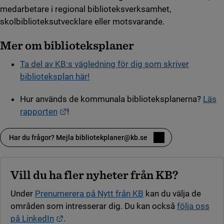
medarbetare i regional biblioteksverksamhet,
skolbiblioteksutvecklare eller motsvarande.
Mer om biblioteksplaner
Ta del av KB:s vägledning för dig som skriver
biblioteksplan här!
Hur används de kommunala biblioteksplanerna?
Läs
Länk till annan webbplats.
rapporten
!
Har du frågor? Mejla bibliotekplaner@kb.se
Vill du ha fler nyheter från KB?
Under
Prenumerera på Nytt från KB
kan du välja de
områden som intresserar dig. Du kan också
följa oss
Länk till annan webbplats.
på LinkedIn
.