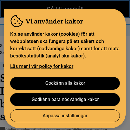
Nytt från KB
In English
Gå till innehåll
Biblioteket
För bibliotekssektorn
Pliktleverans och ISBN
Vi använder kakor
Sök
Sök
Meny
Kb.se använder kakor (cookies) för att
webbplatsen ska fungera på ett säkert och
Startsida
Nytt från KB
korrekt sätt (nödvändiga kakor) samt för att mäta
Save the date! Dialogmöte om biblioteksplaner och skolbibliotek
besöksstatistik (analytiska kakor).
Läs mer i vår policy för kakor
13 mars 2024
Save the date!
Godkänn alla kakor
Dialogmöte om
biblioteksplaner och
Godkänn bara nödvändiga kakor
skolbibliotek
Anpassa inställningar