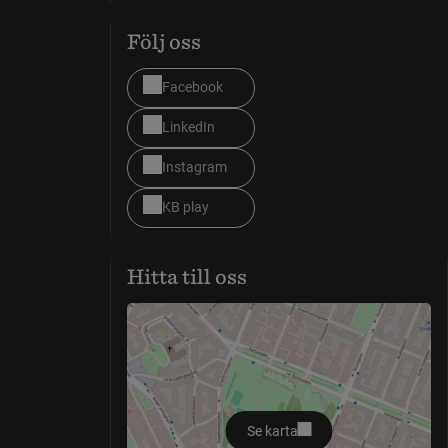
Följ oss
Facebook
LinkedIn
Instagram
KB play
Hitta till oss
Se karta
öppnas i nytt fönster