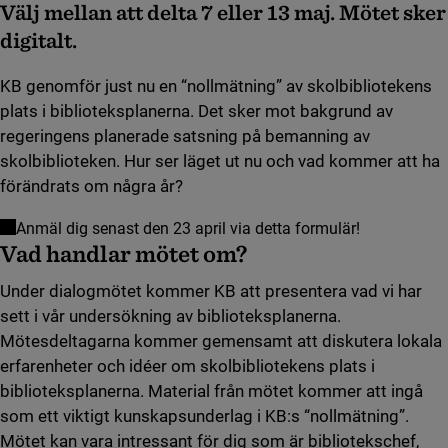
Välj mellan att delta 7 eller 13 maj. Mötet sker
digitalt.
KB genomför just nu en “nollmätning” av skolbibliotekens
plats i biblioteksplanerna. Det sker mot bakgrund av
regeringens planerade satsning på bemanning av
skolbiblioteken. Hur ser läget ut nu och vad kommer att ha
förändrats om några år?
(länk till a
Anmäl dig senast den 23 april via detta formulär!
Vad handlar mötet om?
Under dialogmötet kommer KB att presentera vad vi har
sett i vår undersökning av biblioteksplanerna.
Mötesdeltagarna kommer gemensamt att diskutera lokala
erfarenheter och idéer om skolbibliotekens plats i
biblioteksplanerna. Material från mötet kommer att ingå
som ett viktigt kunskapsunderlag i KB:s “nollmätning”.
Mötet kan vara intressant för dig som är bibliotekschef,