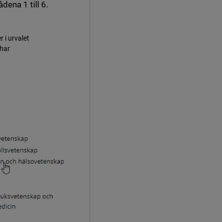
ena 1 till 6.
 i urvalet
 har