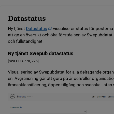
Datastatus
Länk till annan webbplats, öppnas
Ny tjänst
Datastatus
visualiserar status för posterna
att ge en översikt och öka förståelsen av Swepubdatat 
och fullständighet.
Ny tjänst Swepub datastatus
[SWEPUB-770, 795]
Visualisering av Swepubdatat för alla deltagande organi
en. Avgränsning går att göra på år och/eller organisatio
ämnesklassificering, öppen tillgång och svenska listan 