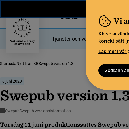
Nytt från KB
In English
Biblioteket
För bibliotekssekt
Vi 
Kb.se använde
Tjänster och verktyg
Bibliotek
korrekt sätt (
Läs mer i vår 
Startsida
Nytt från KB
Swepub version 1.3
Godkänn all
8 juni 2020
Swepub version 1.
Swepub
Swepub versionsinformation
Torsdag 11 juni produktionssattes Swepub ver