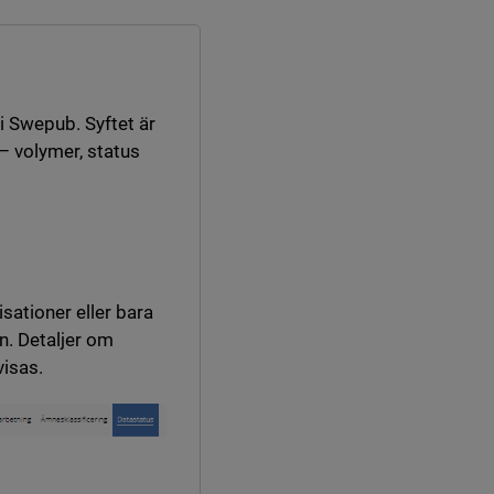
 i nytt fönster.
 i Swepub. Syftet är
– volymer, status
sationer eller bara
n. Detaljer om
visas.