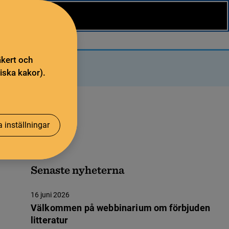
äkert och
iska kakor).
 inställningar
Senaste nyheterna
16 juni 2026
Välkommen på webbinarium om förbjuden
litteratur