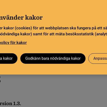
Gå till innehåll
Sök
orn
Pliktleverans och ISBN
Sök
använder kakor
r kakor (cookies) för att webbplatsen ska fungera på ett s
sstatistik
Öppen vetenskap
Biblioteksutveckling
nödvändiga kakor) samt för att mäta besöksstatistik (analyt
policy för kakor
a kakor
Godkänn bara nödvändiga kakor
Anpassa
3
sion 1.3.