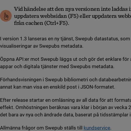
Vid händelse att den nya versionen inte laddas 
uppdatera webbsidan (F5) eller uppdatera webb
från cachen (Ctrl+F5).
I version 1.3 lanseras en ny tjänst, Swepub datastatus, som
visualiseringar av Swepubs metadata.
Öppna API:er mot Swepub läggs ut och gör det enklare för 
appar och digitala tjänster med Swepubs metadata.
Förhandsvisningen i Swepub bibliometri och databearbetnin
annat kan man visa en enskild post i JSON-formatet.
Efter release startar en omläsning av all data för att forma
effekt. Omhöstningen beräknas vara klar i början av vecka 2
det bara av nya och ändrade data, baserat på tidsstämplar 
Allmänna frågor om Swepub ställs till
kundservice
.