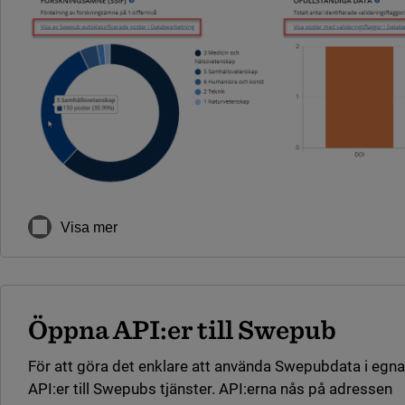
Visa mer
Öppna API:er till Swepub
För att göra det enklare att använda Swepubdata i egn
API:er till Swepubs tjänster. API:erna nås på adressen