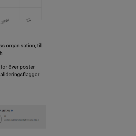
s organisation, till
h.
stor över poster
valideringsflaggor