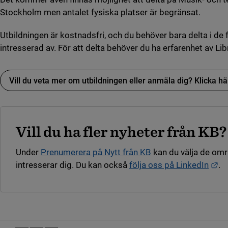
Stockholm men antalet fysiska platser är begränsat.
Utbildningen är kostnadsfri, och du behöver bara delta i de 
intresserad av. För att delta behöver du ha erfarenhet av Lib
Vill du veta mer om utbildningen eller anmäla dig? Klicka hä
(länk till annan webbplats, öppnas i nytt fönster)
Vill du ha fler nyheter från KB?
Under
Prenumerera på Nytt från KB
kan du välja de om
Lä
intresserar dig. Du kan också
följa oss på LinkedIn
.