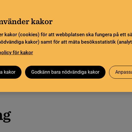
Gå till innehåll
Sök
orn
Pliktleverans och ISBN
Sök
använder kakor
r kakor (cookies) för att webbplatsen ska fungera på ett s
sstatistik
Öppen vetenskap
Biblioteksutveckling
nödvändiga kakor) samt för att mäta besöksstatistik (analyt
policy för kakor
a kakor
Godkänn bara nödvändiga kakor
Anpassa
ng