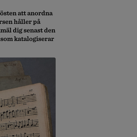
östen att anordna
rsen håller på
nmäl dig
senast den
g som katalogiserar