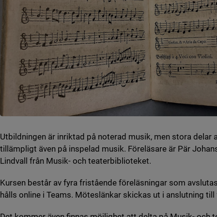
Utbildningen är inriktad på noterad musik, men stora delar a
tillämpligt även på inspelad musik. Föreläsare är
Pär Johan
Lindvall från Musik- och teaterbiblioteket.
Kursen består av fyra fristående föreläsningar som avslut
hålls online i Teams. Möteslänkar skickas ut i anslutning till
Det kommer även finnas möjlighet att delta på Musik- och te