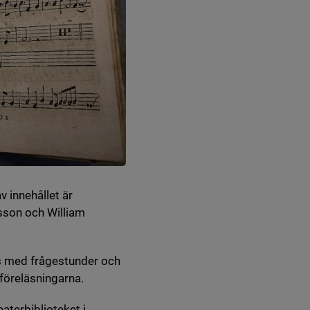
v innehållet är
sson och William
as med frågestunder och
 föreläsningarna.
aterbiblioteket i