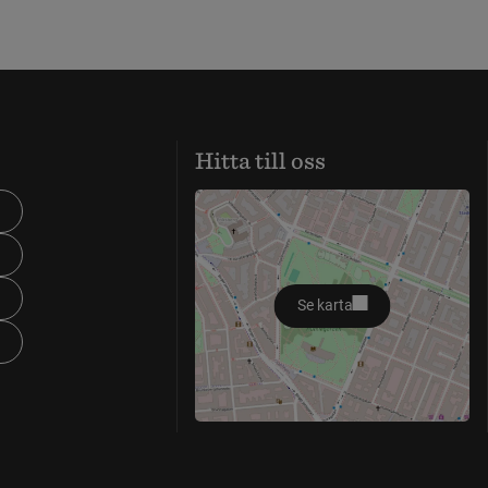
Hitta till oss
Se karta
öppnas i nytt fönster