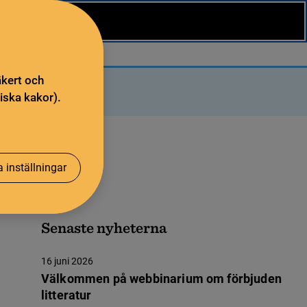
äkert och
iska kakor).
 inställningar
Senaste nyheterna
16 juni 2026
Välkommen på webbinarium om förbjuden
litteratur