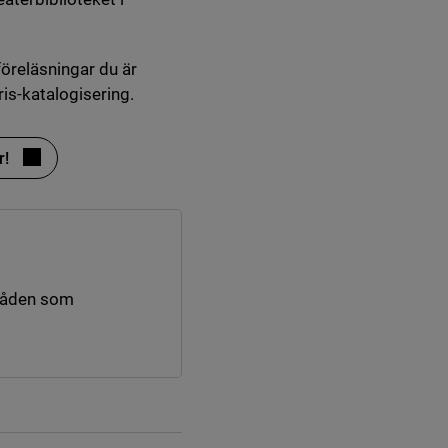
föreläsningar du är
ris-katalogisering.
r!
råden som
nk till annan webbplats.