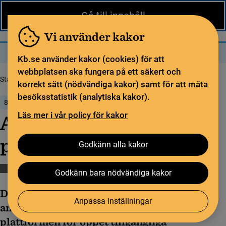
Nytt från KB
In English
Gå till innehåll
Biblioteket
För bibliotekssektorn
Pliktleverans och ISBN
Vi använder kakor
Sök
Sök
Meny
Kb.se använder kakor (cookies) för att
webbplatsen ska fungera på ett säkert och
Startsida
Nytt från KB
Användarträff för plattformen Publicera
korrekt sätt (nödvändiga kakor) samt för att mäta
besöksstatistik (analytiska kakor).
8 april 2025
Läs mer i vår policy för kakor
Användarträff för
plattformen Publicera
Godkänn alla kakor
Publicera
Öppen vetenskap
Godkänn bara nödvändiga kakor
Den 6 maj kl. 10–12 bjuder KB in till årets
Anpassa inställningar
användarträff för Publicera, den nationella
plattformen för öppet tillgängliga