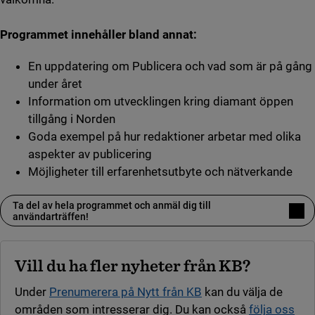
Programmet innehåller bland annat:
En uppdatering om Publicera och vad som är på gång
under året
Information om utvecklingen kring diamant öppen
tillgång i Norden
Goda exempel på hur redaktioner arbetar med olika
aspekter av publicering
Möjligheter till erfarenhetsutbyte och nätverkande
Ta del av hela programmet och anmäl dig till
(länk till annan webbplats)
användarträffen!
Vill du ha fler nyheter från KB?
Under
Prenumerera på Nytt från KB
kan du välja de
områden som intresserar dig. Du kan också
följa oss