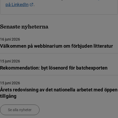
Länk till annan webbplats.
på LinkedIn
.
Senaste nyheterna
16 juni 2026
Välkommen på webbinarium om förbjuden litteratur
15 juni 2026
Rekommendation: byt lösenord för batchexporten
15 juni 2026
Årets redovisning av det nationella arbetet med öppen
tillgång
Se alla nyheter