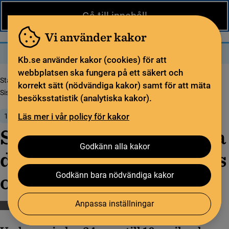
Nytt från KB
In English
Gå till innehåll
Biblioteket
För bibliotekssektorn
Pliktleverans och ISBN
Vi använder kakor
Sök
Sök
Meny
Kb.se använder kakor (cookies) för att
webbplatsen ska fungera på ett säkert och
Startsida
Nytt från KB
korrekt sätt (nödvändiga kakor) samt för att mäta
Sista chan­sen att anmä­la dig till grund­kurs i Libris och kata­lo­gi­se­ring!
besöksstatistik (analytiska kakor).
Läs mer i vår policy för kakor
17 februari 2025
Sista chan­sen att anmä­la
Godkänn alla kakor
dig till grund­kurs i Libris
och kata­lo­gi­se­ring!
Godkänn bara nödvändiga kakor
Anpassa inställningar
Katalogisering
Libris