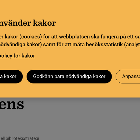
Gå till innehåll
Sök
orn
Pliktleverans och ISBN
Sök
använder kakor
r kakor (cookies) för att webbplatsen ska fungera på ett s
sstatistik
Öppen vetenskap
Biblioteksutveckling
nödvändiga kakor) samt för att mäta besöksstatistik (analyt
policy för kakor
a kakor
Godkänn bara nödvändiga kakor
Anpassa
­kens
ell biblioteksstrategi