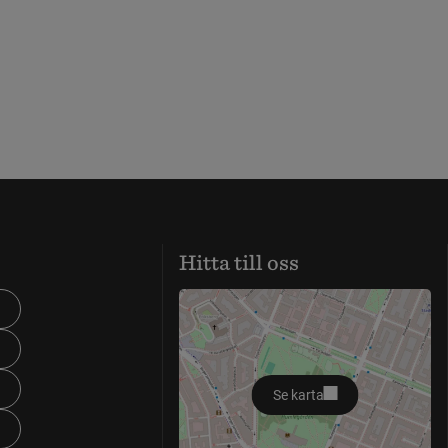
Hitta till oss
Se karta
öppnas i nytt fönster