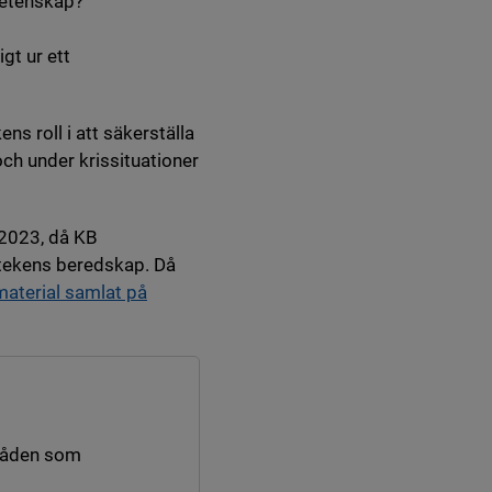
vetenskap?
gt ur ett
ns roll i att säkerställa
ch under krissituationer
 2023, då KB
otekens beredskap. Då
 material samlat på
råden som
nk till annan webbplats.