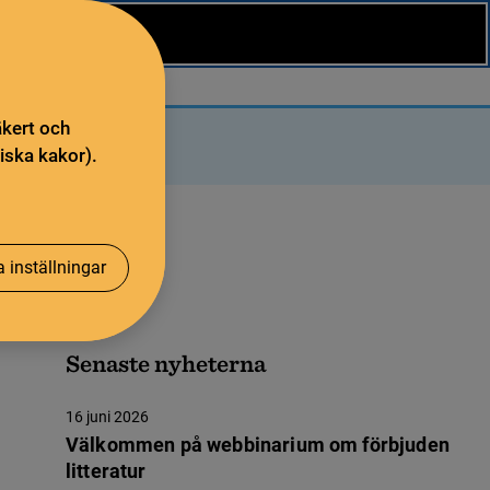
äkert och
iska kakor).
 inställningar
Senaste nyheterna
16 juni 2026
Välkommen på webbinarium om förbjuden
litteratur