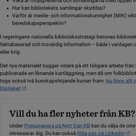
Vilka är möjligheterna och utmaningarna med öppen 
Hur kan bibliotekets samlingar skyddas?
Varför är medie- och informationskunnighet (MIK) vikti
beredskapsperspektiv?
I regeringens nationella biblioteksstrategi betonas biblioteke
faktabaserad och trovärdig information – både i vardagen o
eller krig.
Det nya materialet bygger vidare på ett tidigare arbete från
publicerade en liknande kartläggning, men då om folkbibli
togs också två kunskapshöjande kurser fram.
Nu finns allt
Länk till annan webbplats.
Digiteket
.
Vill du ha fler nyheter från KB?
Under
Prenumerera på Nytt från KB
kan du välja de om
Lä
intresserar dig. Du kan också
följa oss på LinkedIn
.