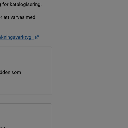
 för katalogisering.
r att varvas med
Länk till annan webbplats.
bokningsverktyg.
råden som
nk till annan webbplats.