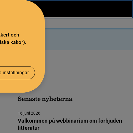
äkert och
iska kakor).
 inställningar
Senaste nyheterna
16 juni 2026
Välkommen på webbinarium om förbjuden
litteratur