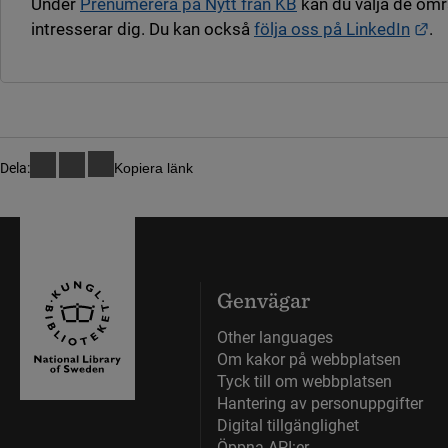
Under
Prenumerera på Nytt från KB
kan du välja de om
Lä
intresserar dig. Du kan också
följa oss på LinkedIn
.
Dela:
Kopiera länk
Genvägar
Other languages
Om kakor på webbplatsen
Tyck till om webbplatsen
Hantering av personuppgifter
Digital tillgänglighet
Öppna API:er