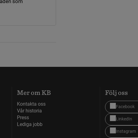
råden som
nk till annan webbplats.
Mer om KB
Följ oss
Kontakta oss
Facebook
Vår historia
Press
LinkedIn
Lediga jobb
Instagram