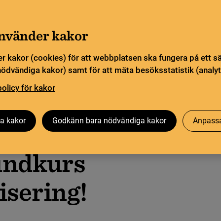
Gå till innehåll
Sök
orn
Pliktleverans och ISBN
Sök
använder kakor
r kakor (cookies) för att webbplatsen ska fungera på ett s
sstatistik
Öppen vetenskap
Biblioteksutveckling
nödvändiga kakor) samt för att mäta besöksstatistik (analyt
policy för kakor
ng!
a kakor
Godkänn bara nödvändiga kakor
Anpassa
nd­kurs
i­se­ring!