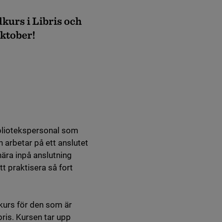
kurs i Libris och
oktober!
bibliotekspersonal som
ch arbetar på ett anslutet
 nära inpå anslutning
t praktisera så fort
 kurs för den som är
bris. Kursen tar upp