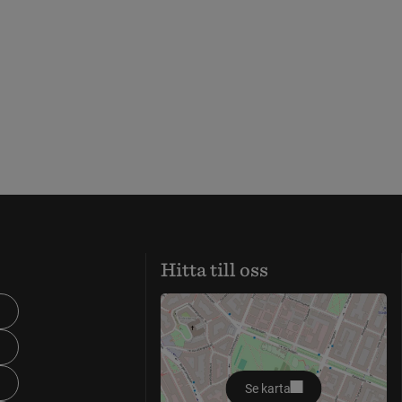
Hitta till oss
Se karta
öppnas i nytt fönster