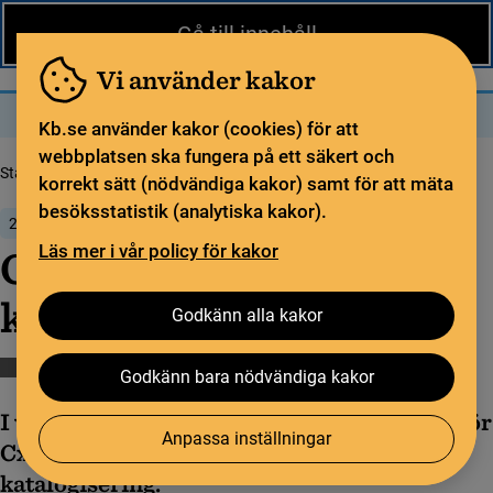
Nytt från KB
In English
Gå till innehåll
Biblioteket
För bibliotekssektorn
Pliktleverans och ISBN
Vi använder kakor
Sök
Sök
Meny
Kb.se använder kakor (cookies) för att
webbplatsen ska fungera på ett säkert och
Startsida
Nytt från KB
CXZ i Libris katalogisering
korrekt sätt (nödvändiga kakor) samt för att mäta
besöksstatistik (analytiska kakor).
20 februari 2024
Läs mer i vår policy för kakor
CXZ i Libris
katalogisering
Godkänn alla kakor
Katalogisering
Libris
Godkänn bara nödvändiga kakor
I version 1.34 introduceras en ny funktion för
Anpassa inställningar
Cxz-meddelanden inbyggt i Libris
katalogisering.