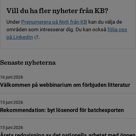
Vill du ha fler nyheter från KB?
Under
Prenumerera på Nytt från KB
kan du välja de
områden som intresserar dig. Du kan också
följa oss
Länk till annan webbplats.
på LinkedIn
.
Senaste nyheterna
16 juni 2026
Välkommen på webbinarium om förbjuden litteratur
15 juni 2026
Rekommendation: byt lösenord för batchexporten
15 juni 2026
Årets redovisning av det nationella arbetet med öppen