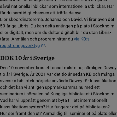
såväl nationella inblickar som internationella utblickar. Här
får du samtidigt chansen att träffa de nya
Libriskoordinatorerna, Johanna och David. Vi firar även det
50-åriga Libris! Du kan delta antingen på plats i Stockholm
eller digitalt, men om du deltar digitalt blir du utan Libris-
tårta. Anmälan och program hittar du
via KB:s
Länk till annan webbplats.
registreringsverktyg
.
DDK 10 år i Sverige
Den 10 november firas ett annat milstolpe, nämligen Dewey
tio år i Sverige. År 2021 var det tio år sedan KB och många
svenska bibliotek började använda Dewey för klassifikation
och det kan vi äntligen uppmärksamma nu med ett
seminarium i hörsalen på Kungliga biblioteket i Stockholm.
Vad har vi uppnått genom att byta till ett internationellt
klassifikationssystem? Hur fungerar det på biblioteken?
Hur ser framtiden ut? Anmäl dig till seminariet på plats eller