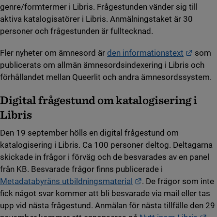
genre/formtermer i Libris. Frågestunden vänder sig till
aktiva katalogisatörer i Libris. Anmälningstaket är 30
personer och frågestunden är fulltecknad.
Länk t
Fler nyheter om ämnesord är
den informationstext
som
publicerats om allmän ämnesordsindexering i Libris och
förhållandet mellan Queerlit och andra ämnesordssystem.
Digital frågestund om katalogisering i
Libris
Den 19 september hölls en digital frågestund om
katalogisering i Libris. Ca 100 personer deltog. Deltagarna
skickade in frågor i förväg och de besvarades av en panel
från KB. Besvarade frågor finns publicerade i
Länk till annan webb
Metadatabyråns utbildningsmaterial
. De frågor som inte
fick något svar kommer att bli besvarade via mail eller tas
upp vid nästa frågestund. Anmälan för nästa tillfälle den 29