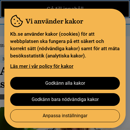
Nytt från KB
In English
Gå till innehåll
Biblioteket
För bibliotekssektorn
Pliktleverans och ISBN
Vi använder kakor
Sök
Sök
Meny
Kb.se använder kakor (cookies) för att
webbplatsen ska fungera på ett säkert och
Startsida
Nytt från KB
Aktu­ellt från Libris: september 2022
korrekt sätt (nödvändiga kakor) samt för att mäta
besöksstatistik (analytiska kakor).
30 september 2022
Läs mer i vår policy för kakor
Aktu­ellt från Libris:
september 2022
Godkänn alla kakor
Libris
Godkänn bara nödvändiga kakor
Anpassa inställningar