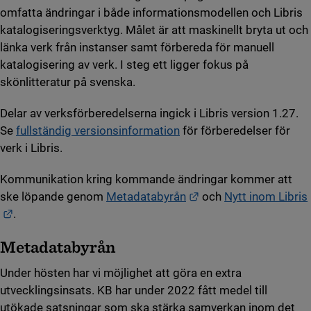
omfatta ändringar i både informationsmodellen och Libris
katalogiseringsverktyg. Målet är att maskinellt bryta ut och
länka verk från instanser samt förbereda för manuell
katalogisering av verk. I steg ett ligger fokus på
skönlitteratur på svenska.
Delar av verksförberedelserna ingick i Libris version 1.27.
Se
fullständig versionsinformation
för förberedelser för
verk i Libris.
Kommunikation kring kommande ändringar kommer att
Länk till annan webbp
ske löpande genom
Metadatabyrån
och
Nytt inom Libris
Länk till annan webbplats.
.
Metadatabyrån
Under hösten har vi möjlighet att göra en extra
utvecklingsinsats. KB har under 2022 fått medel till
utökade satsningar som ska stärka samverkan inom det