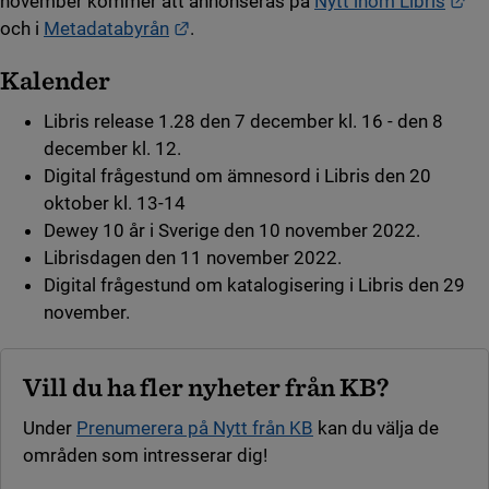
Lä
november kommer att annonseras på
Nytt inom Libris
Länk till annan webbplats.
och i
Metadatabyrån
.
Kalender
Libris release 1.28 den 7 december kl. 16 - den 8
december kl. 12.
Digital frågestund om ämnesord i Libris den 20
oktober kl. 13-14
Dewey 10 år i Sverige den 10 november 2022.
Librisdagen den 11 november 2022.
Digital frågestund om katalogisering i Libris den 29
november.
Vill du ha fler nyheter från KB?
Under
Prenumerera på Nytt från KB
kan du välja de
områden som intresserar dig!