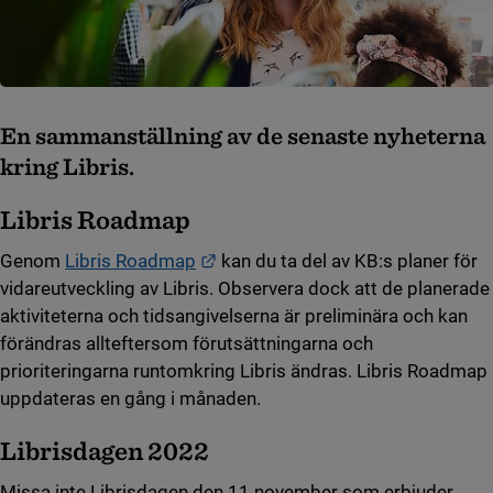
En sammanställning av de senaste nyheterna
kring Libris.
Libris Roadmap
Länk till annan webbplats.
Genom
Libris Roadmap
kan du ta del av KB:s planer för
vidareutveckling av Libris. Observera dock att de planerade
aktiviteterna och tidsangivelserna är preliminära och kan
förändras allteftersom förutsättningarna och
prioriteringarna runtomkring Libris ändras. Libris Roadmap
uppdateras en gång i månaden.
Librisdagen 2022
Missa inte Librisdagen den 11 november som erbjuder