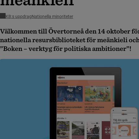
KB:s uppdrag
Nationella minoriteter
Välkommen till Övertorneå den 14 oktober för
nationella resursbiblioteket för meänkieli oc
”Boken – verktyg för politiska ambitioner”!