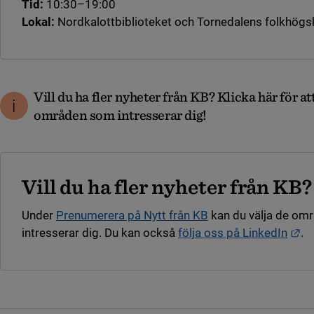
Tid:
10:30–19:00
Lokal:
Nordkalottbiblioteket och Tornedalens folkhögs
Vill du ha fler nyheter från KB? Klicka här för 
områden som intresserar dig!
Vill du ha fler nyheter från KB?
Under
Prenumerera på Nytt från KB
kan du välja de om
Lä
intresserar dig. Du kan också
följa oss på LinkedIn
.