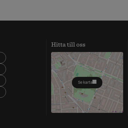
Hitta till oss
Se karta
öppnas i nytt fönster