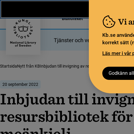
Nytt från KB
In English
Biblioteket
För bibliotekssekt
Vi 
Kb.se använde
Tjänster och verktyg
Bibliotek
korrekt sätt (
Läs mer i vår 
Startsida
Nytt från KB
Inbjudan till invigning av resursbibliotek för meänkie
Godkänn all
20 september 2022
Inbjudan till invig
resursbibliotek för
meänkieli