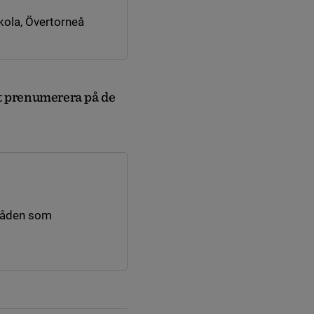
kola, Övertorneå
att prenumerera på de
råden som
nk till annan webbplats.