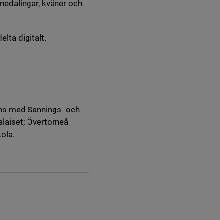
nedalingar, kväner och
lta digitalt.
ans med Sannings- och
laiset; Övertorneå
ola.