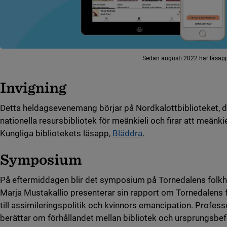
Sedan augusti 2022 har läsapp
Invigning
Detta heldagsevenemang börjar på Nordkalottbiblioteket, dä
nationella resursbibliotek för meänkieli och firar att meänkie
Kungliga bibliotekets läsapp,
Bläddra
.
Symposium
På eftermiddagen blir det symposium på Tornedalens folk
Marja Mustakallio presenterar sin rapport om Tornedalens f
till assimileringspolitik och kvinnors emancipation. Profe
berättar om förhållandet mellan bibliotek och ursprungsbe