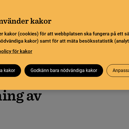
Gå till innehåll
Sök
orn
Pliktleverans och ISBN
Sök
använder kakor
r kakor (cookies) för att webbplatsen ska fungera på ett s
sstatistik
Öppen vetenskap
Biblioteksutveckling
nödvändiga kakor) samt för att mäta besöksstatistik (analyt
policy för kakor
li
a kakor
Godkänn bara nödvändiga kakor
Anpassa
ning av