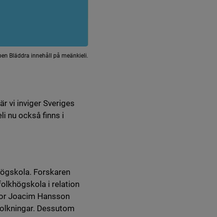
en Bläddra innehåll på meänkieli.
r vi inviger Sveriges
li nu också finns i
högskola. Forskaren
olkhögskola i relation
ssor Joacim Hansson
folkningar. Dessutom