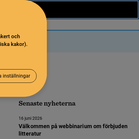
äkert och
iska kakor).
 inställningar
Senaste nyheterna
16 juni 2026
Välkommen på webbinarium om förbjuden
litteratur