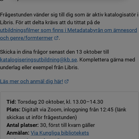
Frågestunden vänder sig till dig som är aktiv katalogisatör i
Libris. För att delta krävs att du tittat på de
utbildningsfilmer som finns i Metadatabyrån om ämnesord
Länk till annan webbplats.
och genre/formtermer
.
Skicka in dina frågor senast den 13 oktober till
katalogiseringsutbildning@kb.se
. Komplettera gärna med
underlag eller exempel från Libris.
Länk till annan webbplats.
Läs mer och anmäl dig här!
Tid:
Torsdag 20 oktober, kl. 13.00–14.30
Plats:
Digitalt via Zoom, inloggning från 12:45 (länk
skickas ut inför frågestunden)
Antal platser:
30, först till kvarn gäller
Anmälan:
Via Kungliga bibliotekets