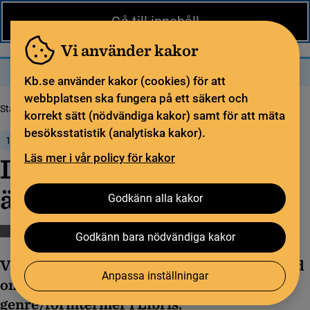
Nytt från KB
In English
Gå till innehåll
Biblioteket
För bibliotekssektorn
Pliktleverans och ISBN
Vi använder kakor
Sök
Sök
Meny
Kb.se använder kakor (cookies) för att
webbplatsen ska fungera på ett säkert och
Startsida
Nytt från KB
Digi­tal frågestund om ämnesord i Libris
korrekt sätt (nödvändiga kakor) samt för att mäta
besöksstatistik (analytiska kakor).
14 september 2022
Läs mer i vår policy för kakor
Digi­tal frågestund om
ämnesord i Libris
Godkänn alla kakor
Libris
Godkänn bara nödvändiga kakor
Välkommen att delta på en digital frågestund
Anpassa inställningar
om indexering med ämnesord och
genre/formtermer i Libris.