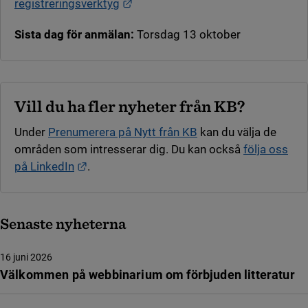
Länk till annan webbplats.
registreringsverktyg
Sista dag för anmälan:
Torsdag 13 oktober
Vill du ha fler nyheter från KB?
Under
Prenumerera på Nytt från KB
kan du välja de
områden som intresserar dig. Du kan också
följa oss
Länk till annan webbplats.
på LinkedIn
.
Senaste nyheterna
16 juni 2026
Välkommen på webbinarium om förbjuden litteratur