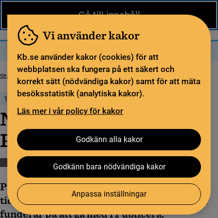
Nytt från KB
In English
Gå till innehåll
Biblioteket
För bibliotekssektorn
Pliktleverans och ISBN
Vi använder kakor
Sök
Sök
Meny
Kb.se använder kakor (cookies) för att
webbplatsen ska fungera på ett säkert och
Startsida
Nytt från KB
Nya supportsidor för Publicera
korrekt sätt (nödvändiga kakor) samt för att mäta
besöksstatistik (analytiska kakor).
18 augusti 2022
Läs mer i vår policy för kakor
Nya supportsidor för
Publicera
Godkänn alla kakor
Öppen vetenskap
Publicera
Godkänn bara nödvändiga kakor
Publiceras supportsidor är en ny resurs för
Anpassa inställningar
tidskriftsredaktioner som arbetar med eller
funderar på att gå med i Publicera.