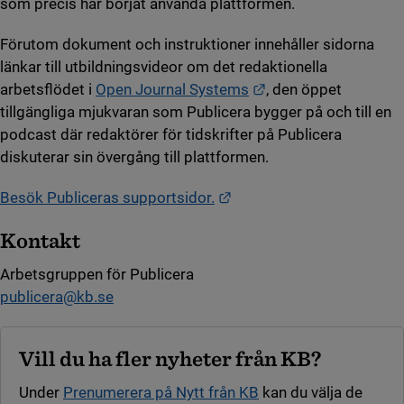
som precis har börjat använda plattformen.
Förutom dokument och instruktioner innehåller sidorna
länkar till utbildningsvideor om det redaktionella
Länk till annan webb
arbetsflödet i
Open Journal Systems
, den öppet
tillgängliga mjukvaran som Publicera bygger på och till en
podcast där redaktörer för tidskrifter på Publicera
diskuterar sin övergång till plattformen.
Länk till annan webbplats
Besök Publiceras supportsidor.
Kontakt
Arbetsgruppen för Publicera
publicera@kb.se
Vill du ha fler nyheter från KB?
Under
Prenumerera på Nytt från KB
kan du välja de