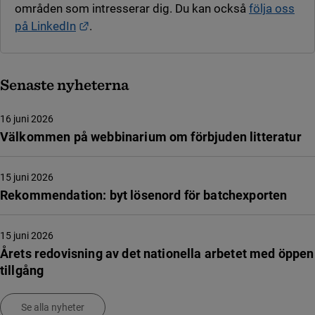
områden som intresserar dig. Du kan också
följa oss
Länk till annan webbplats.
på LinkedIn
.
Senaste nyheterna
16 juni 2026
Välkommen på webbinarium om förbjuden litteratur
15 juni 2026
Rekommendation: byt lösenord för batchexporten
15 juni 2026
Årets redovisning av det nationella arbetet med öppen
tillgång
Se alla nyheter