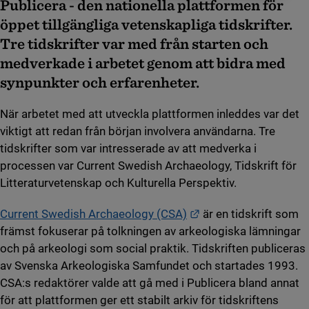
Publicera - den nationella plattformen för
öppet tillgängliga vetenskapliga tidskrifter.
Tre tidskrifter var med från starten och
medverkade i arbetet genom att bidra med
synpunkter och erfarenheter.
När arbetet med att utveckla plattformen inleddes var det
viktigt att redan från början involvera användarna. Tre
tidskrifter som var intresserade av att medverka i
processen var Current Swedish Archaeology, Tidskrift för
Litteraturvetenskap och Kulturella Perspektiv.
Länk till annan webbp
Current Swedish Archaeology (CSA)
är en tidskrift som
främst fokuserar på tolkningen av arkeologiska lämningar
och på arkeologi som social praktik. Tidskriften publiceras
av Svenska Arkeologiska Samfundet och startades 1993.
CSA:s redaktörer valde att gå med i Publicera bland annat
för att plattformen ger ett stabilt arkiv för tidskriftens