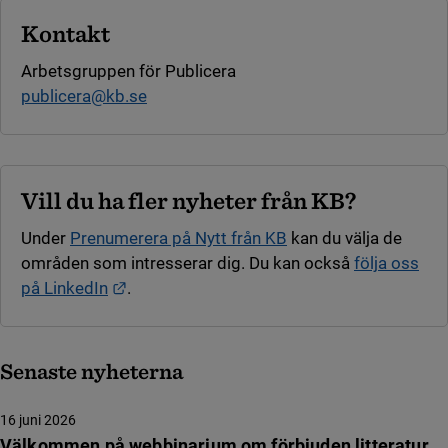
Kontakt
Arbetsgruppen för Publicera
publicera@kb.se
Vill du ha fler nyheter från KB?
Under
Prenumerera på Nytt från KB
kan du välja de
områden som intresserar dig. Du kan också
följa oss
Länk till annan webbplats.
på LinkedIn
.
Senaste nyheterna
16 juni 2026
Välkommen på webbinarium om förbjuden litteratur