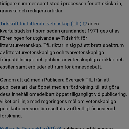
tidigare nummer samt stöd i processen för att skicka in,
granska och redigera artiklar.
Länk till annan web
Tidskrift för Litteraturvetenskap (TfL)
är en
kvartalstidskrift som sedan grundandet 1971 ges ut av
Föreningen för utgivande av Tidskrift för
litteraturvetenskap. TfL riktar in sig på ett brett spektrum
av litteraturvetenskapliga och tvärvetenskapliga
frågeställningar och publicerar vetenskapliga artiklar och
essäer samt erbjuder ett rum för ämnesdebatt.
Genom att gå med i Publicera övergick TfL från att
publicera artiklar öppet med en fördröjning, till att göra
dess innehåll omedelbart öppet tillgängligt vid publicering,
vilket är i linje med regeringens mål om vetenskapliga
publikationer som är resultat av offentligt finansierad
forskning.
Länk till annan webbplats.
Kulturella Perspektiv (KP)
publicerar artiklar inom