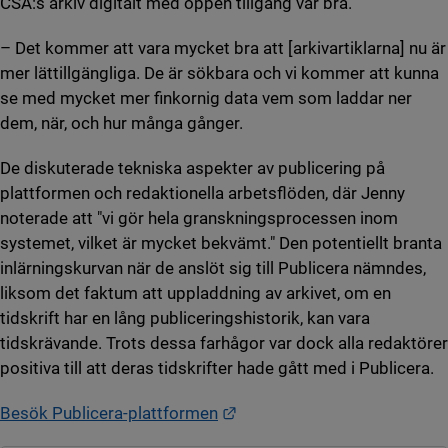
CSA:s arkiv digitalt med öppen tillgång var bra.
– Det kommer att vara mycket bra att [arkivartiklarna] nu är
mer lättillgängliga. De är sökbara och vi kommer att kunna
se med mycket mer finkornig data vem som laddar ner
dem, när, och hur många gånger.
De diskuterade tekniska aspekter av publicering på
plattformen och redaktionella arbetsflöden, där Jenny
noterade att "vi gör hela granskningsprocessen inom
systemet, vilket är mycket bekvämt." Den potentiellt branta
inlärningskurvan när de anslöt sig till Publicera nämndes,
liksom det faktum att uppladdning av arkivet, om en
tidskrift har en lång publiceringshistorik, kan vara
tidskrävande. Trots dessa farhågor var dock alla redaktörer
positiva till att deras tidskrifter hade gått med i Publicera.
Länk till annan webbplats.
Besök Publicera-plattformen