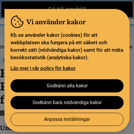
Nytt från KB
In English
Gå till innehåll
Biblioteket
För bibliotekssektorn
Pliktleverans och ISBN
Vi använder kakor
Sök
Sök
Meny
Kb.se använder kakor (cookies) för att
webbplatsen ska fungera på ett säkert och
Startsida
Nytt från KB
Första tidskrifterna på Publicera banar väg för fler
korrekt sätt (nödvändiga kakor) samt för att mäta
besöksstatistik (analytiska kakor).
7 juli 2022
Läs mer i vår policy för kakor
Första tidskrifterna på
Publicera banar väg för
Godkänn alla kakor
fler
Godkänn bara nödvändiga kakor
Öppen vetenskap
Publicera
Anpassa inställningar
Under 2021 arbetade KB med att utveckla