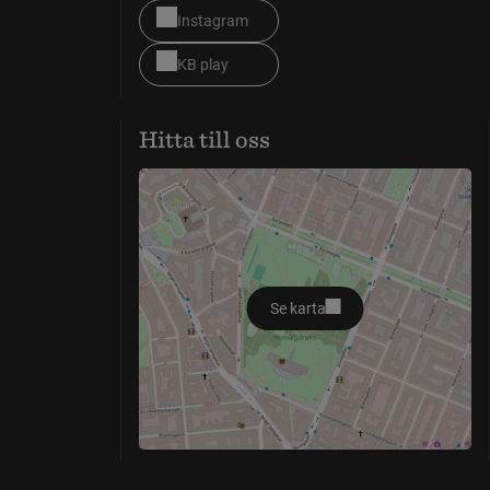
Instagram
KB play
Hitta till oss
Se karta
öppnas i nytt fönster