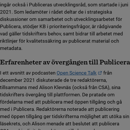
ingår också i Publiceras utvecklingsråd, som startade i juni
2021. Som ledamöter i rådet deltar de i strategiska
diskussioner om samarbetet och utvecklingsarbetet för
Publicera, stödjer KB i prioriteringsfrågor, är rådgivande
vad gäller tidskrifters behov, samt bidrar till arbetet med
riktlinjer för kvalitetssäkring av publicerat material och
metadata.
Erfarenheter av övergången till Publicera
Länk till an
I ett avsnitt av podcasten
Open Science Talk
från
december 2021 diskuterade de tre redaktörerna,
tillsammans med Alison Klevnäs (också från CSA), sina
tidskrifters övergång till plattformen. De pratade om
fördelarna med att publicera med öppen tillgång och gå
med i Publicera. Redaktörerna noterade att publicering
med öppen tillgång ger tidskrifterna möjlighet att utöka sin
läsekrets, och Alison menade att beslutet att publicera