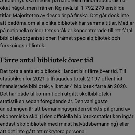
Antalet fysiska medier på nationella minoritetsspråk har
ökat något, men från en låg nivå, till 1 792 279 enskilda
titlar. Majoriteten av dessa är på finska. Det går dock inte
att bedöma om alla olika bibliotek har samma titlar. Medier
på nationella minoritetsspråk är koncentrerade till ett fåtal
biblioteksorganisationer, främst specialbibliotek och
forskningsbibliotek.
Färre antal bibliotek över tid
Det totala antalet bibliotek i landet blir färre över tid. Till
statistiken för 2021 tillfrågades totalt 2 197 offentligt
finansierade bibliotek, vilket är 4 bibliotek färre än 2020.
Det har både tillkommit och utgått skolbibliotek i
statistiken sedan föregående år. Den vanligaste
anledningen är att bemanningsgraden sänkts på grund av
ekonomiska skäl (i den officiella biblioteksstatistiken ingår
endast skolbibliotek med minst halvtidsbemanning) eller
att det inte gått att rekrytera personal.