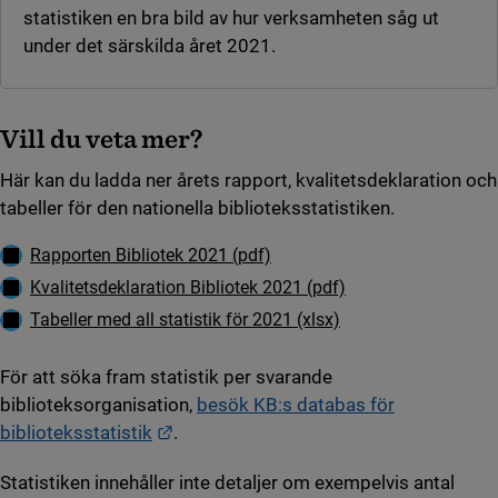
statistiken en bra bild av hur verksamheten såg ut
under det särskilda året 2021.
Vill du veta mer?
Här kan du ladda ner årets rapport, kvalitetsdeklaration och
tabeller för den nationella biblioteksstatistiken.
Ladda ner
Rapporten Bibliotek 2021 (pdf)
Ladda ner
Kvalitetsdeklaration Bibliotek 2021 (pdf)
Ladda ner
Tabeller med all statistik för 2021 (xlsx)
För att söka fram statistik per svarande
biblioteksorganisation,
besök KB:s databas för
Länk till annan webbplats.
biblioteksstatistik
.
Statistiken innehåller inte detaljer om exempelvis antal