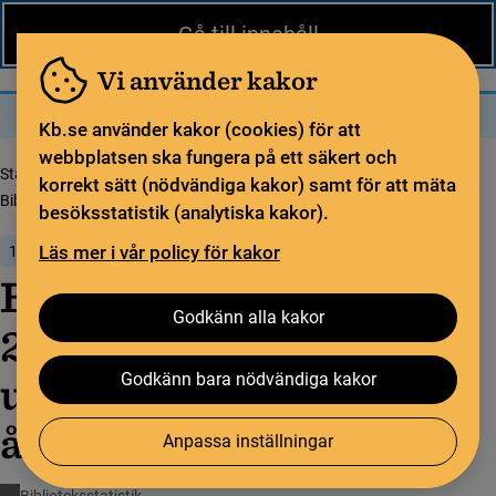
Nytt från KB
In English
Gå till innehåll
Biblioteket
För bibliotekssektorn
Pliktleverans och ISBN
Vi använder kakor
Sök
Sök
Meny
Kb.se använder kakor (cookies) för att
webbplatsen ska fungera på ett säkert och
Startsida
Nytt från KB
korrekt sätt (nödvändiga kakor) samt för att mäta
Bibli­o­teks­sta­tisti­ken 2021: Fler aktiviteter under pandemins andra år
besöksstatistik (analytiska kakor).
Läs mer i vår policy för kakor
18 maj 2022
Bibli­o­teks­sta­tisti­ken
Godkänn alla kakor
2021: Fler aktiviteter
under pandemins andra
Godkänn bara nödvändiga kakor
år
Anpassa inställningar