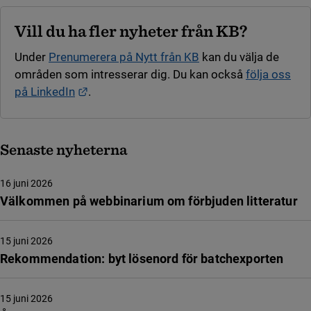
Vill du ha fler nyheter från KB?
Under
Prenumerera på Nytt från KB
kan du välja de
områden som intresserar dig. Du kan också
följa oss
Länk till annan webbplats.
på LinkedIn
.
Senaste nyheterna
16 juni 2026
Välkommen på webbinarium om förbjuden litteratur
15 juni 2026
Rekommendation: byt lösenord för batchexporten
15 juni 2026