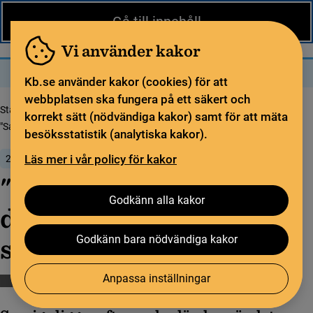
Nytt från KB
In English
Gå till innehåll
Biblioteket
För bibliotekssektorn
Pliktleverans och ISBN
Vi använder kakor
Sök
Sök
Meny
Kb.se använder kakor (cookies) för att
webbplatsen ska fungera på ett säkert och
Startsida
Nytt från KB
korrekt sätt (nödvändiga kakor) samt för att mäta
"Satsa på storskalig digitalisering av det svenska trycket"
besöksstatistik (analytiska kakor).
Läs mer i vår policy för kakor
28 mars 2022
"Satsa på storskalig
Godkänn alla kakor
digitalisering av det
svenska trycket"
Godkänn bara nödvändiga kakor
Anpassa inställningar
Bibliotekssamverkan
Digitalisering
Forskning