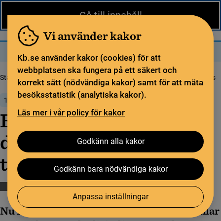
Nytt från KB
In English
Gå till innehåll
Biblioteket
För bibliotekssektorn
Pliktleverans och ISBN
Vi använder kakor
Sök
Sök
Meny
Kb.se använder kakor (cookies) för att
webbplatsen ska fungera på ett säkert och
Startsida
Nytt från KB
Enklare att hitta digitaliserat svenskt tryck i Libris
korrekt sätt (nödvändiga kakor) samt för att mäta
besöksstatistik (analytiska kakor).
1 november 2021
Läs mer i vår policy för kakor
Enklare att hitta
digitaliserat svenskt
Godkänn alla kakor
tryck i Libris
Godkänn bara nödvändiga kakor
Bibliotekssamverkan
Digitalisering
Libris
Anpassa inställningar
Nu finns en ny deldatabas i Libris som samlar