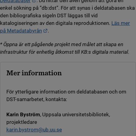
Länk till annan webbplats.
Deldatabaser
. Du hittar den även genom att göra en
enkel sökning på ”db:dst”. För att synas i deldatabasen ska
den bibliografiska sigeln DST läggas till vid
katalogiseringen av den digitala reproduktionen.
Läs mer
Länk till annan webbplats.
på Metadatabyrån
.
* Öppna är ett pågående projekt med målet att skapa en
infrastruktur för enhetlig åtkomst till KB:s digitala material.
Mer information
För ytterligare information om deldatabasen och om
DST-samarbetet, kontakta:
Karin Byström
, Uppsala universitetsbibliotek,
projektledare
karin.bystrom@ub.uu.se