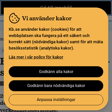
Nytt från KB
In English
Gå till innehåll
Biblioteket
För bibliotekssektorn
Pliktleverans och ISBN
Vi använder kakor
Sök
Sök
Meny
Kb.se använder kakor (cookies) för att
webbplatsen ska fungera på ett säkert och
Startsida
Nytt från KB
Bibsam­­kon­sor­ti­ets verk­sam­het­s­be­rät­tel­se 2020
korrekt sätt (nödvändiga kakor) samt för att mäta
besöksstatistik (analytiska kakor).
12 april 2021
Läs mer i vår policy för kakor
Bibsam­­kon­sor­ti­ets verk­
sam­het­s­be­rät­tel­se 2020
Godkänn alla kakor
Bibsamkonsortiet
Öppen vetenskap
Godkänn bara nödvändiga kakor
2020 var ett händelserikt år – nu kan du ta
Anpassa inställningar
del av Bibsamkonsortiets
verksamhetsberättelse!