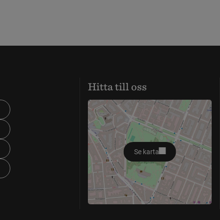
Hitta till oss
Se karta
öppnas i nytt fönster