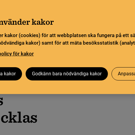
Gå till innehåll
Sök
orn
Pliktleverans och ISBN
Sök
använder kakor
r kakor (cookies) för att webbplatsen ska fungera på ett s
sstatistik
Öppen vetenskap
Biblioteksutveckling
nödvändiga kakor) samt för att mäta besöksstatistik (analyt
policy för kakor
a kakor
Godkänn bara nödvändiga kakor
Anpassa
s
cklas