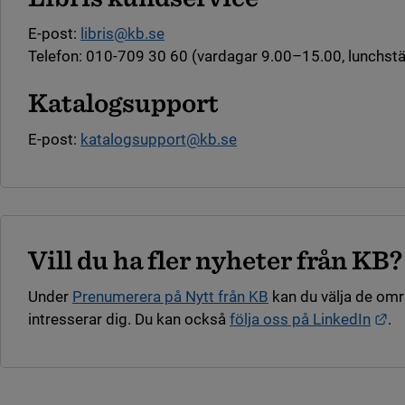
E-post:
libris@kb.se
Telefon: 010-709 30 60 (vardagar 9.00–15.00, lunchst
Katalogsupport
E-post:
katalogsupport@kb.se
Vill du ha fler nyheter från KB?
Under
Prenumerera på Nytt från KB
kan du välja de om
Lä
intresserar dig. Du kan också
följa oss på LinkedIn
.