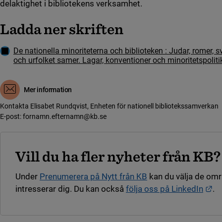
delaktighet i bibliotekens verksamhet.
Ladda ner skriften
Ladda ner
De nationella minoriteterna och biblioteken : Judar, romer, s
och urfolket samer. Lagar, konventioner och minoritetspoliti
Mer information
Kontakta Elisabet Rundqvist, Enheten för nationell bibliotekssamverkan
E-post: fornamn.efternamn@kb.se
Vill du ha fler nyheter från KB?
Under
Prenumerera på Nytt från KB
kan du välja de om
Lä
intresserar dig. Du kan också
följa oss på LinkedIn
.