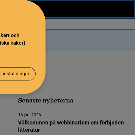
äkert och
iska kakor).
 inställningar
Senaste nyheterna
16 juni 2026
Välkommen på webbinarium om förbjuden
litteratur