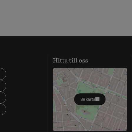
Hitta till oss
Se karta
öppnas i nytt fönster