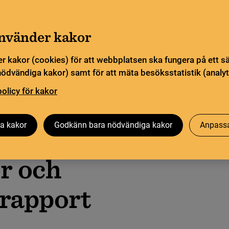
Gå till innehåll
Sök
orn
Pliktleverans och ISBN
Sök
använder kakor
r kakor (cookies) för att webbplatsen ska fungera på ett s
sstatistik
Öppen vetenskap
Biblioteksutveckling
nödvändiga kakor) samt för att mäta besöksstatistik (analyt
policy för kakor
a kakor
Godkänn bara nödvändiga kakor
Anpassa
r och
 rapport