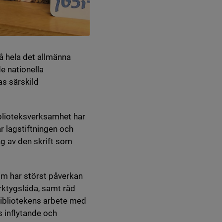
då hela det allmänna
e nationella
as särskild
iblioteksverksamhet har
 lagstiftningen och
ng av den skrift som
som har störst påverkan
rktygslåda, samt råd
bibliotekens arbete med
s inflytande och