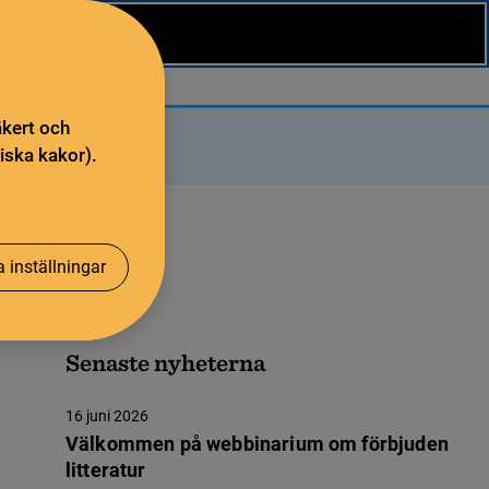
äkert och
iska kakor).
 inställningar
Senaste nyheterna
16 juni 2026
Välkommen på webbinarium om förbjuden
litteratur