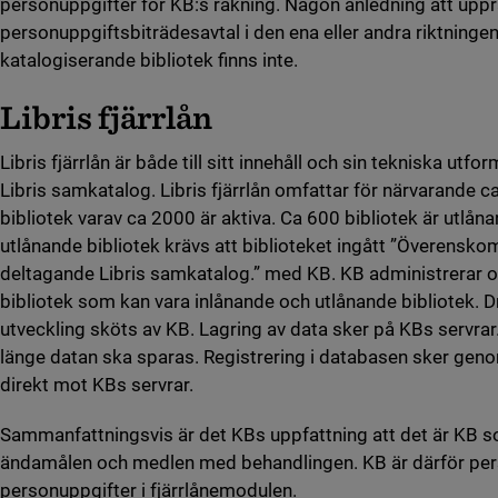
personuppgifter för KB:s räkning. Någon anledning att uppr
personuppgiftsbiträdesavtal i den ena eller andra riktninge
katalogiserande bibliotek finns inte.
Libris fjärrlån
Libris fjärrlån är både till sitt innehåll och sin tekniska utfo
Libris samkatalog. Libris fjärrlån omfattar för närvarande 
bibliotek varav ca 2000 är aktiva. Ca 600 bibliotek är utlån
utlånande bibliotek krävs att biblioteket ingått ”Överens
deltagande Libris samkatalog.” med KB. KB administrerar oc
bibliotek som kan vara inlånande och utlånande bibliotek. Dr
utveckling sköts av KB. Lagring av data sker på KBs servr
länge datan ska sparas. Registrering i databasen sker gen
direkt mot KBs servrar.
Sammanfattningsvis är det KBs uppfattning att det är KB
ändamålen och medlen med behandlingen. KB är därför per
personuppgifter i fjärrlånemodulen.