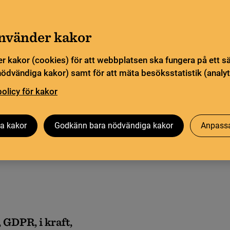
Gå till innehåll
Sök
orn
Pliktleverans och ISBN
Sök
använder kakor
r kakor (cookies) för att webbplatsen ska fungera på ett s
sstatistik
Öppen vetenskap
Biblioteksutveckling
nödvändiga kakor) samt för att mäta besöksstatistik (analyt
policy för kakor
a kakor
Godkänn bara nödvändiga kakor
Anpassa
 GDPR, i kraft,