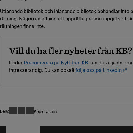
Utlånande bibliotek och inlånande bibliotek behandlar inte
räkning. Någon anledning att upprätta personuppgiftsbiträde
riktningen finns inte.
Vill du ha fler nyheter från KB?
Under
Prenumerera på Nytt från KB
kan du välja de om
Lä
intresserar dig. Du kan också
följa oss på LinkedIn
.
Dela:
Kopiera länk