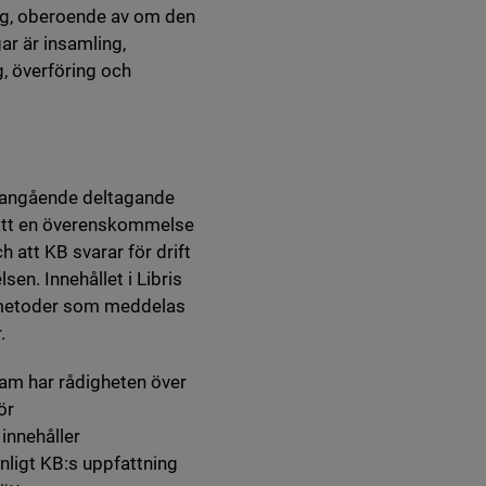
ng, oberoende av om den
ar är insamling,
g, överföring och
 angående deltagande
ngått en överenskommelse
 att KB svarar för drift
en. Innehållet i Libris
ch metoder som meddelas
.
am har rådigheten över
ör
innehåller
nligt KB:s uppfattning