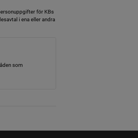
 personuppgifter för KBs
savtal i ena eller andra
råden som
nk till annan webbplats.