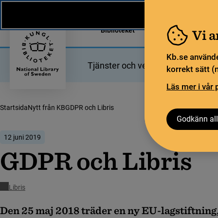
Nytt från KB
In English
Biblioteket
För bibliotekssekt
Vi 
Kb.se använde
Tjänster och verktyg
Bibliotek
korrekt sätt (
Läs mer i vår 
Startsida
Nytt från KB
GDPR och Libris
Godkänn all
12 juni 2019
GDPR och Libris
Libris
Den 25 maj 2018 träder en ny EU-lagstiftning,