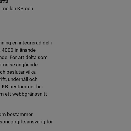
ätta
n mellan KB och
rmning en integrerad del i
ca 4000 inlånande
ande. För att delta som
kommelse angående
h beslutar vilka
ift, underhåll och
ar. KB bestämmer hur
om ett webbgränssnitt
 som bestämmer
sonuppgiftsansvarig för