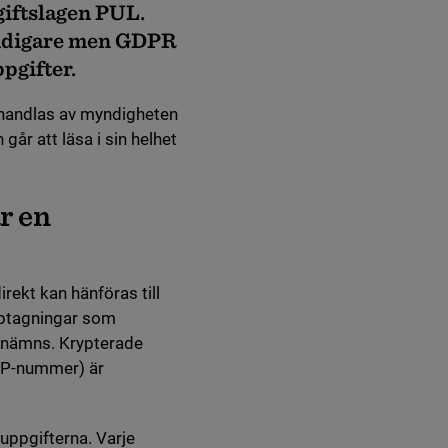
giftslagen PUL.
tidigare men GDPR
pgifter.
ehandlas av myndigheten
år att läsa i sin helhet
r en
irekt kan hänföras till
upptagningar som
 nämns. Krypterade
t IP-nummer) är
uppgifterna. Varje