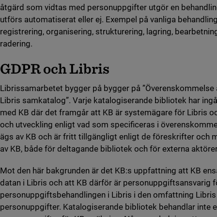
åtgärd som vidtas med personuppgifter utgör en behandli
utförs automatiserat eller ej. Exempel på vanliga behandling
registrering, organisering, strukturering, lagring, bearbetnin
radering.
GDPR och Libris
Librissamarbetet bygger på bygger på ”Överenskommelse
Libris samkatalog”. Varje katalogiserande bibliotek har i
med KB där det framgår att KB är systemägare för Libris och
och utveckling enligt vad som specificeras i överenskommels
ägs av KB och är fritt tillgängligt enligt de föreskrifter o
av KB, både för deltagande bibliotek och för externa aktörer
Mot den här bakgrunden är det KB:s uppfattning att KB ens
datan i Libris och att KB därför är personuppgiftsansvarig f
personuppgiftsbehandlingen i Libris i den omfattning Libris 
personuppgifter. Katalogiserande bibliotek behandlar inte e