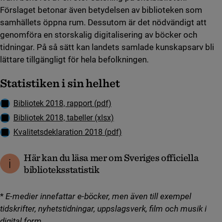
Förslaget betonar även betydelsen av biblioteken som
samhällets öppna rum. Dessutom är det nödvändigt att
genomföra en storskalig digitalisering av böcker och
tidningar. På så sätt kan landets samlade kunskapsarv bli
lättare tillgängligt för hela befolkningen.
Statistiken i sin helhet
Ladda ner
Bibliotek 2018, rapport (pdf)
Ladda ner
Bibliotek 2018, tabeller (xlsx)
Ladda ner
Kvalitetsdeklaration 2018 (pdf)
Här kan du läsa mer om Sveriges officiella
biblioteksstatistik
*
E-medier innefattar e-böcker, men även till exempel
tidskrifter, nyhetstidningar, uppslagsverk, film och musik i
digital form.