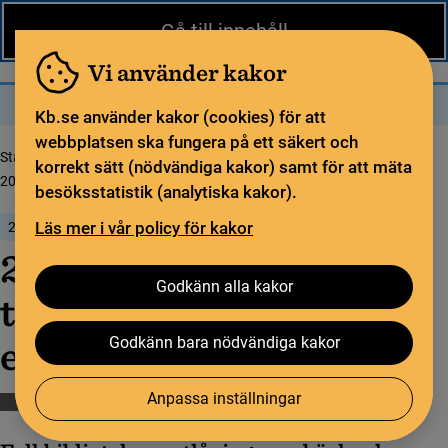
Nytt från KB
In English
Gå till innehåll
Biblioteket
För bibliotekssektorn
Pliktleverans och ISBN
Vi använder kakor
Sök
Sök
Meny
Kb.se använder kakor (cookies) för att
webbplatsen ska fungera på ett säkert och
Startsida
Nytt från KB
korrekt sätt (nödvändiga kakor) samt för att mäta
2018 års bibli­o­teks­sta­tistik – kraftig ökning av e-bokslånen
besöksstatistik (analytiska kakor).
Läs mer i vår policy för kakor
22 maj 2019
2018 års bibli­o­teks­sta­
Godkänn alla kakor
tistik – kraftig ökning av
e-bokslånen
Godkänn bara nödvändiga kakor
Anpassa inställningar
Biblioteksstatistik