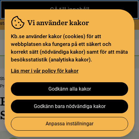
Stäng
Gå till innehåll
Under sommaren har KB begränsad service och särskilda
öppettider. Vissa veckor är en del funktioner och samlingar
Vi använder kakor
om Begränsad service i sommar
stängda.
Läs mer
Öppet idag: 9–17
In English
Kb.se använder kakor (cookies) för att
webbplatsen ska fungera på ett säkert och
Biblioteket
För bibliotekssektorn
Pliktleverans och ISBN
korrekt sätt (nödvändiga kakor) samt för att mäta
besöksstatistik (analytiska kakor).
Sök
Sök
Söktjänster
Meny
Läs mer i vår policy för kakor
Startsida
Upptäck samlingarna
Samlingsbloggen
Prenumerera på Samlingsbloggen
Godkänn alla kakor
Prenumerera på
Godkänn bara nödvändiga kakor
Samlingsbloggen
Anpassa inställningar