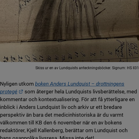
Skiss ur en av Lundquists anteckningsböcker. Signum: HS Il31
Nyligen utkom
boken Anders Lundquist – drottningens
Länk till annan webbplats.
protegé
som återger hela Lundquists livsberättelse, med
kommentar och kontextualisering. För att få ytterligare en
inblick i Anders Lundquist liv och arkiv ur ett bredare
perspektiv än bara det medicinhistoriska är du varmt
välkommen till KB den 6 november när en av bokens
redaktörer, Kjell Kallenberg, berättar om Lundquist och
hans osannolika livsresa. Missa inte det!