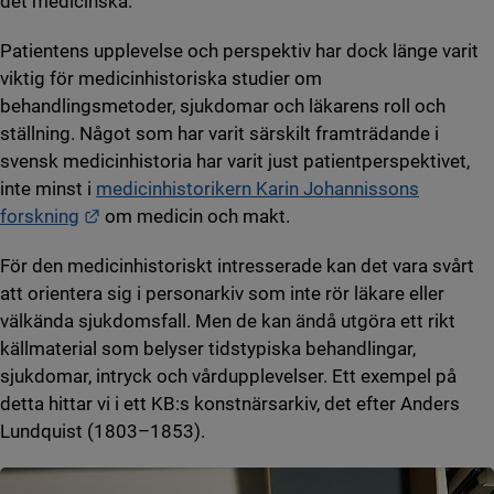
det medicinska.
Patientens upplevelse och perspektiv har dock länge varit
viktig för medicinhistoriska studier om
behandlingsmetoder, sjukdomar och läkarens roll och
ställning. Något som har varit särskilt framträdande i
svensk medicinhistoria har varit just patientperspektivet,
inte minst i
medicinhistorikern Karin Johannissons
Länk till annan webbplats.
forskning
om medicin och makt.
För den medicinhistoriskt intresserade kan det vara svårt
att orientera sig i personarkiv som inte rör läkare eller
välkända sjukdomsfall. Men de kan ändå utgöra ett rikt
källmaterial som belyser tidstypiska behandlingar,
sjukdomar, intryck och vårdupplevelser. Ett exempel på
detta hittar vi i ett KB:s konstnärsarkiv, det efter Anders
Lundquist (1803–1853).