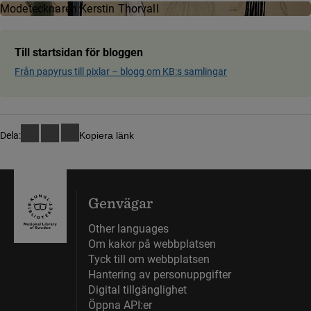
Mode­teck­na­ren Kerstin Thor­vall
Till startsidan för bloggen
Från papyrus till pixlar ­– blog­g om KB:s samling­ar
Dela:
Kopiera länk
Genvägar
Other languages
Om kakor på webbplatsen
Tyck till om webbplatsen
Hantering av personuppgifter
Digital tillgänglighet
Öppna API:er