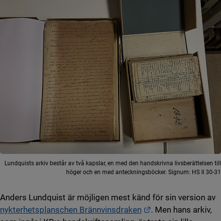
Lundquists arkiv består av två kapslar, en med den handskrivna livsberättelsen till
höger och en med anteckningsböcker. Signum: HS Il 30-31
Anders Lundquist är möjligen mest känd för sin version av
Länk till annan web
nykterhetsplanschen Brännvinsdraken
. Men hans arkiv,