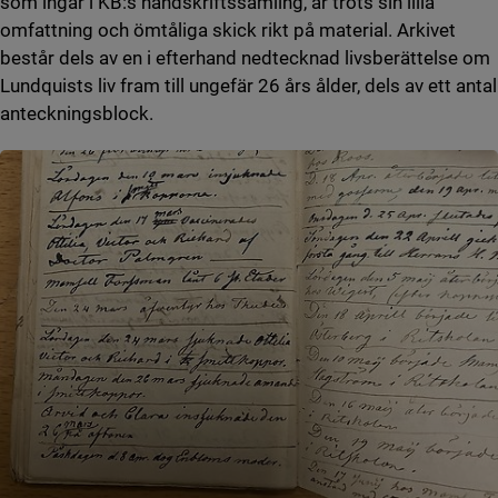
som ingår i KB:s handskriftssamling, är trots sin lilla
omfattning och ömtåliga skick rikt på material. Arkivet
består dels av en i efterhand nedtecknad livsberättelse om
Lundquists liv fram till ungefär 26 års ålder, dels av ett antal
anteckningsblock.