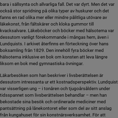
bara i sällsynta och allvarliga fall. Det var dyrt. Men det var
också stor spridning på olika typer av huskurer och det
fanns en rad olika mer eller mindre pålitliga utövare av
läkekonst, från fältskärer och kloka gummor till
kvacksalvare. Läkeböcker och böcker med hälsotema var
dessutom vanligt förekommande i mångas hem, även i
Lundquists. I arkivet återfinns en förteckning över hans
boksamling från 1829. Den innehöll fyra böcker med
hälsotema inklusive en bok om konsten att leva längre
liksom en bok med gymnastiska övningar.
Läkarbesöken som han beskriver i livsberättelsen är
dessutom intressanta ur ett kostnadsperspektiv. Lundquist
var visserligen ung – i tonåren och tjugoårsåldern under
tidsspannet som livsberättelsen behandlar – men han
bekostade sina besök och ordinerade mediciner med
pantsättning på lånekontoret eller som del av sitt anslag
från kungahuset för sin konstnärsverksamhet. För att