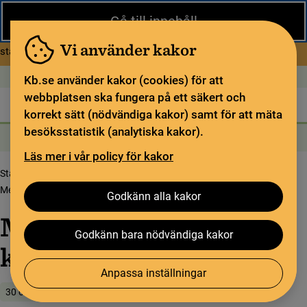
Stäng
Gå till innehåll
Under sommaren har KB begränsad service och särskilda
öppettider. Vissa veckor är en del funktioner och samlingar
Vi använder kakor
om Begränsad service i sommar
stängda.
Läs mer
Öppet idag: 9–17
In English
Kb.se använder kakor (cookies) för att
webbplatsen ska fungera på ett säkert och
Biblioteket
För bibliotekssektorn
Pliktleverans och ISBN
korrekt sätt (nödvändiga kakor) samt för att mäta
besöksstatistik (analytiska kakor).
Sök
Sök
Söktjänster
Meny
Läs mer i vår policy för kakor
Startsida
Upptäck samlingarna
Samlingsbloggen
Medi­cin­hi­sto­ria i ett konst­när­sar­kiv
Godkänn alla kakor
Medi­cin­hi­sto­ria i ett
Godkänn bara nödvändiga kakor
konst­när­sar­kiv
Anpassa inställningar
30 oktober 2024