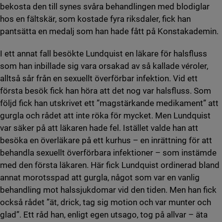
bekosta den till synes svåra behandlingen med blodiglar
hos en fältskär, som kostade fyra riksdaler, fick han
pantsätta en medalj som han hade fått på Konstakademin.
I ett annat fall besökte Lundquist en läkare för halsfluss
som han inbillade sig vara orsakad av så kallade véroler,
alltså sår från en sexuellt överförbar infektion. Vid ett
första besök fick han höra att det nog var halsfluss. Som
följd fick han utskrivet ett ”magstärkande medikament” att
gurgla och rådet att inte röka för mycket. Men Lundquist
var säker på att läkaren hade fel. Istället valde han att
besöka en överläkare på ett kurhus – en inrättning för att
behandla sexuellt överförbara infektioner – som instämde
med den första läkaren. Här fick Lundquist ordinerad bland
annat morotsspad att gurgla, något som var en vanlig
behandling mot halssjukdomar vid den tiden. Men han fick
också rådet ”ät, drick, tag sig motion och var munter och
glad”. Ett råd han, enligt egen utsago, tog på allvar – äta