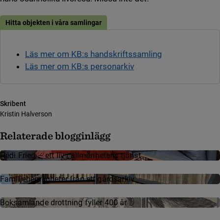
Hitta objekten i våra samlingar
Läs mer om KB:s handskriftssamling
Läs mer om KB:s personarkiv
Skribent
Kristin Halverson
Relaterade blogginlägg
Hédi Fried – ett liv i allmänhetens tjänst
Familjehemligheter från ett gårdsarkiv
Boksamlande drottning fyller 400 år