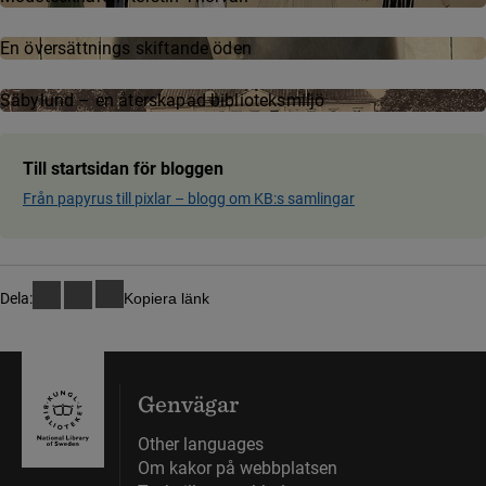
En översättnings skiftande öden
Säbylund – en återskapad biblioteksmiljö
Till startsidan för bloggen
Från papyrus till pixlar ­– blog­g om KB:s samling­ar
Dela:
Kopiera länk
Genvägar
Other languages
Om kakor på webbplatsen