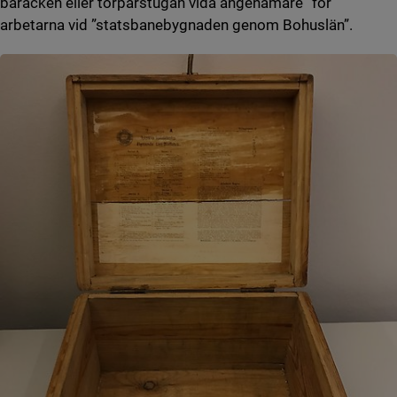
baracken eller torparstugan vida angenämare” för
arbetarna vid ”statsbanebygnaden genom Bohuslän”.