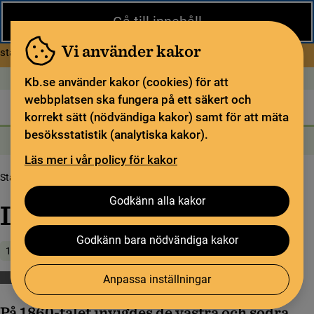
Stäng
Gå till innehåll
Under sommaren har KB begränsad service och särskilda
öppettider. Vissa veckor är en del funktioner och samlingar
Vi använder kakor
om Begränsad service i sommar
stängda.
Läs mer
Öppet idag: 9–17
In English
Kb.se använder kakor (cookies) för att
webbplatsen ska fungera på ett säkert och
Biblioteket
För bibliotekssektorn
Pliktleverans och ISBN
korrekt sätt (nödvändiga kakor) samt för att mäta
besöksstatistik (analytiska kakor).
Sök
Sök
Söktjänster
Meny
Läs mer i vår policy för kakor
Startsida
Upptäck samlingarna
Samlingsbloggen
Läsning som på räls
Godkänn alla kakor
Läsning som på räls
Godkänn bara nödvändiga kakor
18 december 2023
Anpassa inställningar
Böcker
På 1860-talet invigdes de västra och södra