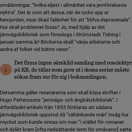
smålänningar, ”hvilka eljest i allmänhet vara jemförelsevis
nyktra”. Det är som att dessa, när de rycks upp ur
hemjorden, visar ökad fallenhet för att ”blifva depraverade”.
Hur skall problemet lösas? Jo, med hjälp av det
järnvägsbibliotek som föreslogs i
Strömstads Tidning
i
januari samma år! Böckerna skall ”vänja arbetarne och
andra af folket vid bättre vanor”.
Det finns ingen särskild samling med reselektyr
på KB, de titlar som gavs ut i dessa serier måste
sökas fram var för sig i boksamlingen.
Detsamma gäller resenärerna som skall köpa skrifter i
Hugo Petterssons ”jernvägs- och ångbåtsbibliotek”. I
Aftonbladet
-artikeln från 1853 förklaras att sådana
järnvägsbibliotek uppstod då ”vältänkande män” insåg hur
mycket som kunde vinnas om man ”i stället för romaner
och dylikt kram [ofta nedsättande term för småvaror] satte