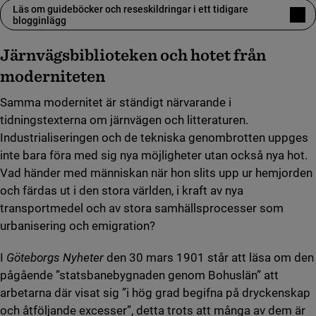
Läs om guideböcker och reseskildringar i ett tidigare
blogginlägg
Järnvägsbiblioteken och hotet från
moderniteten
Samma modernitet är ständigt närvarande i
tidningstexterna om järnvägen och litteraturen.
Industrialiseringen och de tekniska genombrotten uppges
inte bara föra med sig nya möjligheter utan också nya hot.
Vad händer med människan när hon slits upp ur hemjorden
och färdas ut i den stora världen, i kraft av nya
transportmedel och av stora samhällsprocesser som
urbanisering och emigration?
I
Göteborgs Nyheter
den 30 mars 1901 står att läsa om den
pågående ”statsbanebygnaden genom Bohuslän” att
arbetarna där visat sig ”i hög grad begifna på dryckenskap
och åtföljande excesser”, detta trots att många av dem är