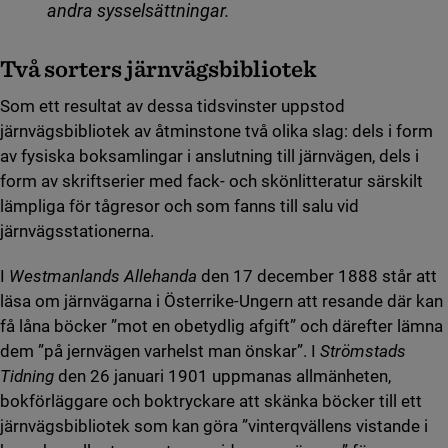
andra sysselsättningar.
Två sorters järnvägsbibliotek
Som ett resultat av dessa tidsvinster uppstod
järnvägsbibliotek av åtminstone två olika slag: dels i form
av fysiska boksamlingar i anslutning till järnvägen, dels i
form av skriftserier med fack- och skönlitteratur särskilt
lämpliga för tågresor och som fanns till salu vid
järnvägsstationerna.
I
Westmanlands Allehanda
den 17 december 1888 står att
läsa om järnvägarna i Österrike-Ungern att resande där kan
få låna böcker ”mot en obetydlig afgift” och därefter lämna
dem ”på jernvägen varhelst man önskar”. I
Strömstads
Tidning
den 26 januari 1901 uppmanas allmänheten,
bokförläggare och boktryckare att skänka böcker till ett
järnvägsbibliotek som kan göra ”vinterqvällens vistande i