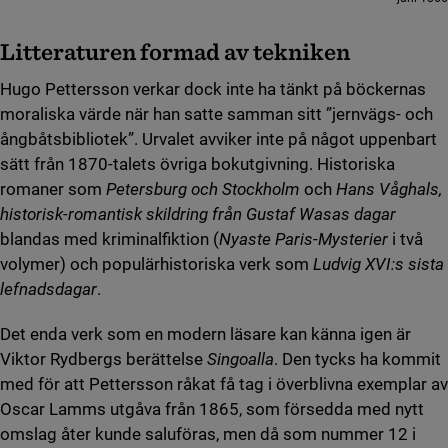
Litteraturen formad av tekniken
Hugo Pettersson verkar dock inte ha tänkt på böckernas
moraliska värde när han satte samman sitt ”jernvägs- och
ångbåtsbibliotek”. Urvalet avviker inte på något uppenbart
sätt från 1870-talets övriga bokutgivning. Historiska
romaner som
Petersburg och Stockholm
och
Hans Våghals,
historisk-romantisk skildring från Gustaf Wasas dagar
blandas med kriminalfiktion (
Nyaste Paris-Mysterier
i två
volymer) och populärhistoriska verk som
Ludvig XVI:s sista
lefnadsdagar
.
Det enda verk som en modern läsare kan känna igen är
Viktor Rydbergs berättelse
Singoalla
. Den tycks ha kommit
med för att Pettersson råkat få tag i överblivna exemplar av
Oscar Lamms utgåva från 1865, som försedda med nytt
omslag åter kunde saluföras, men då som nummer 12 i