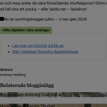
ut och resa under de nära förestående storhelgerna? Glöm i
så fall inte att packa – eller ladda ner – läslektyr!
Nu tar samlingsbloggen jullov – vi ses igen 2024!
Hitta objekten i våra samlingar
Läs mer om böcker på kb.se
Sök i tjänsten Svenska dagstidningar
Skribent
Andreas Hedberg
Relaterade blogginlägg
Boksamlande drottning fyller 400 år
Mode­teck­na­ren Kerstin Thor­vall