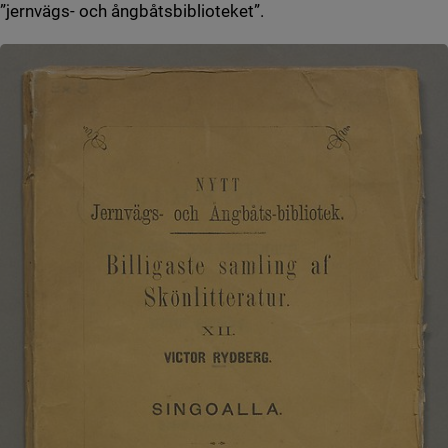
”jernvägs- och ångbåtsbiblioteket”.