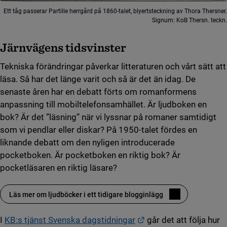
Ett tåg passerar Partille herrgård på 1860-talet, blyertsteckning av Thora Thersner.
Signum: KoB Thersn. teckn.
Järnvägens tidsvinster
Tekniska förändringar påverkar litteraturen och vårt sätt att
läsa. Så har det länge varit och så är det än idag. De
senaste åren har en debatt förts om romanformens
anpassning till mobiltelefonsamhället. Är ljudboken en
bok? Är det ”läsning” när vi lyssnar på romaner samtidigt
som vi pendlar eller diskar? På 1950-talet fördes en
liknande debatt om den nyligen introducerade
pocketboken. Är pocketboken en riktig bok? Är
pocketläsaren en riktig läsare?
Läs mer om ljudböcker i ett tidigare blogginlägg
Länk till annan webbp
I
KB:s tjänst Svenska dagstidningar
går det att följa hur