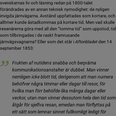
svenskarnas liv och läsning redan på 1800-talet
förändrades av en annan teknisk nymodighet: de nyligen
invigda järnvägarna. Avstånd uppfattades som kortare, och
alltmer kunde åstadkommas på kortare tid. Men vad skulle
resenärerna göra med all den ”tomma tid” som uppstod, tid
som tillbringades i de raskt framrusande
järnvägsvagnarna? Eller som det står i
Aftonbladet
den 14
september 1853:
Frukten af nutidens snabba och beqväma
kommunikationsanstalter är dubbel. Man vinner
nemligen icke blott tid, derigenom att man numera
behöfver några timmar eller dagar till resor, för
hvilka man förr behöfde lika många dagar eller
veckor, utan man vinner dessutom hela den tid som
åtgår för sjelfva resan, emedan man förflyttas på
ett sätt som lemnar sinnet fullkomligt ledigt för