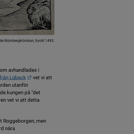
ade Nürnbergkrönikan, tryckt 1493.
 som avhandlades i
Länk till annan webbplats.
från Lübeck
vet vi att
rden utanför
lde kungen på "det
n vet vi att detta
set Roggeborgen, men
rd nära