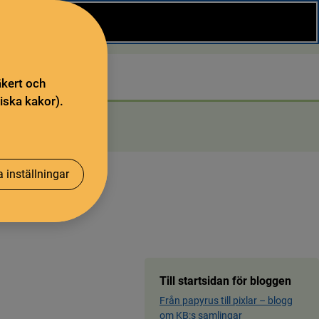
Stäng
Sök
äkert och
iska kakor).
 inställningar
Till startsidan för bloggen
Från papyrus till pixlar ­– blog­g
om KB:s samling­ar