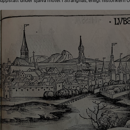
uppstått under själva mötet i Strängnäs, enligt historikern O