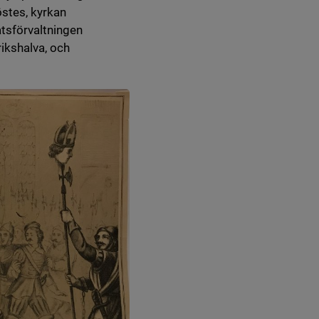
östes, kyrkan
tsförvaltningen
rikshalva, och