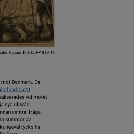
let. Signum: KoB Sv. HP G.I A.42
et mot Danmark. De
blodbad 1520
ualiserades vid mötet i
a nya riksråd.
nnan central fråga,
ora summor av
 kungaval tycks ha