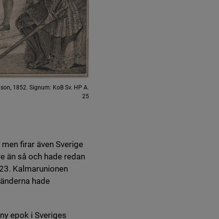
lmson, 1852. Signum: KoB Sv. HP A.
25
 men firar även Sverige
re än så och hade redan
1523. Kalmarunionen
länderna hade
ny epok i Sveriges