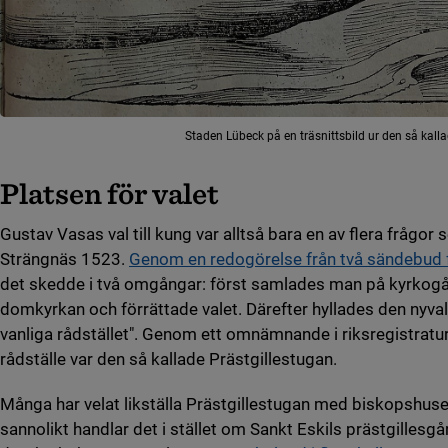
Staden Lübeck på en träsnittsbild ur den så kall
Platsen för valet
Gustav Vasas val till kung var alltså bara en av flera frågor
Strängnäs 1523.
Genom en redogörelse från två sändebud 
det skedde i två omgångar: först samlades man på kyrkogå
domkyrkan och förrättade valet. Därefter hyllades den nyva
vanliga rådstället". Genom ett omnämnande i riksregistrature
rådställe var den så kallade Prästgillestugan.
Många har velat likställa Prästgillestugan med biskopshu
sannolikt handlar det i stället om Sankt Eskils prästgillesgå