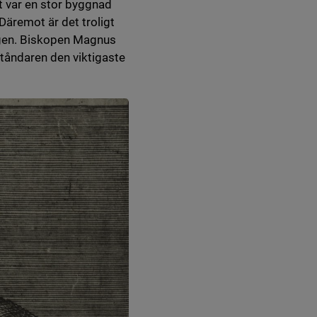
 till annan webbplats.
et var en stor byggnad
Däremot är det troligt
rgen. Biskopen Magnus
tåndaren den viktigaste