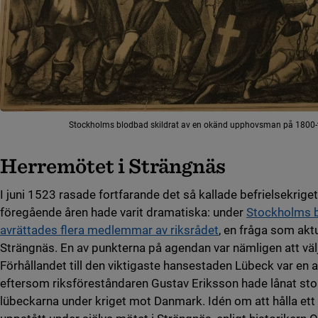
Stockholms blodbad skildrat av en okänd upphovsman på 1800-ta
Herremötet i Strängnäs
I juni 1523 rasade fortfarande det så kallade befrielsekrig
föregående åren hade varit dramatiska: under
Stockholms 
avrättades flera medlemmar av riksrådet
, en fråga som akt
Strängnäs. En av punkterna på agendan var nämligen att välj
Förhållandet till den viktigaste hansestaden Lübeck var en a
eftersom riksföreståndaren Gustav Eriksson hade lånat st
lübeckarna under kriget mot Danmark. Idén om att hålla ett