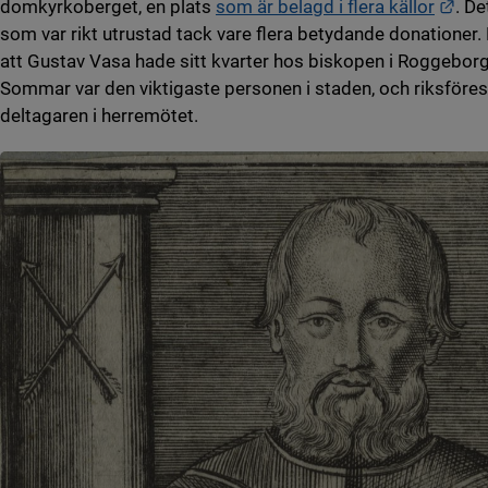
Länk
domkyrkoberget, en plats
som är belagd i flera källor
. D
som var rikt utrustad tack vare flera betydande donationer. 
att Gustav Vasa hade sitt kvarter hos biskopen i Roggebo
Sommar var den viktigaste personen i staden, och riksföres
deltagaren i herremötet.