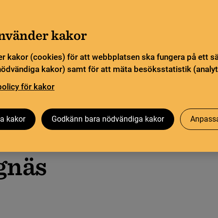
a öppettider. Vissa veckor är en del funktioner och
Gå till innehåll
sommar
använder kakor
Sök
orn
Pliktleverans och ISBN
Söktjänster
r kakor (cookies) för att webbplatsen ska fungera på ett s
nödvändiga kakor) samt för att mäta besöksstatistik (analyt
ingarna
policy för kakor
Besök oss
Forskning på KB
Om oss
a kakor
Godkänn bara nödvändiga kakor
Anpassa
gnäs