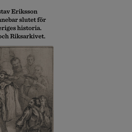
stav Eriksson
nnebar slutet för
riges historia.
ch Riksarkivet.